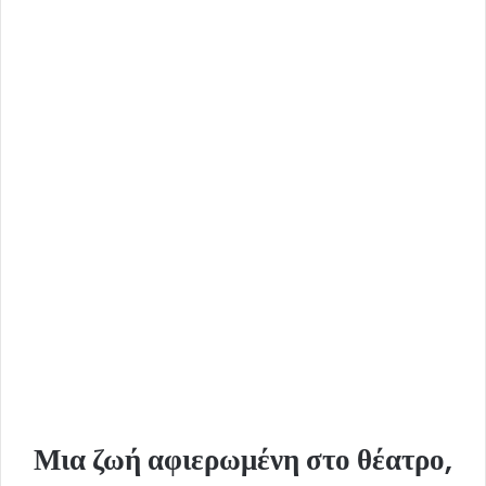
d
a
n
e
m
a
i
l
Μια ζωή αφιερωμένη στο θέατρο,