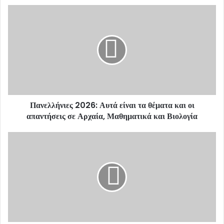
u
r
E
m
a
i
l
a
d
d
Πανελλήνιες 2026: Αυτά είναι τα θέματα και οι
r
απαντήσεις σε Αρχαία, Μαθηματικά και Βιολογία
e
s
s