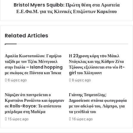
Bristol Myers Squibb: Πρώτη θέση στα Αριστεία
Ε.Ε.Φα.Μ. για τις Κλινικές Επιζώντων Καρκίνου
Related Articles
Αμαλία Κωστοπούλου: Γαμήλιο
Η 23χρονη κόρη τoυ Μάικλ
ταξίδι με τον Τζέικ Μέντγουελ
Ντάγκλας και της Κάθριν Ζέτα
στην Ιταλία – Island hopping
Τζόουνς εξελίσσεται στο νέο it-
με σκάφος σε Πόντσα και Ίσκια
girl του Χόλιγουντ
6 ώρες ago
8 ώρες ago
Νόμιζαν ότι παντρεύεται ο
Γιάννης Τσιμιτσέλης:
Κριστιάνο Ρονάλντο και όρμησαν
Δημοσίευσε σπάνια φωτογραφία
σε Rolls-Royce: Το απίστευτο
με τον αδελφό του, Λάμπρο, για
μπέρδεμα στη Μαδέρα
τα γενέθλιά του
15 ώρες ago
16 ώρες ago