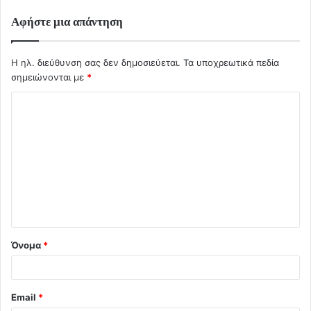
Αφήστε μια απάντηση
Η ηλ. διεύθυνση σας δεν δημοσιεύεται.
Τα υποχρεωτικά πεδία
σημειώνονται με
*
Σ
χ
ό
λ
ι
ο
*
Όνομα
*
Email
*