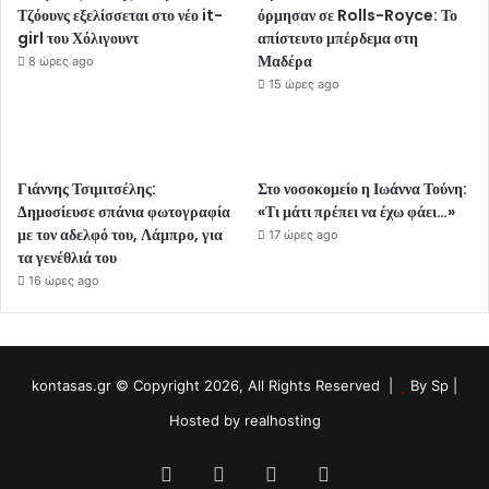
Τζόουνς εξελίσσεται στο νέο it-
όρμησαν σε Rolls-Royce: Το
girl του Χόλιγουντ
απίστευτο μπέρδεμα στη
Μαδέρα
8 ώρες ago
15 ώρες ago
Γιάννης Τσιμιτσέλης:
Στο νοσοκομείο η Ιωάννα Τούνη:
Δημοσίευσε σπάνια φωτογραφία
«Τι μάτι πρέπει να έχω φάει…»
με τον αδελφό του, Λάμπρο, για
17 ώρες ago
τα γενέθλιά του
16 ώρες ago
kontasas.gr © Copyright 2026, All Rights Reserved |
By
Sp
|
Hosted by
realhosting
Facebook
Twitter
YouTube
Instagram