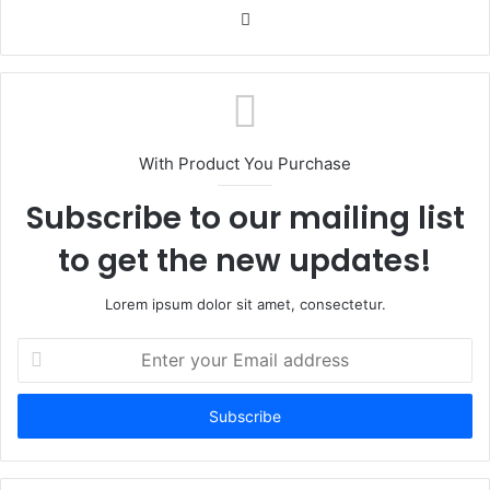
W
e
b
s
i
t
With Product You Purchase
e
Subscribe to our mailing list
to get the new updates!
Lorem ipsum dolor sit amet, consectetur.
E
n
t
e
r
y
o