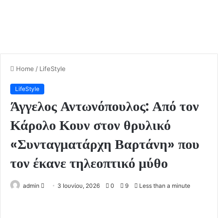
Home
/
LifeStyle
LifeStyle
Άγγελος Αντωνόπουλος: Από τον
Κάρολο Κουν στον θρυλικό
«Συνταγματάρχη Βαρτάνη» που
τον έκανε τηλεοπτικό μύθο
admin
S
3 Ιουνίου, 2026
0
9
Less than a minute
e
n