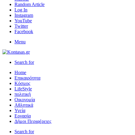
Random Article
Log In
Instagram
YouTube
Twitter
Facebook
Menu
Search for
Home
Επικαιρότητα
Κόσμος
LifeStyle
πολιτική
Οικονομία
Αθλητικά
Υγεία
Εργασία
Δήμοι Περιφέρειες
Search for