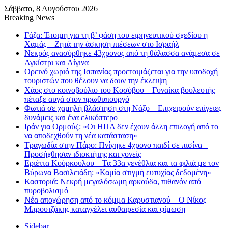
Σάββατο, 8 Αυγούστου 2026
Breaking News
Γάζα: Έτοιμη για τη β’ φάση του ειρηνευτικού σχεδίου η
Χαμάς – Ζητά την άσκηση πιέσεων στο Ισραήλ
Νεκρός ανασύρθηκε 43χρονος από τη θάλασσα ανάμεσα σε
Αγκίστρι και Αίγινα
Ορεινό χωριό της Ισπανίας προετοιμάζεται για την υποδοχή
τουριστών που θέλουν να δουν την έκλειψη
Χάος στο κοινοβούλιο του Κοσόβου – Γυναίκα βουλευτής
πέταξε αυγά στον πρωθυπουργό
Φωτιά σε χαμηλή βλάστηση στη Νάξο – Επιχειρούν επίγειες
δυνάμεις και ένα ελικόπτερο
Ιράν για Ορμούζ: «Οι ΗΠΑ δεν έχουν άλλη επιλογή από το
να αποδεχθούν τη νέα κατάσταση»
Τραγωδία στην Πάρο: Πνίγηκε 4χρονο παιδί σε πισίνα –
Προσήχθησαν ιδιοκτήτης και γονείς
Εριέττα Κούρκουλου – Τα 33α γενέθλια και τα φιλιά με τον
Βύρωνα Βασιλειάδη: «Καμία στιγμή ευτυχίας δεδομένη»
Καστοριά: Νεκρή μεγαλόσωμη αρκούδα, πιθανόν από
πυροβολισμό
Νέα αποχώρηση από το κόμμα Καρυστιανού – Ο Νίκος
Μπρουτζάκης καταγγέλει αυθαιρεσία και φίμωση
Sidebar