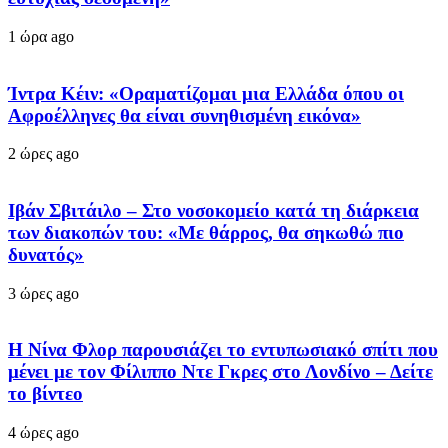
1 ώρα ago
Ίντρα Κέιν: «Οραματίζομαι μια Ελλάδα όπου οι
Αφροέλληνες θα είναι συνηθισμένη εικόνα»
2 ώρες ago
Ιβάν Σβιτάιλο – Στο νοσοκομείο κατά τη διάρκεια
των διακοπών του: «Με θάρρος, θα σηκωθώ πιο
δυνατός»
3 ώρες ago
Η Νίνα Φλορ παρουσιάζει το εντυπωσιακό σπίτι που
μένει με τον Φίλιππο Ντε Γκρες στο Λονδίνο – Δείτε
το βίντεο
4 ώρες ago