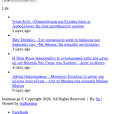
Life
Ίντρα Κέιν: «Οραματίζομαι μια Ελλάδα όπου οι
Αφροέλληνες θα είναι συνηθισμένη εικόνα»
2 ώρες ago
Ιβάν Σβιτάιλο – Στο νοσοκομείο κατά τη διάρκεια των
διακοπών του: «Με θάρρος, θα σηκωθώ πιο δυνατός»
3 ώρες ago
Η Νίνα Φλορ παρουσιάζει το εντυπωσιακό σπίτι που μένει
με τον Φίλιππο Ντε Γκρες στο Λονδίνο – Δείτε το βίντεο
4 ώρες ago
Αθηνά Οικονομάκου – Μπρούνο Τσερέλα: Ο μήνας του
μέλιτος συνεχίζεται – Από τη Moorea στα ονειρικά Μπόρα
Μπόρα
9 ώρες ago
kontasas.gr © Copyright 2026, All Rights Reserved |
By
Sp
|
Hosted by
realhosting
Facebook