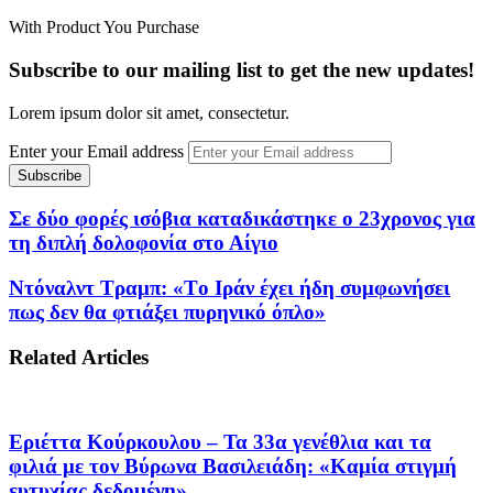
With Product You Purchase
Subscribe to our mailing list to get the new updates!
Lorem ipsum dolor sit amet, consectetur.
Enter your Email address
Σε δύο φορές ισόβια καταδικάστηκε ο 23χρονος για
τη διπλή δολοφονία στο Αίγιο
Ντόναλντ Τραμπ: «Tο Ιράν έχει ήδη συμφωνήσει
πως δεν θα φτιάξει πυρηνικό όπλο»
Related Articles
Εριέττα Κούρκουλου – Τα 33α γενέθλια και τα
φιλιά με τον Βύρωνα Βασιλειάδη: «Καμία στιγμή
ευτυχίας δεδομένη»