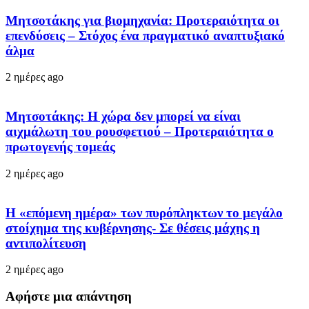
Μητσοτάκης για βιομηχανία: Προτεραιότητα οι
επενδύσεις – Στόχος ένα πραγματικό αναπτυξιακό
άλμα
2 ημέρες ago
Μητσοτάκης: Η χώρα δεν μπορεί να είναι
αιχμάλωτη του ρουσφετιού – Προτεραιότητα ο
πρωτογενής τομεάς
2 ημέρες ago
Η «επόμενη ημέρα» των πυρόπληκτων το μεγάλο
στοίχημα της κυβέρνησης- Σε θέσεις μάχης η
αντιπολίτευση
2 ημέρες ago
Αφήστε μια απάντηση