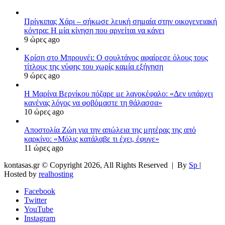
Πρίγκιπας Χάρι – σήκωσε λευκή σημαία στην οικογενειακή
κόντρα: Η μία κίνηση που αρνείται να κάνει
9 ώρες ago
Κρίση στο Μπρουνέι: Ο σουλτάνος αφαίρεσε όλους τους
τίτλους της νύφης του χωρίς καμία εξήγηση
9 ώρες ago
Η Μαρίνα Βερνίκου πόζαρε με λαγοκέφαλο: «Δεν υπάρχει
κανένας λόγος να φοβόμαστε τη θάλασσα»
10 ώρες ago
Αποστολία Ζώη για την απώλεια της μητέρας της από
καρκίνο: «Μόλις κατάλαβε τι έχει, έφυγε»
11 ώρες ago
kontasas.gr © Copyright 2026, All Rights Reserved |
By
Sp
|
Hosted by
realhosting
Facebook
Twitter
YouTube
Instagram