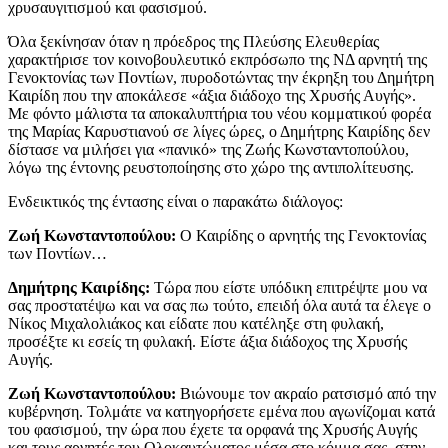
χρυσαυγιτισμού και φασισμού.
Όλα ξεκίνησαν όταν η πρόεδρος της Πλεύσης Ελευθερίας
χαρακτήρισε τον κοινοβουλευτικό εκπρόσωπο της ΝΔ αρνητή της
Γενοκτονίας των Ποντίων, πυροδοτώντας την έκρηξη του Δημήτρη
Καιρίδη που την αποκάλεσε «άξια διάδοχο της Χρυσής Αυγής».
Με φόντο μάλιστα τα αποκαλυπτήρια του νέου κομματικού φορέα
της Μαρίας Καρυστιανού σε λίγες ώρες, ο Δημήτρης Καιρίδης δεν
δίστασε να μιλήσει για «πανικό» της Ζωής Κωνσταντοπούλου,
λόγω της έντονης ρευστοποίησης στο χώρο της αντιπολίτευσης.
Ενδεικτικός της έντασης είναι ο παρακάτω διάλογος:
Ζωή Κωνσταντοπούλου:
Ο Καιρίδης ο αρνητής της Γενοκτονίας
των Ποντίων…
Δημήτρης Καιρίδης:
Τώρα που είστε υπόδικη επιτρέψτε μου να
σας προστατέψω και να σας πω τούτο, επειδή όλα αυτά τα έλεγε ο
Νίκος Μιχαλολιάκος και είδατε που κατέληξε στη φυλακή,
προσέξτε κι εσείς τη φυλακή. Είστε άξια διάδοχος της Χρυσής
Αυγής.
Ζωή Κωνσταντοπούλου:
Βιώνουμε τον ακραίο ρατσισμό από την
κυβέρνηση. Τολμάτε να κατηγορήσετε εμένα που αγωνίζομαι κατά
του φασισμού, την ώρα που έχετε τα ορφανά της Χρυσής Αυγής
και τους αρνητές του Ολοκαυτώματος μέσα στο κόμμα σας, στην