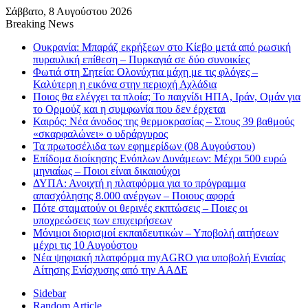
Σάββατο, 8 Αυγούστου 2026
Breaking News
Ουκρανία: Μπαράζ εκρήξεων στο Κίεβο μετά από ρωσική
πυραυλική επίθεση – Πυρκαγιά σε δύο συνοικίες
Φωτιά στη Σητεία: Ολονύχτια μάχη με τις φλόγες –
Καλύτερη η εικόνα στην περιοχή Αχλάδια
Ποιος θα ελέγχει τα πλοία; Το παιχνίδι ΗΠΑ, Ιράν, Ομάν για
το Ορμούζ και η συμφωνία που δεν έρχεται
Καιρός: Νέα άνοδος της θερμοκρασίας – Στους 39 βαθμούς
«σκαρφαλώνει» ο υδράργυρος
Τα πρωτοσέλιδα των εφημερίδων (08 Αυγούστου)
Επίδομα διοίκησης Ενόπλων Δυνάμεων: Μέχρι 500 ευρώ
μηνιαίως – Ποιοι είναι δικαιούχοι
ΔΥΠΑ: Ανοιχτή η πλατφόρμα για το πρόγραμμα
απασχόλησης 8.000 ανέργων – Ποιους αφορά
Πότε σταματούν οι θερινές εκπτώσεις – Ποιες οι
υποχρεώσεις των επιχειρήσεων
Μόνιμοι διορισμοί εκπαιδευτικών – Υποβολή αιτήσεων
μέχρι τις 10 Αυγούστου
Νέα ψηφιακή πλατφόρμα myAGRO για υποβολή Ενιαίας
Αίτησης Ενίσχυσης από την ΑΑΔΕ
Sidebar
Random Article