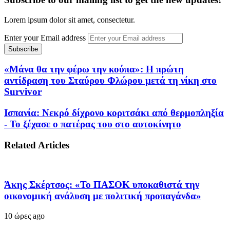
Lorem ipsum dolor sit amet, consectetur.
Enter your Email address
«Μάνα θα την φέρω την κούπα»: Η πρώτη
αντίδραση του Σταύρου Φλώρου μετά τη νίκη στο
Survivor
Ισπανία: Νεκρό δίχρονο κοριτσάκι από θερμοπληξία
- Το ξέχασε ο πατέρας του στο αυτοκίνητο
Related Articles
Άκης Σκέρτσος: «Το ΠΑΣΟΚ υποκαθιστά την
οικονομική ανάλυση με πολιτική προπαγάνδα»
10 ώρες ago