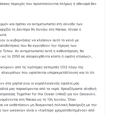
άσσιες περιοχές που προστατεύονται πλήρως ή σθεναρά δεν
μό» και πρέπει να αντιμετωπιστεί στη σύνοδο των
ίζει τη Δευτέρα 9η Ιουνίου στη Νίκαια, τόνισε ο
Fund.
νου οι κυβερνήσεις να κλείσουν αυτό το κενό με
ηματοδοτήσεις που θα εγγυηθούν την τήρηση των
 Τύπου. Αν αντιμετωπιστεί αυτή η καθυστέρηση, θα
νο ως το 2050 σε αποφευχθέντα κόστη ή οφέλη ετησίως»,
οκύψουν από τις λιγότερες εκπομπές CO2 λόγω της
αλιευμάτων που υφίστανται υπερεκμετάλλευση και το ότι
.
ν στα χαρτιά ενώ οι κοραλλιογενείς ύφαλοί μας
αράλιά μας παρασύρονται από τα νερά. Χρειαζόμαστε αληθινή
τρατείας Together for the Ocean («Μαζί για τον Ωκεανό»).
αμένονται στη Νίκαια ως τη 13η Ιουνίου. Όταν
ι να υιοθετήσουν μη δεσμευτική πολιτική διακήρυξη με την
ξη των ωκεανών είναι ο «λιγότερο χρηματοδοτημένος» από