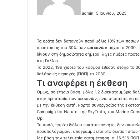
a
n
admin
5 Ιουνίου, 2025
e
F
T
L
T
P
R
V
O
P
m
a
w
i
u
i
e
K
d
o
a
c
i
n
m
n
d
o
n
c
i
e
t
k
b
t
d
n
o
k
l
Τα κράτη δεν δαπανούν παρά μόλις 10% των ποσών π
b
t
e
l
e
i
t
k
e
προστασίας του 30% των
ωκεανών
μέχρι το 2030,
o
e
d
r
r
t
a
l
t
δίνουν στη δημοσιότητα σήμερα, λίγες ημέρες προτο
o
r
I
e
k
a
στη Γαλλία.
k
n
s
t
s
Το 2022, 196 χώρες του κόσμου έθεσαν στόχο το 
t
e
s
θαλάσσιες περιοχές (ΠΘΠ) το 2030.
n
Τι αναφέρει η έκθεση
i
Όμως, σε ετήσια βάση, μόλις 1,2 δισεκατομμύριο δολ
k
στην προστασία των ωκεανών, ενώ απαιτείται να επε
i
με την έκθεση αυτή, καρπό συνεργασίας της εκστρατε
Campaign for Nature, της SkyTruth, του Marine Cons
Up.
Το ποσό, παρότι διόλου ευκαταφρόνητο, δεν αποτελ
προϋπολογισμών, υπογραμμίζεται στο δελτίο Τύπου 
Με βάση την τελευταία καταμέτρηση, οι 16.516 ΠΘΠ