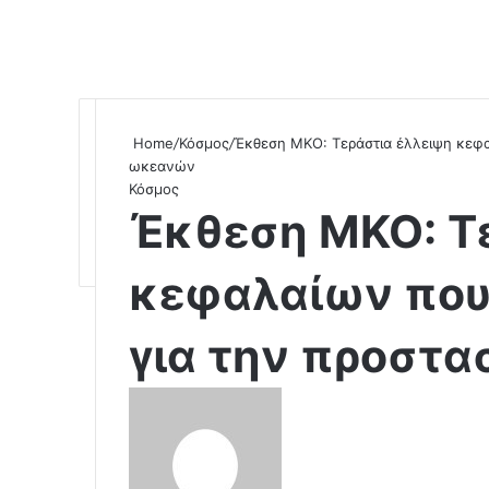
Home
/
Κόσμος
/
Έκθεση ΜΚΟ: Τεράστια έλλειψη κεφαλ
ωκεανών
Κόσμος
Έκθεση ΜΚΟ: Τ
κεφαλαίων που 
για την προστ
S
e
n
d