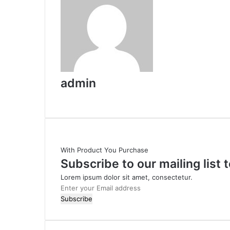
k
n
s
t
n
s
a
t
e
i
s
E
k
n
m
i
i
a
k
i
i
l
admin
W
e
b
s
i
With Product You Purchase
t
Subscribe to our mailing list
e
Lorem ipsum dolor sit amet, consectetur.
E
n
t
e