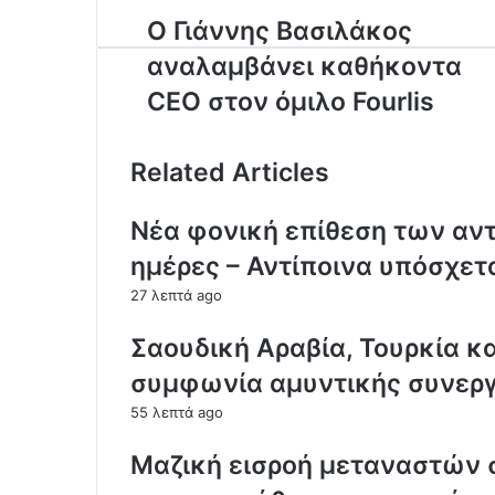
r
Ο Γιάννης Βασιλάκος
y
o
αναλαμβάνει καθήκοντα
u
r
CEO στον όμιλο Fourlis
E
m
a
Related Articles
i
l
Νέα φονική επίθεση των αν
a
d
ημέρες – Αντίποινα υπόσχετα
d
27 λεπτά ago
r
e
Σαουδική Αραβία, Τουρκία κ
s
s
συμφωνία αμυντικής συνερ
55 λεπτά ago
Μαζική εισροή μεταναστών σ