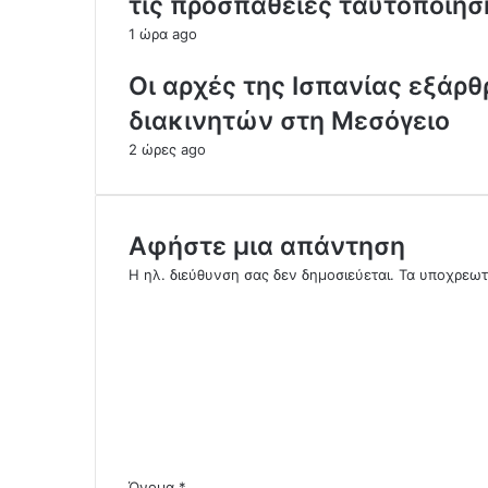
τις προσπάθειες ταυτοποίη
1 ώρα ago
Οι αρχές της Ισπανίας εξάρ
διακινητών στη Μεσόγειο
2 ώρες ago
Αφήστε μια απάντηση
Η ηλ. διεύθυνση σας δεν δημοσιεύεται.
Τα υποχρεωτ
Σ
χ
ό
λ
ι
ο
*
Όνομα
*