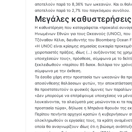
αποτελούν παρά το 8,36% των ωκεανών. Και οι θαλ
αποτελούν παρά το 2,7% του παγκόσμιου συνόλου.
Μεγάλες καθυστερήσεις
Η καθυστέρηση που καταγράφεται «προκαλεί συναγερ
Ηνωμένων Εθνών για τους Ωκεανούς (UNOC), που αρχ
Τζόναθαν Κέλσι, διευθυντής του Bloomberg Ocean 
«Η UNOC είναι κρίσιμης σημασίας ευκαιρία προκειμέ
χειροπιαστές πράξεις, ιδίως (…) αυξάνοντας τις χρ
υποσχέσεών τους», πρόσθεσε, σύμφωνα με το δελτίο
ξεκλειδωθούν «περίπου 85 δισεκ. δολάρια τον χρό
σύμφωνα με την έκθεση.
Τα έσοδα χάρη στην προστασία των ωκεανών θα πρ
αποσύνθεσης θαλάσσιων φυτών, την αποκατάσταση 
θα προστατευτούν οι φυσικές άμυνες των παραλίων
«Δεν μπορούμε να επιτρέψουμε υποσχέσεις να μένου
λευκαίνονται, τα αλιεύματά μας μειώνονται κι τα π
προστασία τώρα», δήλωσε η Μπριάνα Φρουάν της εκσ
Περίπου πενήντα αρχηγοί κρατών ή κυβερνήσεων αν
ολοκληρωθούν οι εργασίες τους, τα κράτη αναμένετα
οποία θα αναγνωρίζουν ιδίως ότι η βιώσιμη ανάπτυ