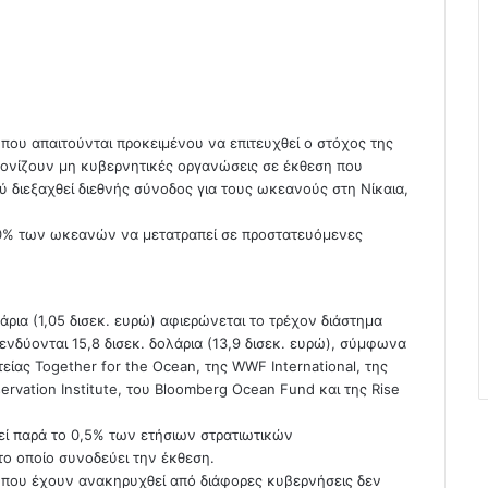
ου απαιτούνται προκειμένου να επιτευχθεί ο στόχος της
 τονίζουν μη κυβερνητικές οργανώσεις σε έκθεση που
ύ διεξαχθεί διεθνής σύνοδος για τους ωκεανούς στη Νίκαια,
30% των ωκεανών να μετατραπεί σε προστατευόμενες
άρια (1,05 δισεκ. ευρώ) αφιερώνεται το τρέχον διάστημα
νδύονται 15,8 δισεκ. δολάρια (13,9 δισεκ. ευρώ), σύμφωνα
ίας Together for the Ocean, της WWF International, της
ervation Institute, του Bloomberg Ocean Fund και της Rise
εί παρά το 0,5% των ετήσιων στρατιωτικών
το οποίο συνοδεύει την έκθεση.
 που έχουν ανακηρυχθεί από διάφορες κυβερνήσεις δεν