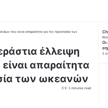
Ch
αίων που είναι απαραίτητα για την προστασία των
C
Κόσ
Οι
l
εράστια έλλειψη
o
ση
s
2 ώ
e
είναι απαραίτητα
ασία των ωκεανών
0
9
2 minutes read