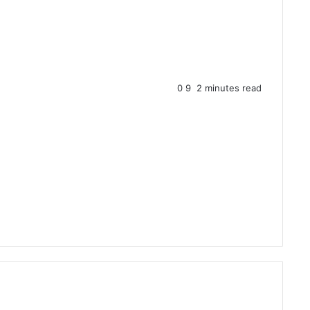
0
9
2 minutes read