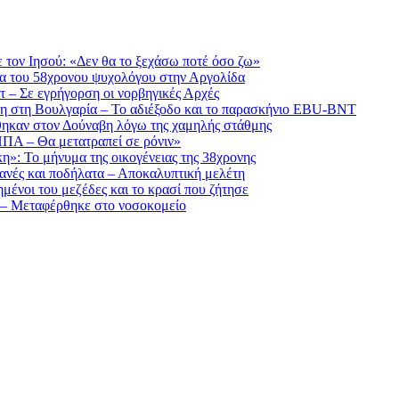
ε τον Ιησού: «Δεν θα το ξεχάσω ποτέ όσο ζω»
ία του 58χρονου ψυχολόγου στην Αργολίδα
 – Σε εγρήγορση οι νορβηγικές Αρχές
όλη στη Βουλγαρία – Το αδιέξοδο και το παρασκήνιο EBU-BNT
θηκαν στον Δούναβη λόγω της χαμηλής στάθμης
ΗΠΑ – Θα μετατραπεί σε ρόνιν»
»: Το μήνυμα της οικογένειας της 38χρονης
ηχανές και ποδήλατα – Αποκαλυπτική μελέτη
μένοι του μεζέδες και το κρασί που ζήτησε
 – Μεταφέρθηκε στο νοσοκομείο