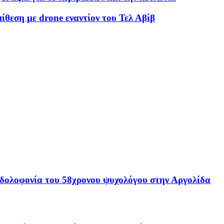
ίθεση με drone εναντίον του Τελ Αβίβ
 δολοφονία του 58χρονου ψυχολόγου στην Αργολίδα