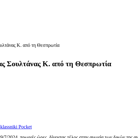
ουλτάνας Κ. από τη Θεσπρωτία
ας Σουλτάνας Κ. από τη Θεσπρωτία
lassniki
Pocket
19/7/2024, πρωινές ώρες, δίνοντας τέλος στην αγωνία των δικών της