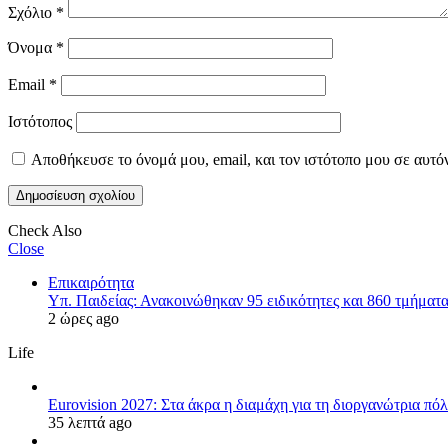
Σχόλιο
*
Όνομα
*
Email
*
Ιστότοπος
Αποθήκευσε το όνομά μου, email, και τον ιστότοπο μου σε αυτό
Check Also
Close
Επικαιρότητα
Υπ. Παιδείας: Ανακοινώθηκαν 95 ειδικότητες και 860 τμήματ
2 ώρες ago
Life
Eurovision 2027: Στα άκρα η διαμάχη για τη διοργανώτρια π
35 λεπτά ago