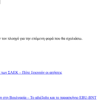
ν τον πλοηγό για την επόμενη φορά που θα σχολιάσω.
α των ΣΑΕΚ – Πότε ξεκινούν οι αιτήσεις
όλη στη Βουλγαρία – Το αδιέξοδο και το παρασκήνιο EBU-BNT