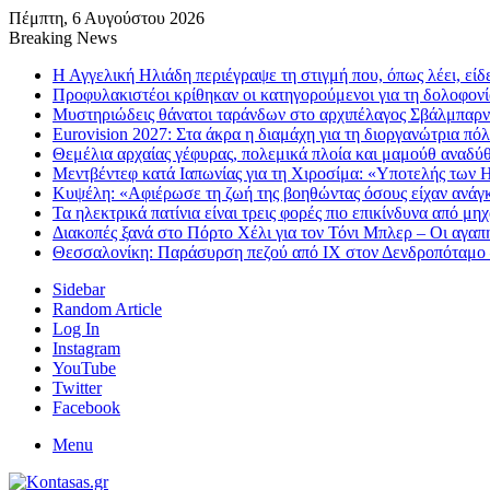
Πέμπτη, 6 Αυγούστου 2026
Breaking News
Η Αγγελική Ηλιάδη περιέγραψε τη στιγμή που, όπως λέει, είδ
Προφυλακιστέοι κρίθηκαν οι κατηγορούμενοι για τη δολοφον
Μυστηριώδεις θάνατοι ταράνδων στο αρχιπέλαγος Σβάλμπαρντ
Eurovision 2027: Στα άκρα η διαμάχη για τη διοργανώτρια π
Θεμέλια αρχαίας γέφυρας, πολεμικά πλοία και μαμούθ αναδύ
Μεντβέντεφ κατά Ιαπωνίας για τη Χιροσίμα: «Υποτελής των 
Κυψέλη: «Αφιέρωσε τη ζωή της βοηθώντας όσους είχαν ανάγκη
Τα ηλεκτρικά πατίνια είναι τρεις φορές πιο επικίνδυνα από μ
Διακοπές ξανά στο Πόρτο Χέλι για τον Τόνι Μπλερ – Οι αγαπη
Θεσσαλονίκη: Παράσυρση πεζού από ΙΧ στον Δενδροπόταμο
Sidebar
Random Article
Log In
Instagram
YouTube
Twitter
Facebook
Menu