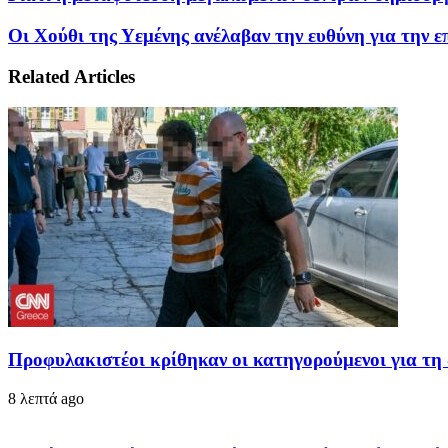
Οι Χούθι της Υεμένης ανέλαβαν την ευθύνη για την επ
Related Articles
Προφυλακιστέοι κρίθηκαν οι κατηγορούμενοι για τη
8 λεπτά ago