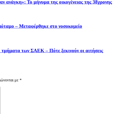
ν ανάγκη»: Το μήνυμα της οικογένειας της 38χρονης
πόταμο – Μεταφέρθηκε στο νοσοκομείο
0 τμήματα των ΣΑΕΚ – Πότε ξεκινούν οι αιτήσεις
ιώνονται με
*