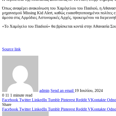
Όπως αναφέρει ανακοίνωση του Χαμόγελου του Παιδιού, η Αθανασία
μηχανισμού Missing Kid Alert, καθώς ευαισθητοποιημένοι πολίτες 
άμεσα στις Αρμόδιες Αστυνομικές Αρχές, προκειμένου να διερευνηθο
«To Χαμόγελο του Παιδιού» θα βρίσκεται κοντά στην Αθανασία Σουλτ
Source link
admin
Send an email
19 Ιουλίου, 2024
0
11
1 minute read
Facebook
Twitter
LinkedIn
Tumblr
Pinterest
Reddit
VKontakte
Odnok
Share
Facebook
Twitter
LinkedIn
Tumblr
Pinterest
Reddit
VKontakte
Odnok