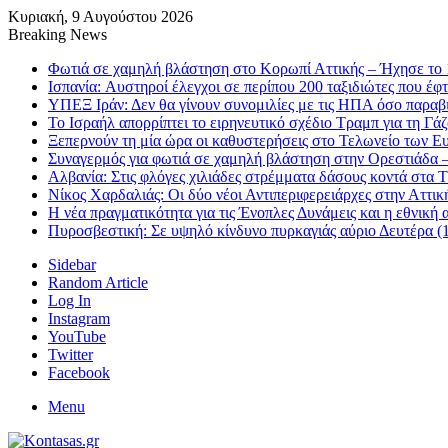
Κυριακή, 9 Αυγούστου 2026
Breaking News
Φωτιά σε χαμηλή βλάστηση στο Κορωπί Αττικής – Ήχησε το 
Ισπανία: Aυστηροί έλεγχοι σε περίπου 200 ταξιδιώτες που έφτ
ΥΠΕΞ Ιράν: Δεν θα γίνουν συνομιλίες με τις ΗΠΑ όσο παραβ
Το Ισραήλ απορρίπτει το ειρηνευτικό σχέδιο Τραμπ για τη Γά
Ξεπερνούν τη μία ώρα οι καθυστερήσεις στο Τελωνείο των 
Συναγερμός για φωτιά σε χαμηλή βλάστηση στην Ορεστιάδα – 
Αλβανία: Στις φλόγες χιλιάδες στρέμματα δάσους κοντά στα
Νίκος Χαρδαλιάς: Οι δύο νέοι Αντιπεριφερειάρχες στην Αττι
Η νέα πραγματικότητα για τις Ένοπλες Δυνάμεις και η εθνική 
Πυροσβεστική: Σε υψηλό κίνδυνο πυρκαγιάς αύριο Δευτέρα (1
Sidebar
Random Article
Log In
Instagram
YouTube
Twitter
Facebook
Menu