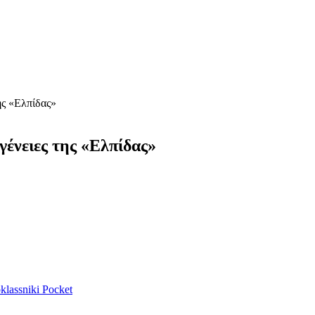
της «Ελπίδας»
ογένειες της «Ελπίδας»
lassniki
Pocket