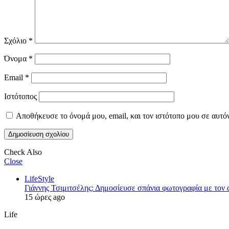
Σχόλιο
*
Όνομα
*
Email
*
Ιστότοπος
Αποθήκευσε το όνομά μου, email, και τον ιστότοπο μου σε αυτό
Check Also
Close
LifeStyle
Γιάννης Τσιμιτσέλης: Δημοσίευσε σπάνια φωτογραφία με τον α
15 ώρες ago
Life