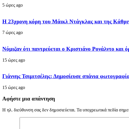
5 ώρες ago
Η 23χρονη κόρη τoυ Μάικλ Ντάγκλας και της Κάθριν Ζ
7 ώρες ago
Νόμιζαν ότι παντρεύεται ο Κριστιάνο Ρονάλντο και 
15 ώρες ago
Γιάννης Τσιμιτσέλης: Δημοσίευσε σπάνια φωτογραφία 
15 ώρες ago
Αφήστε μια απάντηση
Η ηλ. διεύθυνση σας δεν δημοσιεύεται.
Τα υποχρεωτικά πεδία σημε