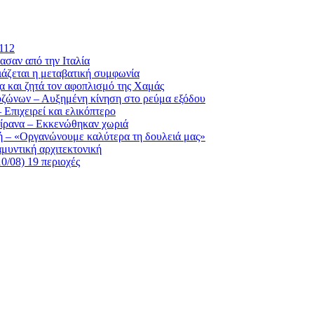
112
ασαν από την Ιταλία
ιάζεται η μεταβατική συμφωνία
ζα και ζητά τον αφοπλισμό της Χαμάς
Ευζώνων – Αυξημένη κίνηση στο ρεύμα εξόδου
Επιχειρεί και ελικόπτερο
 Τίρανα – Εκκενώθηκαν χωριά
κή – «Οργανώνουμε καλύτερα τη δουλειά μας»
αμυντική αρχιτεκτονική
0/08) 19 περιοχές