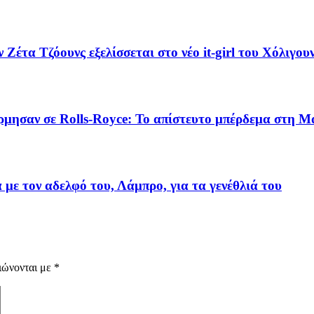
έτα Τζόουνς εξελίσσεται στο νέο it-girl του Χόλιγου
όρμησαν σε Rolls-Royce: Το απίστευτο μπέρδεμα στη 
με τον αδελφό του, Λάμπρο, για τα γενέθλιά του
ιώνονται με
*