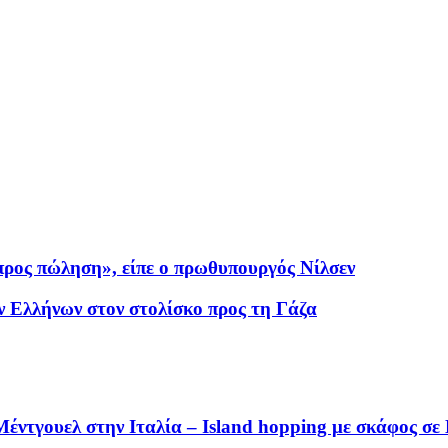
 προς πώληση», είπε ο πρωθυπουργός Νίλσεν
 Ελλήνων στον στολίσκο προς τη Γάζα
έντγουελ στην Ιταλία – Island hopping με σκάφος σε