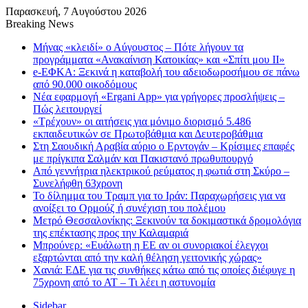
Παρασκευή, 7 Αυγούστου 2026
Breaking News
Μήνας «κλειδί» ο Αύγουστος – Πότε λήγουν τα
προγράμματα «Ανακαίνιση Κατοικίας» και «Σπίτι μου ΙΙ»
e-ΕΦΚΑ: Ξεκινά η καταβολή του αδειοδωροσήμου σε πάνω
από 90.000 οικοδόμους
Νέα εφαρμογή «Ergani App» για γρήγορες προσλήψεις –
Πώς λειτουργεί
«Τρέχουν» οι αιτήσεις για μόνιμο διορισμό 5.486
εκπαιδευτικών σε Πρωτοβάθμια και Δευτεροβάθμια
Στη Σαουδική Αραβία αύριο ο Ερντογάν – Κρίσιμες επαφές
με πρίγκιπα Σαλμάν και Πακιστανό πρωθυπουργό
Από γεννήτρια ηλεκτρικού ρεύματος η φωτιά στη Σκύρο –
Συνελήφθη 63χρονη
Το δίλημμα του Τραμπ για το Ιράν: Παραχωρήσεις για να
ανοίξει το Ορμούζ ή συνέχιση του πολέμου
Μετρό Θεσσαλονίκης: Ξεκινούν τα δοκιμαστικά δρομολόγια
της επέκτασης προς την Καλαμαριά
Μπρούνερ: «Ευάλωτη η ΕΕ αν οι συνοριακοί έλεγχοι
εξαρτώνται από την καλή θέληση γειτονικής χώρας»
Χανιά: ΕΔΕ για τις συνθήκες κάτω από τις οποίες διέφυγε η
75χρονη από το ΑΤ – Τι λέει η αστυνομία
Sidebar