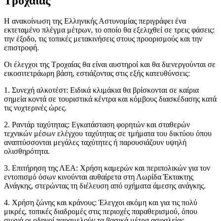
Τροχαίας
Η ανακοίνωση της Ελληνικής Αστυνομίας περιγράφει ένα
εκτεταμένο πλέγμα μέτρων, το οποίο θα εξελιχθεί σε τρεις φάσεις:
την έξοδο, τις τοπικές μετακινήσεις στους προορισμούς και την
επιστροφή.
Οι έλεγχοι της Τροχαίας θα είναι αυστηροί και θα διενεργούνται σε
εικοσιτετράωρη βάση, εστιάζοντας στις εξής κατευθύνσεις:
1. Συνεχή αλκοτέστ: Ειδικά κλιμάκια θα βρίσκονται σε καίρια
σημεία κοντά σε τουριστικά κέντρα και κόμβους διασκέδασης κατά
τις νυχτερινές ώρες.
2. Ραντάρ ταχύτητας: Εγκατάσταση φορητών και σταθερών
τεχνικών μέσων ελέγχου ταχύτητας σε τμήματα του δικτύου όπου
αναπτύσσονται μεγάλες ταχύτητες ή παρουσιάζουν υψηλή
ολισθηρότητα.
3. Επιτήρηση της ΛΕΑ: Χρήση καμερών και περιπολικών για τον
εντοπισμό όσων κινούνται αυθαίρετα στη Λωρίδα Έκτακτης
Ανάγκης, στερώντας τη διέλευση από οχήματα άμεσης ανάγκης.
4. Χρήση ζώνης και κράνους: Έλεγχοι ακόμη και για τις πολύ
μικρές, τοπικές διαδρομές στις περιοχές παραθερισμού, όπου
συχνά οι οδηγοί παραμελούν τα βασικά μέτρα ασφαλείας.