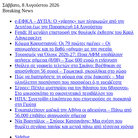
Σάββατο, 8 Αυγούστου 2026
Breaking News
e-ΕΦΚΑ – ΔΥΠΑ: Ο «χάρτης» των πληρωμών από την
Δευτέρα έως την Παρασκευή 14 Αυγούστου
Fendi: Η μεγάλη επιστροφή της θρυλικής έκθεσης του Καρλ
Λάγκερφελντ
Κόμμα Καρυστιανού: Οι 79 πρώτες ημέρες – Οι
αποχωρήσεις και το βαθύ «ρήγμα» με την ηγεσία
Τουρισμός για Όλους 2026-27: Ποια ΑΦΜ υποβάλουν
αιτήσεις σήμερα (8/08) – Έως 600 ευρώ η ενίσχυση
Θρίλερ σε γραφείο τελετών στο Σικάγο: Βρέθηκαν σε
αποσύνθεση 56 σοροί – Τρωκτικά, σκουλήκια στο χώρο
Πώς να διατηρήσετε τη φόρμα σας στις διακοπές – Μια
ολιγόλεπτη προπόνηση που προσφέρει ό,τι χρειάζεστε
Σέρρες: Πέπλο μυστηρίου για τον θάνατου του 68χρονου-
Στο μικροσκόπιο το οικογενειακό περιβάλλον του
ΗΠΑ: Συνετρίβη ελικόπτερο που επιχειρούσε σε πυρκαγιά
στη Γιούτα
Εγκαταλείπουν μαζικά την Αθήνα οι αδειούχοι – Πάνω από
56.000 επιβάτες αναχωρούν σήμερα
Νία Βαρντάλος – Σπύρος Κατσαγάνης: Μια σχέση που
θυμίζει σενάριο ταινίας και μετρά πάνω από τέσσερα χρόνια
Sidebar