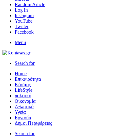
Random Article
Log In
Instagram
YouTube
Twitter
Facebook
Menu
Search for
Home
Επικαιρότητα
Κόσμος
LifeStyle
πολιτική
Οικονομία
Αθλητικά
Υγεία
Εργασία
Δήμοι Περιφέρειες
Search for