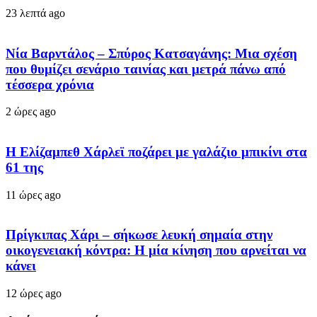
23 λεπτά ago
Νία Βαρντάλος – Σπύρος Κατσαγάνης: Μια σχέση
που θυμίζει σενάριο ταινίας και μετρά πάνω από
τέσσερα χρόνια
2 ώρες ago
Η Ελίζαμπεθ Χάρλεϊ ποζάρει με γαλάζιο μπικίνι στα
61 της
11 ώρες ago
Πρίγκιπας Χάρι – σήκωσε λευκή σημαία στην
οικογενειακή κόντρα: Η μία κίνηση που αρνείται να
κάνει
12 ώρες ago