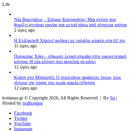
Life
Νία Βαρντάλος – Σπύρος Κατσαγάνης: Μια σχέση που
θυμίζει σενάριο ταινίας και μετρά πάνω από τέσσερα χρόνια
2 ώρες ago
Η Ελίζαμπεθ Χάρλεϊ ποζάρει με γαλάζιο μπικίνι στα 61 της
11 ώρες ago
Πρίγκιπας Χάρι – σήκωσε λευκή σημαία στην οικογενειακή
κόντρα: Η μία κίνηση που αρνείται να κάνει
12 ώρες ago
Κρίση στο Μπρουνέι: Ο σουλτάνος αφαίρεσε όλους τους
τίτλους της νύφης του χωρίς καμία εξήγηση
12 ώρες ago
kontasas.gr © Copyright 2026, All Rights Reserved |
By
Sp
|
Hosted by
realhosting
Facebook
Twitter
YouTube
Instagram