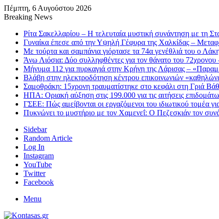
Πέμπτη, 6 Αυγούστου 2026
Breaking News
Ρίτα Σακελλαρίου – Η τελευταία μυστική συνάντηση με τη Στα
Γυναίκα έπεσε από την Υψηλή Γέφυρα της Χαλκίδας – Μετα
Με τούρτα και σαμπάνια γιόρτασε τα 74α γενέθλιά του ο Λάκ
Άνω Λιόσια: Δύο συλληφθέντες για τον θάνατο του 72χρονου 
Μήνυμα 112 για πυρκαγιά στην Κρήνη της Λάρισας – «Παραμε
Βλάβη στην ηλεκτροδότηση κέντρου επικοινωνιών «καθηλώνε
Σαμοθράκη: 15χρονη τραυματίστηκε στο κεφάλι στη Γριά Βάθρ
ΗΠΑ: Οριακή αύξηση στις 199.000 για τις αιτήσεις επιδομάτω
ΓΣΕΕ: Πώς αμείβονται οι εργαζόμενοι του ιδιωτικού τομέα γι
Πυκνώνει το μυστήριο με τον Χαμενεΐ: Ο Πεζεσκιάν τον συνάν
Sidebar
Random Article
Log In
Instagram
YouTube
Twitter
Facebook
Menu