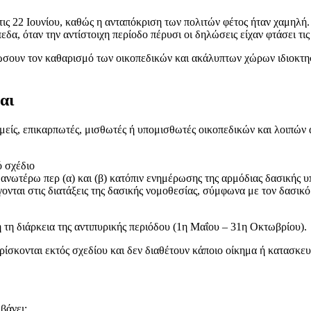
ις 22 Ιουνίου, καθώς η ανταπόκριση των πολιτών φέτος ήταν χαμηλή.
α, όταν την αντίστοιχη περίοδο πέρυσι οι δηλώσεις είχαν φτάσει τις
λώσουν τον καθαρισμό των οικοπεδικών και ακάλυπτων χώρων ιδιοκτησ
αι
ομείς, επικαρπωτές, μισθωτές ή υπομισθωτές οικοπεδικών και λοιπώ
ό σχέδιο
ν ανωτέρω περ (α) και (β) κατόπιν ενημέρωσης της αρμόδιας δασικής υ
άγονται στις διατάξεις της δασικής νομοθεσίας, σύμφωνα με τον δασικ
η τη διάρκεια της αντιπυρικής περιόδου (1η Μαΐου – 31η Οκτωβρίου).
ίσκονται εκτός σχεδίου και δεν διαθέτουν κάποιο οίκημα ή κατασκευ
βάνει: