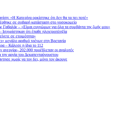
νίση: «Η Κατερίνα ορκίστηκε ότι δεν θα τα πει ποτέ»
φέρθηκε σε σοβαρή κατάσταση στο νοσοκομείο
ης Γαβαλάς – «Είμαι ευγνώμων για όλα τα συμβάντα της ζωής μου»
– Ισχυρίστηκαν ότι έπαθε ηλεκτροπληξία
ίνετε σε ετοιμότητα»
ι» μεγάλο αριθμό τρένων στη Βρετανία
α – Κάλεσε η ίδια το 112
ν ανεργίας- 202.000 προέβλεπαν οι αναλυτές
α την αργία του Δεκαπενταύγουστου
τησε χωρίς να τον δει, μόνο τον άκουγε