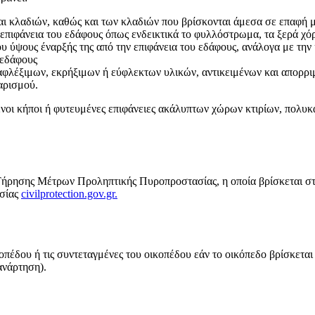
 κλαδιών, καθώς και των κλαδιών που βρίσκονται άμεσα σε επαφή μ
επιφάνεια του εδάφους όπως ενδεικτικά το φυλλόστρωμα, τα ξερά χόρ
ύψους έναρξής της από την επιφάνεια του εδάφους, ανάλογα με την ηλ
 εδάφους
λέξιμων, εκρήξιμων ή εύφλεκτων υλικών, αντικειμένων και απορρι
αρισμού.
νοι κήποι ή φυτευμένες επιφάνειες ακάλυπτων χώρων κτιρίων, πολυκ
ρησης Μέτρων Προληπτικής Πυροπροστασίας, η οποία βρίσκεται στην 
ασίας
civilprotection.gov.gr.
δου ή τις συντεταγμένες του οικοπέδου εάν το οικόπεδο βρίσκεται 
ανάρτηση).