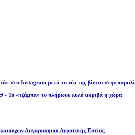
ιά» στο Instagram μετά το νέο της βίντεο στην παραλ
Θ - Το «τζάμπα» το πλήρωσε πολύ ακριβά η χώρα
καιούχων Λογαριασμού Αγροτικής Εστίας