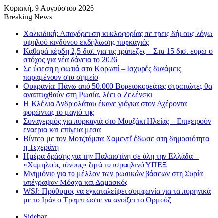
Κυριακή, 9 Αυγούστου 2026
Breaking News
Χαλκιδική: Απαγόρευση κυκλοφορίας σε τρεις δήμους λόγω
υψηλού κινδύνου εκδήλωσης πυρκαγιάς
Καθαρά κέρδη 2,5 δισ. για τις τράπεζες – Στα 15 δισ. ευρώ ο
στόχος για νέα δάνεια το 2026
Σε ύφεση η φωτιά στο Κορωπί – Ισχυρές δυνάμεις
παραμένουν στο σημείο
Ουκρανία: Πάνω από 50.000 Βορειοκορεάτες στρατιώτες θα
αναπτυχθούν στη Ρωσία, λέει ο Ζελένσκι
Η Κλέλια Ανδριολάτου έκανε γιόγκα στον Αχέροντα
φορώντας το μαγιό της
Συναγερμός για πυρκαγιά στο Μουζάκι Ηλείας – Επιχειρούν
εναέρια και επίγεια μέσα
Βίντεο με τον Μοτζτάμπα Χαμενεΐ έδωσε στη δημοσιότητα
η Τεχεράνη
Ημέρα δράσης για την Παλαιστίνη σε όλη την Ελλάδα –
«Χαμηλούς τόνους» ζητά το ισραηλινό ΥΠΕΞ
Μνημόνιο για το μέλλον των ρωσικών βάσεων στη Συρία
υπέγραψαν Μόσχα και Δαμασκός
WSJ: Πρόθυμος να εγκαταλείψει συμφωνία για τα πυρηνικά
με το Ιράν ο Τραμπ ώστε να ανοίξει το Ορμούζ
Sidebar