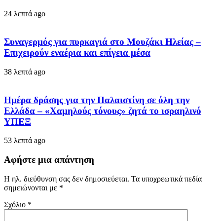
24 λεπτά ago
Συναγερμός για πυρκαγιά στο Μουζάκι Ηλείας –
Επιχειρούν εναέρια και επίγεια μέσα
38 λεπτά ago
Ημέρα δράσης για την Παλαιστίνη σε όλη την
Ελλάδα – «Χαμηλούς τόνους» ζητά το ισραηλινό
ΥΠΕΞ
53 λεπτά ago
Αφήστε μια απάντηση
Η ηλ. διεύθυνση σας δεν δημοσιεύεται.
Τα υποχρεωτικά πεδία
σημειώνονται με
*
Σχόλιο
*