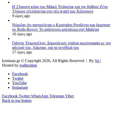
Η 23χρονη κόρη τoυ Μάικλ Ντάγκλας και της Κάθριν Ζέτα
Τζόουνς εξελίσσεται στο νέο it-girl του Χόλιγουντ
9 ώρες ago
Νόμιζαν ότι παντρεύεται ο Κριστιάνο Ρονάλντο και όρμησαν
σε Rolls-Royce: Το απίστευτο μπέρδεμα στη Μαδέρα
16 ώρες ago
Γιάννης Τσιμιτσέλης: Δημοσίευσε σπάνια φωτογραφία με τον
αδελφό του, Λάμπρο, για τα γενέθλιά του
17 ώρες ago
kontasas.gr © Copyright 2026, All Rights Reserved |
By
Sp
|
Hosted by
realhosting
Facebook
Twitter
YouTube
Instagram
Facebook
Twitter
WhatsApp
Telegram
Viber
Back to top button