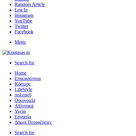
Random Article
Log In
Instagram
YouTube
Twitter
Facebook
Menu
Search for
Home
Επικαιρότητα
Κόσμος
LifeStyle
πολιτική
Οικονομία
Αθλητικά
Υγεία
Εργασία
Δήμοι Περιφέρειες
Search for