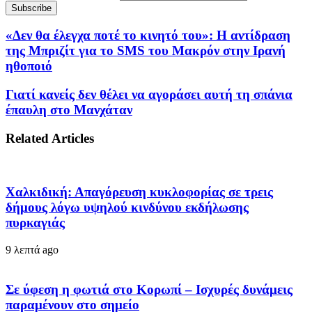
«Δεν θα έλεγχα ποτέ το κινητό του»: Η αντίδραση
της Μπριζίτ για το SMS του Μακρόν στην Ιρανή
ηθοποιό
Γιατί κανείς δεν θέλει να αγοράσει αυτή τη σπάνια
έπαυλη στο Μανχάταν
Related Articles
Χαλκιδική: Απαγόρευση κυκλοφορίας σε τρεις
δήμους λόγω υψηλού κινδύνου εκδήλωσης
πυρκαγιάς
9 λεπτά ago
Σε ύφεση η φωτιά στο Κορωπί – Ισχυρές δυνάμεις
παραμένουν στο σημείο