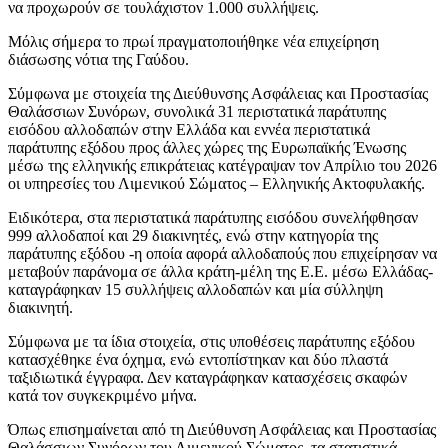
να προχωρούν σε τουλάχιστον 1.000 συλλήψεις.
Μόλις σήμερα το πρωί πραγματοποιήθηκε νέα επιχείρηση
διάσωσης νότια της Γαύδου.
Σύμφωνα με στοιχεία της Διεύθυνσης Ασφάλειας και Προστασίας
Θαλάσσιων Συνόρων, συνολικά 31 περιστατικά παράτυπης
εισόδου αλλοδαπών στην Ελλάδα και εννέα περιστατικά
παράτυπης εξόδου προς άλλες χώρες της Ευρωπαϊκής Ένωσης
μέσω της ελληνικής επικράτειας κατέγραψαν τον Απρίλιο του 2026
οι υπηρεσίες του Λιμενικού Σώματος – Ελληνικής Ακτοφυλακής.
Ειδικότερα, στα περιστατικά παράτυπης εισόδου συνελήφθησαν
999 αλλοδαποί και 29 διακινητές, ενώ στην κατηγορία της
παράτυπης εξόδου -η οποία αφορά αλλοδαπούς που επιχείρησαν να
μεταβούν παράνομα σε άλλα κράτη-μέλη της Ε.Ε. μέσω Ελλάδας-
καταγράφηκαν 15 συλλήψεις αλλοδαπών και μία σύλληψη
διακινητή.
Σύμφωνα με τα ίδια στοιχεία, στις υποθέσεις παράτυπης εξόδου
κατασχέθηκε ένα όχημα, ενώ εντοπίστηκαν και δύο πλαστά
ταξιδιωτικά έγγραφα. Δεν καταγράφηκαν κατασχέσεις σκαφών
κατά τον συγκεκριμένο μήνα.
Όπως επισημαίνεται από τη Διεύθυνση Ασφάλειας και Προστασίας
Θαλάσσιων Συνόρων του Λιμενικού Σώματος, τα στατιστικά