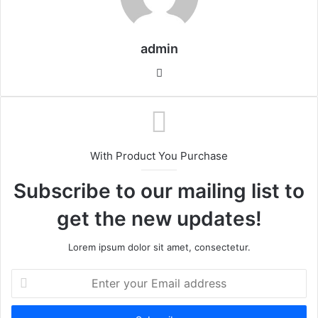
admin
W
e
b
s
i
With Product You Purchase
t
e
Subscribe to our mailing list to
get the new updates!
Lorem ipsum dolor sit amet, consectetur.
E
n
t