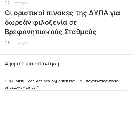
7 ώρες ago
Οι οριστικοί πίνακες της ΔΥΠΑ για
δωρεάν φιλοξενία σε
Βρεφονηπιακούς Σταθμούς
8 ώρες ago
Αφήστε μια απάντηση
Η ηλ. διεύθυνση σας δεν δημοσιεύεται.
Τα υποχρεωτικά πεδία
σημειώνονται με
*
Σ
χ
ό
λ
ι
ο
*