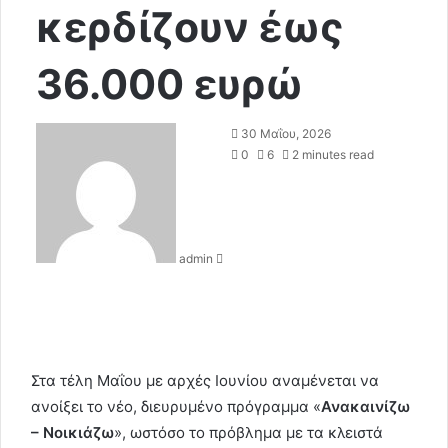
κερδίζουν έως
36.000 ευρώ
S
30 Μαΐου, 2026
e
0
6
2 minutes read
n
d
a
n
admin
e
m
a
i
l
Στα τέλη Μαΐου με αρχές Ιουνίου αναμένεται να
ανοίξει το νέο, διευρυμένο πρόγραμμα «
Ανακαινίζω
– Νοικιάζω
», ωστόσο το πρόβλημα με τα κλειστά