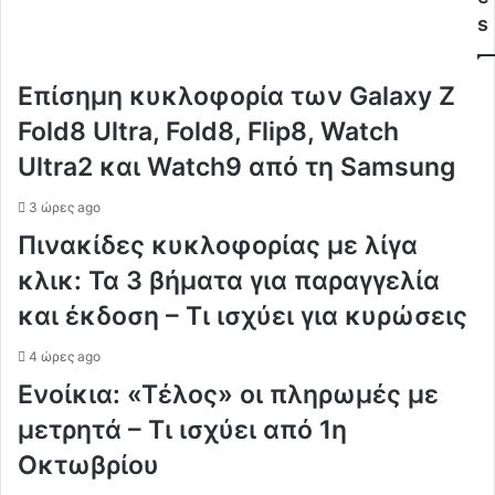
s
Επίσημη κυκλοφορία των Galaxy Z
Fold8 Ultra, Fold8, Flip8, Watch
Ultra2 και Watch9 από τη Samsung
3 ώρες ago
Πινακίδες κυκλοφορίας με λίγα
κλικ: Τα 3 βήματα για παραγγελία
και έκδοση – Τι ισχύει για κυρώσεις
4 ώρες ago
Ενοίκια: «Τέλος» οι πληρωμές με
μετρητά – Τι ισχύει από 1η
Οκτωβρίου