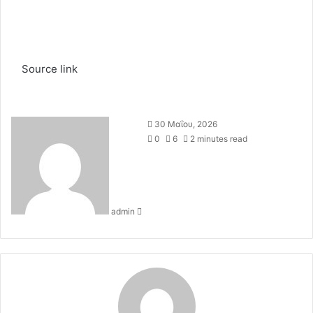
Source link
S
30 Μαΐου, 2026
e
0
6
2 minutes read
n
d
a
n
admin
e
m
a
i
l