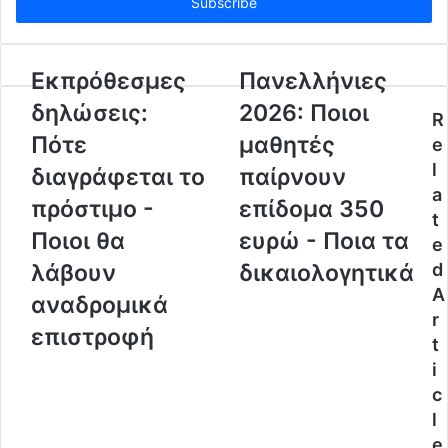
e
r
y
o
Eκπρόθεσμες
Πανελλήνιες
u
δηλώσεις:
2026: Ποιοι
r
R
E
Πότε
μαθητές
e
m
l
διαγράφεται το
παίρνουν
a
a
i
πρόστιμο -
επίδομα 350
l
t
a
Ποιοι θα
ευρώ - Ποια τα
e
d
λάβουν
δικαιολογητικά
d
d
A
r
αναδρομικά
r
e
επιστροφή
s
t
s
i
c
l
e