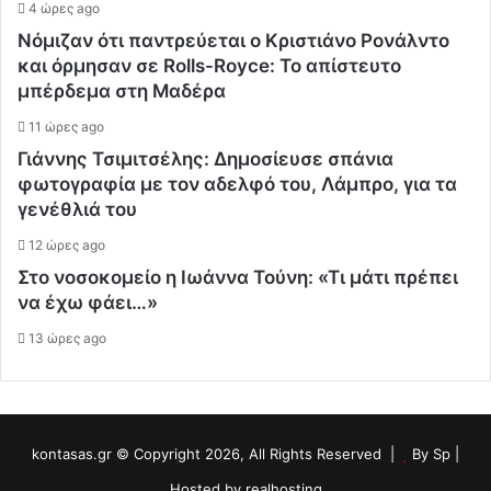
4 ώρες ago
Νόμιζαν ότι παντρεύεται ο Κριστιάνο Ρονάλντο
και όρμησαν σε Rolls-Royce: Το απίστευτο
μπέρδεμα στη Μαδέρα
11 ώρες ago
Γιάννης Τσιμιτσέλης: Δημοσίευσε σπάνια
φωτογραφία με τον αδελφό του, Λάμπρο, για τα
γενέθλιά του
12 ώρες ago
Στο νοσοκομείο η Ιωάννα Τούνη: «Τι μάτι πρέπει
να έχω φάει…»
13 ώρες ago
kontasas.gr © Copyright 2026, All Rights Reserved |
By
Sp
|
Hosted by
realhosting