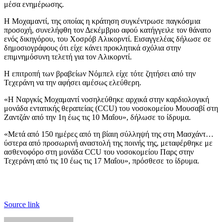
μέσα ενημέρωσης.
Η Μοχαμαντί, της οποίας η κράτηση συγκέντρωσε παγκόσμια
προσοχή, συνελήφθη τον Δεκέμβριο αφού κατήγγειλε τον θάνατο
ενός δικηγόρου, του Χοσρόβ Αλικορντί. Εισαγγελέας δήλωσε σε
δημοσιογράφους ότι είχε κάνει προκλητικά σχόλια στην
επιμνημόσυνη τελετή για τον Αλικορντί.
Η επιτροπή των βραβείων Νόμπελ είχε τότε ζητήσει από την
Τεχεράνη να την αφήσει αμέσως ελεύθερη.
«Η Ναργκίς Μοχαμαντί νοσηλεύθηκε αρχικά στην καρδιολογική
μονάδα εντατικής θεραπείας (CCU) του νοσοκομείου Μουσαβί στη
Ζαντζάν από την 1η έως τις 10 Μαΐου», δήλωσε το ίδρυμα.
«Μετά από 150 ημέρες από τη βίαιη σύλληψή της στη Μασχάντ…
ύστερα από προσωρινή αναστολή της ποινής της, μεταφέρθηκε με
ασθενοφόρο στη μονάδα CCU του νοσοκομείου Παρς στην
Τεχεράνη από τις 10 έως τις 17 Μαΐου», πρόσθεσε το ίδρυμα.
Source link