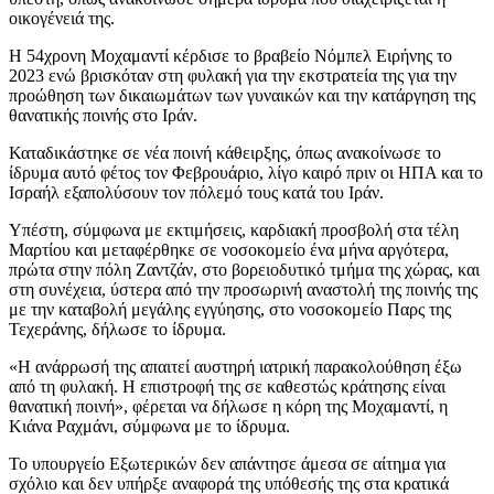
οικογένειά της.
Η 54χρονη Μοχαμαντί κέρδισε το βραβείο Νόμπελ Ειρήνης το
2023 ενώ βρισκόταν στη φυλακή για την εκστρατεία της για την
προώθηση των δικαιωμάτων των γυναικών και την κατάργηση της
θανατικής ποινής στο Ιράν.
Καταδικάστηκε σε νέα ποινή κάθειρξης, όπως ανακοίνωσε το
ίδρυμα αυτό φέτος τον Φεβρουάριο, λίγο καιρό πριν οι ΗΠΑ και το
Ισραήλ εξαπολύσουν τον πόλεμό τους κατά του Ιράν.
Υπέστη, σύμφωνα με εκτιμήσεις, καρδιακή προσβολή στα τέλη
Μαρτίου και μεταφέρθηκε σε νοσοκομείο ένα μήνα αργότερα,
πρώτα στην πόλη Ζαντζάν, στο βορειοδυτικό τμήμα της χώρας, και
στη συνέχεια, ύστερα από την προσωρινή αναστολή της ποινής της
με την καταβολή μεγάλης εγγύησης, στο νοσοκομείο Παρς της
Τεχεράνης, δήλωσε το ίδρυμα.
«Η ανάρρωσή της απαιτεί αυστηρή ιατρική παρακολούθηση έξω
από τη φυλακή. Η επιστροφή της σε καθεστώς κράτησης είναι
θανατική ποινή», φέρεται να δήλωσε η κόρη της Μοχαμαντί, η
Κιάνα Ραχμάνι, σύμφωνα με το ίδρυμα.
Το υπουργείο Εξωτερικών δεν απάντησε άμεσα σε αίτημα για
σχόλιο και δεν υπήρξε αναφορά της υπόθεσής της στα κρατικά