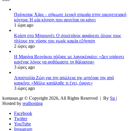
Πρίγκιπας Χάρι – σήκωσε λευκή σημαία στην οικογενειακή
κόντρα: Η μία κίνηση που αρνείται να κάνει
1 ώρα ago
Κρίση στο Μπρουνέι: Ο σουλτάνος αφαίρεσε όλους τους
τίτλους της νύφης του χωρίς καμία εξήγηση
2 ώρες ago
Η Μαρίνα Βερνίκου πόζαρε με λαγοκέφαλο: «Δεν υπάρχει
κανένας λόγος να φοβόμαστε τη θάλασσα»
3 ώρες ago
Αποστολία Ζώη για την απώλεια της μητέρας της από
καρκίνο: «Μόλις κατάλαβε τι έχει, έφυγε»
3 ώρες ago
kontasas.gr © Copyright 2026, All Rights Reserved |
By
Sp
|
Hosted by
realhosting
Facebook
Twitter
YouTube
Instagram