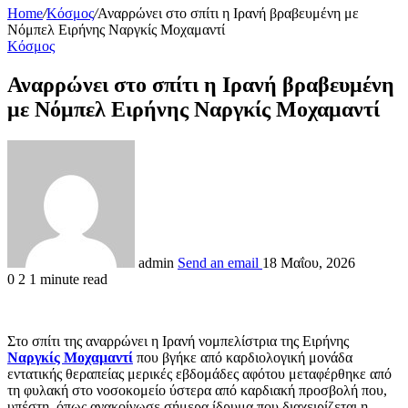
Home
/
Κόσμος
/
Αναρρώνει στο σπίτι η Ιρανή βραβευμένη με
Νόμπελ Ειρήνης Ναργκίς Μοχαμαντί
Κόσμος
Αναρρώνει στο σπίτι η Ιρανή βραβευμένη
με Νόμπελ Ειρήνης Ναργκίς Μοχαμαντί
admin
Send an email
18 Μαΐου, 2026
0
2
1 minute read
Στο σπίτι της αναρρώνει η Ιρανή νομπελίστρια της Ειρήνης
Ναργκίς Μοχαμαντί
που βγήκε από καρδιολογική μονάδα
εντατικής θεραπείας μερικές εβδομάδες αφότου μεταφέρθηκε από
τη φυλακή στο νοσοκομείο ύστερα από καρδιακή προσβολή που,
υπέστη, όπως ανακοίνωσε σήμερα ίδρυμα που διαχειρίζεται η