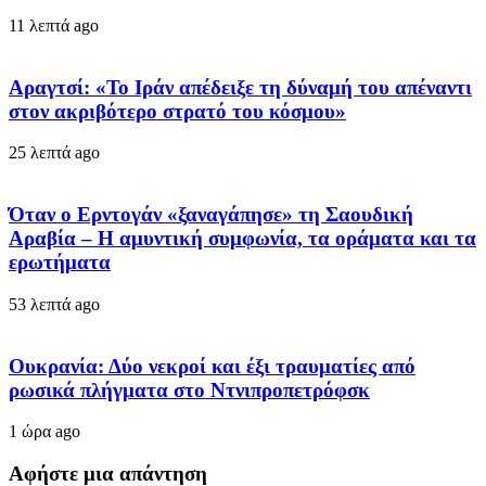
11 λεπτά ago
Αραγτσί: «Το Ιράν απέδειξε τη δύναμή του απέναντι
στον ακριβότερο στρατό του κόσμου»
25 λεπτά ago
Όταν ο Ερντογάν «ξαναγάπησε» τη Σαουδική
Αραβία – Η αμυντική συμφωνία, τα οράματα και τα
ερωτήματα
53 λεπτά ago
Ουκρανία: Δύο νεκροί και έξι τραυματίες από
ρωσικά πλήγματα στο Ντνιπροπετρόφσκ
1 ώρα ago
Αφήστε μια απάντηση