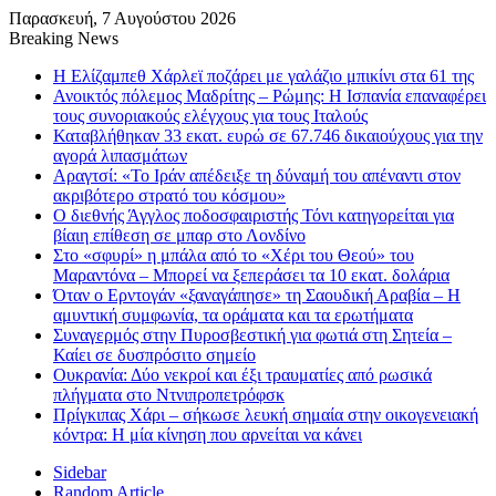
Παρασκευή, 7 Αυγούστου 2026
Breaking News
Η Ελίζαμπεθ Χάρλεϊ ποζάρει με γαλάζιο μπικίνι στα 61 της
Ανοικτός πόλεμος Μαδρίτης – Ρώμης: Η Ισπανία επαναφέρει
τους συνοριακούς ελέγχους για τους Ιταλούς
Καταβλήθηκαν 33 εκατ. ευρώ σε 67.746 δικαιούχους για την
αγορά λιπασμάτων
Αραγτσί: «Το Ιράν απέδειξε τη δύναμή του απέναντι στον
ακριβότερο στρατό του κόσμου»
Ο διεθνής Άγγλος ποδοσφαιριστής Τόνι κατηγορείται για
βίαιη επίθεση σε μπαρ στο Λονδίνο
Στο «σφυρί» η μπάλα από το «Χέρι του Θεού» του
Μαραντόνα – Μπορεί να ξεπεράσει τα 10 εκατ. δολάρια
Όταν ο Ερντογάν «ξαναγάπησε» τη Σαουδική Αραβία – Η
αμυντική συμφωνία, τα οράματα και τα ερωτήματα
Συναγερμός στην Πυροσβεστική για φωτιά στη Σητεία –
Καίει σε δυσπρόσιτο σημείο
Ουκρανία: Δύο νεκροί και έξι τραυματίες από ρωσικά
πλήγματα στο Ντνιπροπετρόφσκ
Πρίγκιπας Χάρι – σήκωσε λευκή σημαία στην οικογενειακή
κόντρα: Η μία κίνηση που αρνείται να κάνει
Sidebar
Random Article