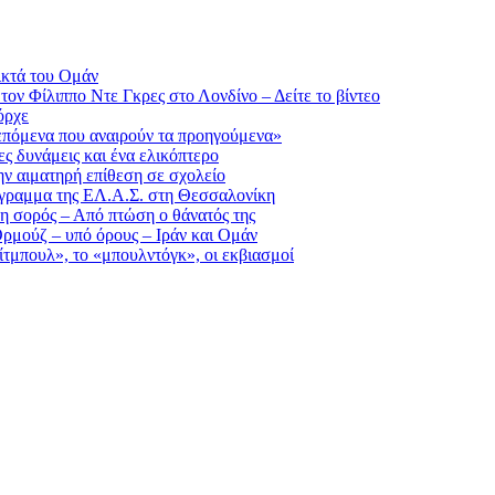
ικτά του Ομάν
τον Φίλιππο Ντε Γκρες στο Λονδίνο – Δείτε το βίντεο
όρχε
επόμενα που αναιρούν τα προηγούμενα»
ς δυνάμεις και ένα ελικόπτερο
ην αιματηρή επίθεση σε σχολείο
ρόγραμμα της ΕΛ.Α.Σ. στη Θεσσαλονίκη
 η σορός – Από πτώση ο θάνατός της
Ορμούζ – υπό όρους – Ιράν και Ομάν
πίτμπουλ», το «μπουλντόγκ», οι εκβιασμοί