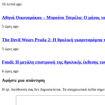
16 λεπτά ago
Αθηνά Οικονομάκου – Μπρούνο Τσερέλα: Ο μήνας το
5 ώρες ago
The Devil Wears Prada 2: Η θρυλική γκαρνταρόμπα τ
5 ώρες ago
Fendi: Η μεγάλη επιστροφή της θρυλικής έκθεσης τ
6 ώρες ago
Αφήστε μια απάντηση
Η ηλ. διεύθυνση σας δεν δημοσιεύεται.
Τα υποχρεωτικά πεδία σημε