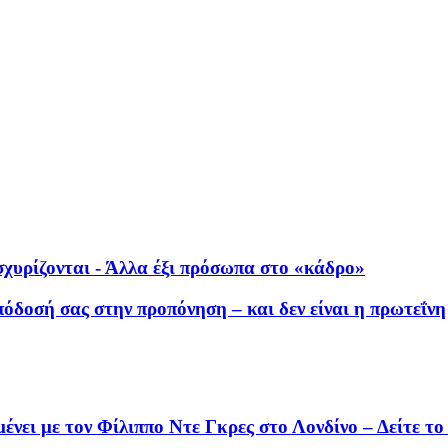
ισχυρίζονται - Άλλα έξι πρόσωπα στο «κάδρο»
πόδοσή σας στην προπόνηση – και δεν είναι η πρωτεΐνη
νει με τον Φίλιππο Ντε Γκρες στο Λονδίνο – Δείτε το