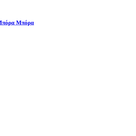
ά Μπόρα Μπόρα