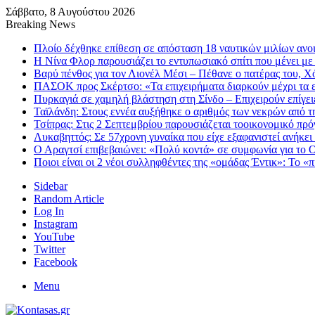
Σάββατο, 8 Αυγούστου 2026
Breaking News
Πλοίο δέχθηκε επίθεση σε απόσταση 18 ναυτικών μιλίων ανο
Η Νίνα Φλορ παρουσιάζει το εντυπωσιακό σπίτι που μένει με 
Βαρύ πένθος για τον Λιονέλ Μέσι – Πέθανε ο πατέρας του, Χ
ΠΑΣΟΚ προς Σκέρτσο: «Τα επιχειρήματα διαρκούν μέχρι τα 
Πυρκαγιά σε χαμηλή βλάστηση στη Σίνδο – Επιχειρούν επίγειε
Ταϊλάνδη: Στους εννέα αυξήθηκε ο αριθμός των νεκρών από τ
Τσίπρας: Στις 2 Σεπτεμβρίου παρουσιάζεται τοοικονομικό π
Λυκαβηττός: Σε 57χρονη γυναίκα που είχε εξαφανιστεί ανήκει
Ο Αραγτσί επιβεβαιώνει: «Πολύ κοντά» σε συμφωνία για το 
Ποιοι είναι οι 2 νέοι συλληφθέντες της «ομάδας Έντικ»: Το «
Sidebar
Random Article
Log In
Instagram
YouTube
Twitter
Facebook
Menu