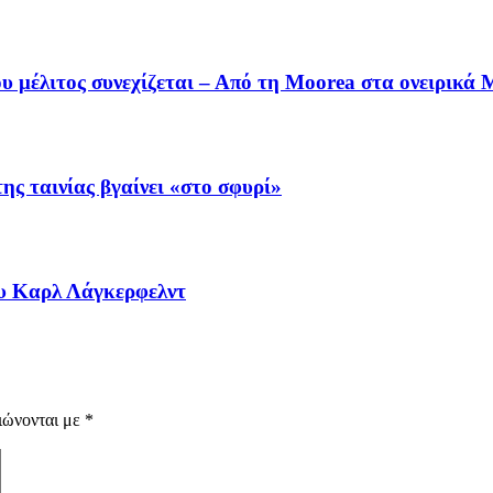
υ μέλιτος συνεχίζεται – Από τη Moorea στα ονειρικ
ης ταινίας βγαίνει «στο σφυρί»
ου Καρλ Λάγκερφελντ
ιώνονται με
*