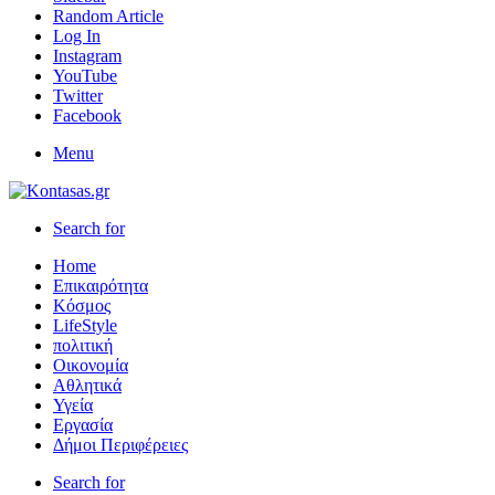
Random Article
Log In
Instagram
YouTube
Twitter
Facebook
Menu
Search for
Home
Επικαιρότητα
Κόσμος
LifeStyle
πολιτική
Οικονομία
Αθλητικά
Υγεία
Εργασία
Δήμοι Περιφέρειες
Search for