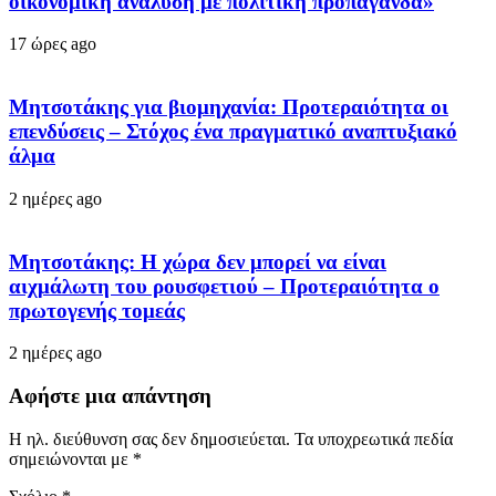
οικονομική ανάλυση με πολιτική προπαγάνδα»
17 ώρες ago
Μητσοτάκης για βιομηχανία: Προτεραιότητα οι
επενδύσεις – Στόχος ένα πραγματικό αναπτυξιακό
άλμα
2 ημέρες ago
Μητσοτάκης: Η χώρα δεν μπορεί να είναι
αιχμάλωτη του ρουσφετιού – Προτεραιότητα ο
πρωτογενής τομεάς
2 ημέρες ago
Αφήστε μια απάντηση
Η ηλ. διεύθυνση σας δεν δημοσιεύεται.
Τα υποχρεωτικά πεδία
σημειώνονται με
*