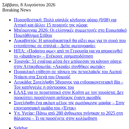
Σάββατο, 8 Αυγούστου 2026
Breaking News
Πυροσβεστική: Πολύ υψηλός κίνδυνος αύριο (9/08) για
Αττική και άλλες 15 περιοχές της χώρας
Μπέρμιγχαμ 2026: Οι ελληνικές συμμετοχές στο Ευρωπαϊκό
Πρωτάθλημα Στίβου
Λυκαβηττός: Η ιατροδικαστική θα ρίξει φως για τη σορό που
εντοπίστηκε σε σπηλιά – Δείτε φωτογραφίες
ΗΠΑ: «Πράσινο φως» από τη Γερουσία για να αποφευχθεί
το «shutdown» – Ενέκρινε χρηματοδότηση
Τουρνάς: 51 εναέρια μέσα δεν μπόρεσαν να κάνουν ρίψεις
στην Αττικοβοιωτία- «Ακραίες συνθήκες φωτιάς»
Πυραυλική επίθεση σε τάνκερ της πετρελαϊκής του Αμπού
Ντάμπι στα Στενά του Ορμούζ
Λευκάδα: Συνελήφθη 58χρονος για ενδοοικογενειακή βία –
Τον κατήγγειλε η σύντροφος του
ΕΛΑΣ για το περιστατικό στην Κρήτη με τον τουρίστα: Δεν
προκύπτει προσέγγιση ανήλικης έναντι αμοιβής
Συνελήφθη ένα ακόμη μέλος της ρωσόφωνης μαφίας – Στην
επιχειρησιακή ομάδα του «Έντικ»
Υπ. Υγείας: Πάνω από 280 άνθρωποι πνίγηκαν το 2025 στη
θάλασσα – Τι να προσέχετε στην κολύμβηση
Sidebar