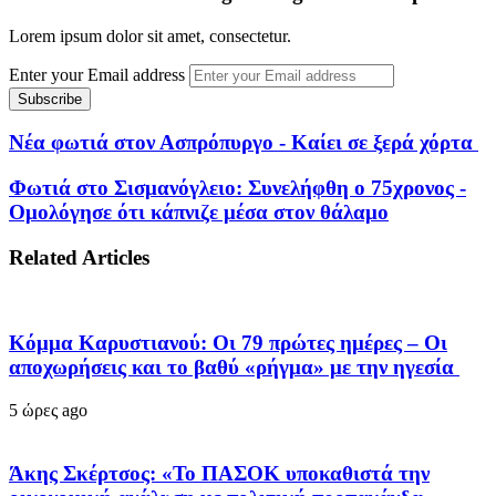
Lorem ipsum dolor sit amet, consectetur.
Enter your Email address
Νέα φωτιά στον Ασπρόπυργο - Καίει σε ξερά χόρτα
Φωτιά στο Σισμανόγλειο: Συνελήφθη ο 75χρονος -
Ομολόγησε ότι κάπνιζε μέσα στον θάλαμο
Related Articles
Κόμμα Καρυστιανού: Οι 79 πρώτες ημέρες – Οι
αποχωρήσεις και το βαθύ «ρήγμα» με την ηγεσία
5 ώρες ago
Άκης Σκέρτσος: «Το ΠΑΣΟΚ υποκαθιστά την