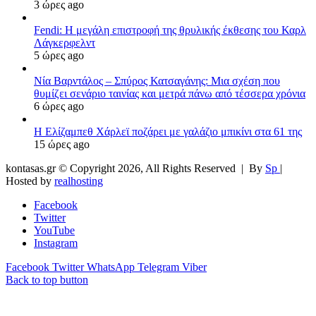
3 ώρες ago
Fendi: Η μεγάλη επιστροφή της θρυλικής έκθεσης του Καρλ
Λάγκερφελντ
5 ώρες ago
Νία Βαρντάλος – Σπύρος Κατσαγάνης: Μια σχέση που
θυμίζει σενάριο ταινίας και μετρά πάνω από τέσσερα χρόνια
6 ώρες ago
Η Ελίζαμπεθ Χάρλεϊ ποζάρει με γαλάζιο μπικίνι στα 61 της
15 ώρες ago
kontasas.gr © Copyright 2026, All Rights Reserved |
By
Sp
|
Hosted by
realhosting
Facebook
Twitter
YouTube
Instagram
Facebook
Twitter
WhatsApp
Telegram
Viber
Back to top button