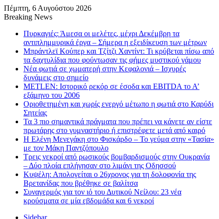
Πέμπτη, 6 Αυγούστου 2026
Breaking News
Πυρκαγιές: Άμεσα οι μελέτες, μέχρι Δεκέμβρη τα
αντιπλημμυρικά έργα – Σήμερα η εξειδίκευση των μέτρων
Μπράντλεϊ Κούπερ και Τζίτζι Χαντίντ: Τι κρύβεται πίσω από
τα δαχτυλίδια που φούντωσαν τις φήμες μυστικού γάμου
Νέα φωτιά σε χωματερή στην Κεφαλονιά – Ισχυρές
δυνάμεις στο σημείο
METLEN: Ιστορικό ρεκόρ σε έσοδα και EBITDA το Α’
εξάμηνο του 2006
Οριοθετημένη και χωρίς ενεργό μέτωπο η φωτιά στο Καρύδι
Σητείας
Τα 3 πιο σημαντικά πράγματα που πρέπει να κάνετε αν είστε
πρωτάρης στο γυμναστήριο ή επιστρέφετε μετά από καιρό
Η Ελένη Μενεγάκη στο Φισκάρδο – Το γεύμα στην «Τασία»
με τον Μάκη Παντζόπουλο
Τρεις νεκροί από ρωσικούς βομβαρδισμούς στην Ουκρανία
– Δύο πλοία επλήγησαν στο λιμάνι της Οδησσού
Κυψέλη: Απολογείται ο 26χρονος για τη δολοφονία της
Βρετανίδας που βρέθηκε σε βαλίτσα
Συναγερμός για τον ιό του Δυτικού Νείλου: 23 νέα
κρούσματα σε μία εβδομάδα και 6 νεκροί
Sidebar