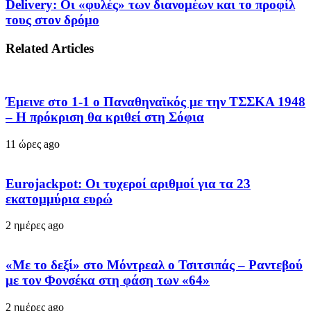
Delivery: Οι «φυλές» των διανομέων και το προφίλ
τους στον δρόμο
Related Articles
Έμεινε στο 1-1 ο Παναθηναϊκός με την ΤΣΣΚΑ 1948
– Η πρόκριση θα κριθεί στη Σόφια
11 ώρες ago
Eurojackpot: Οι τυχεροί αριθμοί για τα 23
εκατoμμύρια ευρώ
2 ημέρες ago
«Με το δεξί» στο Μόντρεαλ ο Τσιτσιπάς – Ραντεβού
με τον Φονσέκα στη φάση των «64»
2 ημέρες ago