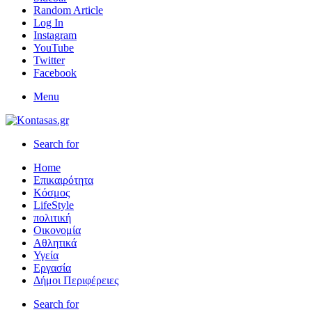
Random Article
Log In
Instagram
YouTube
Twitter
Facebook
Menu
Search for
Home
Επικαιρότητα
Κόσμος
LifeStyle
πολιτική
Οικονομία
Αθλητικά
Υγεία
Εργασία
Δήμοι Περιφέρειες
Search for