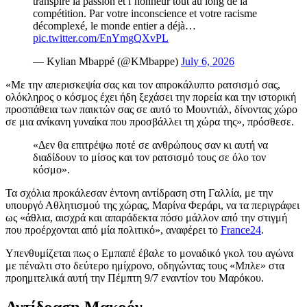
transpiré la passion et l’honneur tout au long de la
compétition. Par votre inconscience et votre racisme
décomplexé, le monde entier a déjà…
pic.twitter.com/EnYmgQXvPL
— Kylian Mbappé (@KMbappe)
July 6, 2026
«Με την απερισκεψία σας και τον απροκάλυπτο ρατσισμό σας,
ολόκληρος ο κόσμος έχει ήδη ξεχάσει την πορεία και την ιστορική
προσπάθεια των παικτών σας σε αυτό το Μουντιάλ, δίνοντας χώρο
σε μια ανίκανη γυναίκα που προσβάλλει τη χώρα της», πρόσθεσε.
«Δεν θα επιτρέψω ποτέ σε ανθρώπους σαν κι αυτή να
διαδίδουν το μίσος και τον ρατσισμό τους σε όλο τον
κόσμο».
Τα σχόλια προκάλεσαν έντονη αντίδραση στη Γαλλία, με την
υπουργό Αθλητισμού της χώρας, Μαρίνα Φεράρι, να τα περιγράφει
ως «άθλια, αισχρά και απαράδεκτα πόσο μάλλον από την στιγμή
που προέρχονται από μία πολιτικό», αναφέρει το
France24
.
Υπενθυμίζεται πως ο Εμπαπέ έβαλε το μοναδικό γκολ του αγώνα
με πέναλτι στο δεύτερο ημίχρονο, οδηγώντας τους «Μπλε» στα
προημιτελικά αυτή την Πέμπτη 9/7 εναντίον του Μαρόκου.
Αντίδραση Μακρόν