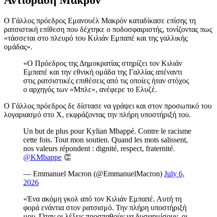
Ο Γάλλος πρόεδρος Εμανουέλ Μακρόν καταδίκασε επίσης τη
ρατσιστική επίθεση που δέχτηκε ο ποδοσφαιριστής, τονίζοντας πως
«τάσσεται στο πλευρό του Κιλιάν Εμπαπέ και της γαλλικής
ομάδας».
«Ο Πρόεδρος της Δημοκρατίας στηρίζει τον Κιλιάν
Εμπαπέ και την εθνική ομάδα της Γαλλίας απέναντι
στις ρατσιστικές επιθέσεις από τις οποίες ήταν στόχος
ο αρχηγός των «Μπλε», ανέφερε το Ελυζέ.
Ο Γάλλος πρόεδρος δε δίστασε να γράψει και στον προσωπικό του
λογαριασμό στο Χ, εκφράζοντας την πλήρη υποστήριξή του
.
Un but de plus pour Kylian Mbappé. Contre le racisme
cette fois. Tout mon soutien. Quand les mots salissent,
nos valeurs répondent : dignité, respect, fraternité.
@KMbappe
👏
— Emmanuel Macron (@EmmanuelMacron)
July 6,
2026
«Ένα ακόμη γκολ από τον Κιλιάν Εμπαπέ. Αυτή τη
φορά ενάντια στον ρατσισμό. Την πλήρη υποστήριξή
μου. Όταν οι λέξεις προσπαθούν να δυσφημίσουν, οι