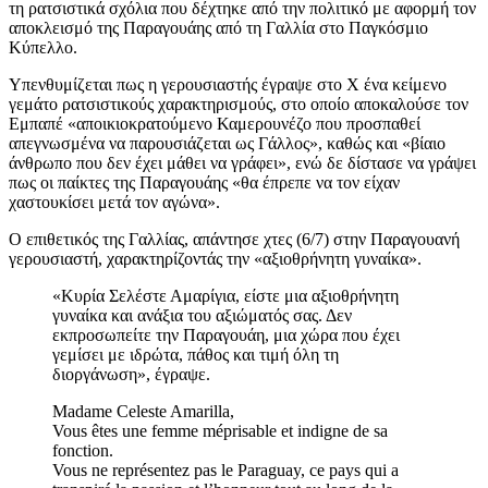
τη ρατσιστικά σχόλια που δέχτηκε από την πολιτικό με αφορμή τον
αποκλεισμό της Παραγουάης από τη Γαλλία στο Παγκόσμιο
Κύπελλο.
Υπενθυμίζεται πως η γερουσιαστής έγραψε στο X ένα κείμενο
γεμάτο ρατσιστικούς χαρακτηρισμούς, στο οποίο αποκαλούσε τον
Εμπαπέ «αποικιοκρατούμενο Καμερουνέζο που προσπαθεί
απεγνωσμένα να παρουσιάζεται ως Γάλλος», καθώς και «βίαιο
άνθρωπο που δεν έχει μάθει να γράφει», ενώ δε δίστασε να γράψει
πως οι παίκτες της Παραγουάης «θα έπρεπε να τον είχαν
χαστουκίσει μετά τον αγώνα».
Ο επιθετικός της Γαλλίας, απάντησε χτες (6/7) στην Παραγουανή
γερουσιαστή, χαρακτηρίζοντάς την «αξιοθρήνητη γυναίκα».
«Κυρία Σελέστε Αμαρίγια, είστε μια αξιοθρήνητη
γυναίκα και ανάξια του αξιώματός σας. Δεν
εκπροσωπείτε την Παραγουάη, μια χώρα που έχει
γεμίσει με ιδρώτα, πάθος και τιμή όλη τη
διοργάνωση», έγραψε.
Madame Celeste Amarilla,
Vous êtes une femme méprisable et indigne de sa
fonction.
Vous ne représentez pas le Paraguay, ce pays qui a