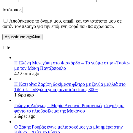
Ιστότοπος
Αποθήκευσε το όνομά μου, email, και τον ιστότοπο μου σε
αυτόν τον πλοηγό για την επόμενη φορά που θα σχολιάσω.
Life
Η Ελένη Μενεγάκη στο Φισκάρδο – Το γεύμα στην «Τασία»
με τον Μάκη Παντζόπουλο
42 λεπτά ago
Η Κατερίνα Ζαρίφη δοκίμασε φίλτρο με ξανθά μαλλιά στο
TikTok – «Εγώ η γριά μάντισσα στους 300»
1 ώρα ago
Γιώργος Λιάγκας – Μαρία Αντωνά: Ρομαντικές στιγμές με
φόντο το ηλιοβασίλεμα της Μυκόνου
2 ώρες ago
Ο Σάκης Ρουβάς έγινε μελισσοκόμος για μία ημέρα στην
Κύθνο – Δείτε το βίντεο