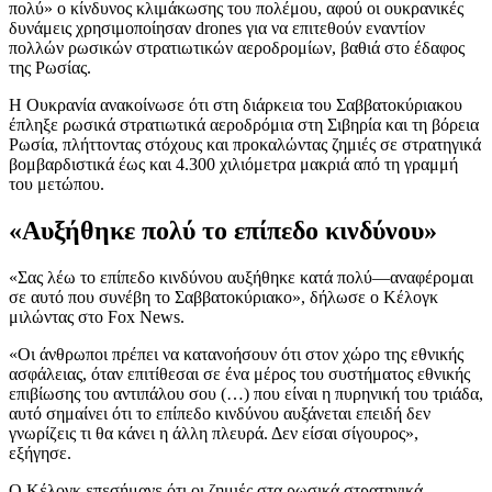
πολύ» ο κίνδυνος κλιμάκωσης του πολέμου, αφού οι ουκρανικές
δυνάμεις χρησιμοποίησαν drones για να επιτεθούν εναντίον
πολλών ρωσικών στρατιωτικών αεροδρομίων, βαθιά στο έδαφος
της Ρωσίας.
Η Ουκρανία ανακοίνωσε ότι στη διάρκεια του Σαββατοκύριακου
έπληξε ρωσικά στρατιωτικά αεροδρόμια στη Σιβηρία και τη βόρεια
Ρωσία, πλήττοντας στόχους και προκαλώντας ζημιές σε στρατηγικά
βομβαρδιστικά έως και 4.300 χιλιόμετρα μακριά από τη γραμμή
του μετώπου.
«Αυξήθηκε πολύ το επίπεδο κινδύνου»
«Σας λέω το επίπεδο κινδύνου αυξήθηκε κατά πολύ—αναφέρομαι
σε αυτό που συνέβη το Σαββατοκύριακο», δήλωσε ο Κέλογκ
μιλώντας στο Fox News.
«Οι άνθρωποι πρέπει να κατανοήσουν ότι στον χώρο της εθνικής
ασφάλειας, όταν επιτίθεσαι σε ένα μέρος του συστήματος εθνικής
επιβίωσης του αντιπάλου σου (…) που είναι η πυρηνική του τριάδα,
αυτό σημαίνει ότι το επίπεδο κινδύνου αυξάνεται επειδή δεν
γνωρίζεις τι θα κάνει η άλλη πλευρά. Δεν είσαι σίγουρος»,
εξήγησε.
Ο Κέλογκ επεσήμανε ότι οι ζημιές στα ρωσικά στρατηγικά