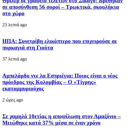
Θρίλερ σε γραφείο τελετών στο Σικάγο: Βρέθηκαν
σε αποσύνθεση 56 σοροί – Τρωκτικά, σκουλήκια
στο χώρο
23 λεπτά ago
ΗΠΑ: Συνετρίβη ελικόπτερο που επιχειρούσε σε
πυρκαγιά στη Γιούτα
37 λεπτά ago
Αμπελάρδο ντε λα Εσπριέγια: Ποιος είναι ο νέος
πρόεδρος της Κολομβίας – Ο «Τίγρης»
εκατομμυριούχος
2 ώρες ago
Σε χαμηλό 10ετίας η αποψίλωση στον Αμαζόνιο –
Μειώθηκε κατά 37% μέσα σε έναν χρόνο