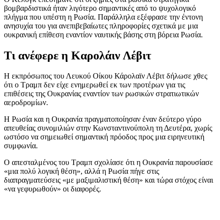
βομβαρδιστικά ήταν λιγότερο σημαντικές από το ψυχολογικό
πλήγμα που υπέστη η Ρωσία. Παράλληλα εξέφρασε την έντονη
ανησυχία του για ανεπιβεβαίωτες πληροφορίες σχετικά με μια
ουκρανική επίθεση εναντίον ναυτικής βάσης στη βόρεια Ρωσία.
Τι ανέφερε η Καρολάιν Λέβιτ
Η εκπρόσωπος του Λευκού Οίκου Κάρολαϊν Λέβιτ δήλωσε χθες
ότι ο Τραμπ δεν είχε ενημερωθεί εκ των προτέρων για τις
επιθέσεις της Ουκρανίας εναντίον των ρωσικών στρατιωτικών
αεροδρομίων.
Η Ρωσία και η Ουκρανία πραγματοποίησαν έναν δεύτερο γύρο
απευθείας συνομιλιών στην Κωνσταντινούπολη τη Δευτέρα, χωρίς
ωστόσο να σημειωθεί σημαντική πρόοδος προς μια ειρηνευτική
συμφωνία.
Ο απεσταλμένος του Τραμπ σχολίασε ότι η Ουκρανία παρουσίασε
«μια πολύ λογική θέση», αλλά η Ρωσία πήγε στις
διαπραγματεύσεις «με μαξιμαλιστική θέση» και τώρα στόχος είναι
«να γεφυρωθούν» οι διαφορές.