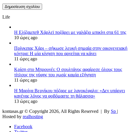
Life
Η Ελίζαμπεθ Χάρλεϊ ποζάρει με γαλάζιο μπικίνι στα 61 της
10 ώρες ago
Πρίγκιπας Χάρι – σήκωσε λευκή σημαία στην οικογενειακή
κόντρα: Η μία κίνηση που αρνείται να κάνει
11 ώρες ago
Κρίση στο Μπρουνέι: Ο σουλτάνος αφαίρεσε όλους τους
τίτλους της νύφης του χωρίς καμία εξήγηση
11 ώρες ago
Η Μαρίνα Βερνίκου πόζαρε με λαγοκέφαλο: «Δεν υπάρχει
κανένας λόγος να φοβόμαστε τη θάλασσα»
13 ώρες ago
kontasas.gr © Copyright 2026, All Rights Reserved |
By
Sp
|
Hosted by
realhosting
Facebook
Twitter