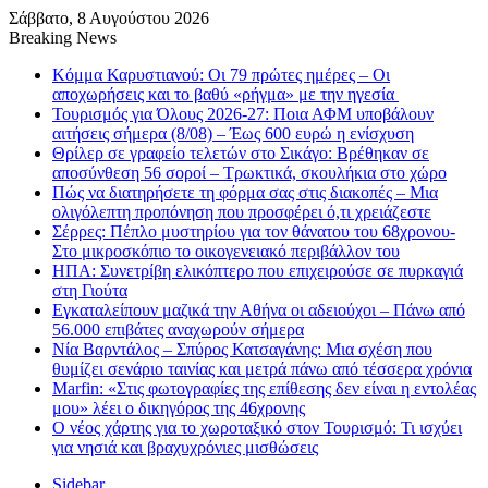
Σάββατο, 8 Αυγούστου 2026
Breaking News
Κόμμα Καρυστιανού: Οι 79 πρώτες ημέρες – Οι
αποχωρήσεις και το βαθύ «ρήγμα» με την ηγεσία
Τουρισμός για Όλους 2026-27: Ποια ΑΦΜ υποβάλουν
αιτήσεις σήμερα (8/08) – Έως 600 ευρώ η ενίσχυση
Θρίλερ σε γραφείο τελετών στο Σικάγο: Βρέθηκαν σε
αποσύνθεση 56 σοροί – Τρωκτικά, σκουλήκια στο χώρο
Πώς να διατηρήσετε τη φόρμα σας στις διακοπές – Μια
ολιγόλεπτη προπόνηση που προσφέρει ό,τι χρειάζεστε
Σέρρες: Πέπλο μυστηρίου για τον θάνατου του 68χρονου-
Στο μικροσκόπιο το οικογενειακό περιβάλλον του
ΗΠΑ: Συνετρίβη ελικόπτερο που επιχειρούσε σε πυρκαγιά
στη Γιούτα
Εγκαταλείπουν μαζικά την Αθήνα οι αδειούχοι – Πάνω από
56.000 επιβάτες αναχωρούν σήμερα
Νία Βαρντάλος – Σπύρος Κατσαγάνης: Μια σχέση που
θυμίζει σενάριο ταινίας και μετρά πάνω από τέσσερα χρόνια
Marfin: «Στις φωτογραφίες της επίθεσης δεν είναι η εντολέας
μου» λέει ο δικηγόρος της 46χρονης
Ο νέος χάρτης για το χωροταξικό στον Τουρισμό: Τι ισχύει
για νησιά και βραχυχρόνιες μισθώσεις
Sidebar