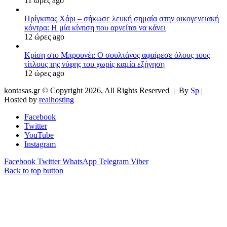
11 ώρες ago
Πρίγκιπας Χάρι – σήκωσε λευκή σημαία στην οικογενειακή
κόντρα: Η μία κίνηση που αρνείται να κάνει
12 ώρες ago
Κρίση στο Μπρουνέι: Ο σουλτάνος αφαίρεσε όλους τους
τίτλους της νύφης του χωρίς καμία εξήγηση
12 ώρες ago
kontasas.gr © Copyright 2026, All Rights Reserved |
By
Sp
|
Hosted by
realhosting
Facebook
Twitter
YouTube
Instagram
Facebook
Twitter
WhatsApp
Telegram
Viber
Back to top button