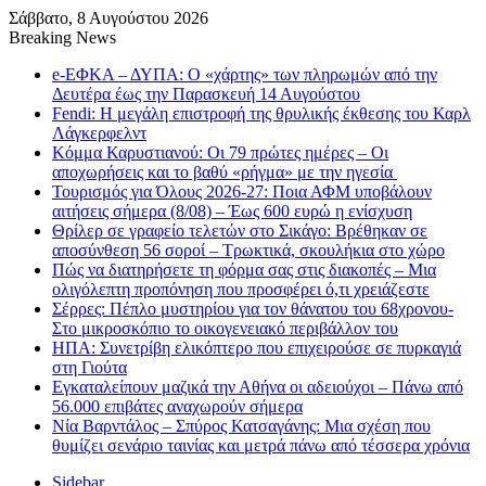
Σάββατο, 8 Αυγούστου 2026
Breaking News
e-ΕΦΚΑ – ΔΥΠΑ: Ο «χάρτης» των πληρωμών από την
Δευτέρα έως την Παρασκευή 14 Αυγούστου
Fendi: Η μεγάλη επιστροφή της θρυλικής έκθεσης του Καρλ
Λάγκερφελντ
Κόμμα Καρυστιανού: Οι 79 πρώτες ημέρες – Οι
αποχωρήσεις και το βαθύ «ρήγμα» με την ηγεσία
Τουρισμός για Όλους 2026-27: Ποια ΑΦΜ υποβάλουν
αιτήσεις σήμερα (8/08) – Έως 600 ευρώ η ενίσχυση
Θρίλερ σε γραφείο τελετών στο Σικάγο: Βρέθηκαν σε
αποσύνθεση 56 σοροί – Τρωκτικά, σκουλήκια στο χώρο
Πώς να διατηρήσετε τη φόρμα σας στις διακοπές – Μια
ολιγόλεπτη προπόνηση που προσφέρει ό,τι χρειάζεστε
Σέρρες: Πέπλο μυστηρίου για τον θάνατου του 68χρονου-
Στο μικροσκόπιο το οικογενειακό περιβάλλον του
ΗΠΑ: Συνετρίβη ελικόπτερο που επιχειρούσε σε πυρκαγιά
στη Γιούτα
Εγκαταλείπουν μαζικά την Αθήνα οι αδειούχοι – Πάνω από
56.000 επιβάτες αναχωρούν σήμερα
Νία Βαρντάλος – Σπύρος Κατσαγάνης: Μια σχέση που
θυμίζει σενάριο ταινίας και μετρά πάνω από τέσσερα χρόνια
Sidebar