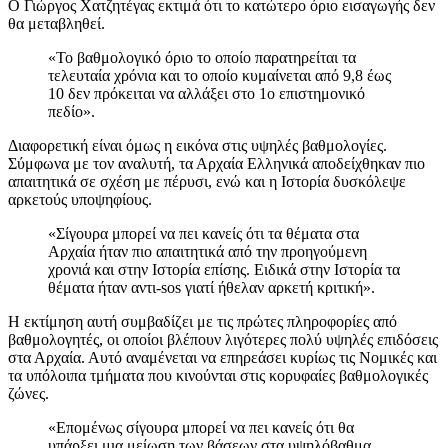
Ο Γιώργος Χατζητέγας εκτιμά ότι το κατώτερο όριο εισαγωγής δεν
θα μεταβληθεί.
«Το βαθμολογικό όριο το οποίο παρατηρείται τα
τελευταία χρόνια και το οποίο κυμαίνεται από 9,8 έως
10 δεν πρόκειται να αλλάξει στο 1ο επιστημονικό
πεδίο».
Διαφορετική είναι όμως η εικόνα στις υψηλές βαθμολογίες.
Σύμφωνα με τον αναλυτή, τα Αρχαία Ελληνικά αποδείχθηκαν πιο
απαιτητικά σε σχέση με πέρυσι, ενώ και η Ιστορία δυσκόλεψε
αρκετούς υποψηφίους.
«Σίγουρα μπορεί να πει κανείς ότι τα θέματα στα
Αρχαία ήταν πιο απαιτητικά από την προηγούμενη
χρονιά και στην Ιστορία επίσης. Ειδικά στην Ιστορία τα
θέματα ήταν αντι-sos γιατί ήθελαν αρκετή κριτική».
Η εκτίμηση αυτή συμβαδίζει με τις πρώτες πληροφορίες από
βαθμολογητές, οι οποίοι βλέπουν λιγότερες πολύ υψηλές επιδόσεις
στα Αρχαία. Αυτό αναμένεται να επηρεάσει κυρίως τις Νομικές και
τα υπόλοιπα τμήματα που κινούνται στις κορυφαίες βαθμολογικές
ζώνες.
«Επομένως σίγουρα μπορεί να πει κανείς ότι θα
υπάρξει μια μείωση των βάσεων στα υψηλόβαθμα