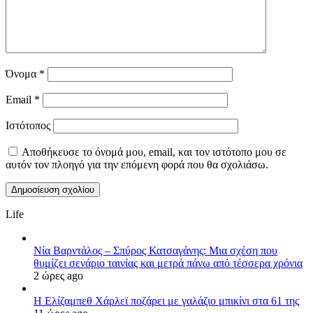
Όνομα
*
Email
*
Ιστότοπος
Αποθήκευσε το όνομά μου, email, και τον ιστότοπο μου σε
αυτόν τον πλοηγό για την επόμενη φορά που θα σχολιάσω.
Life
Νία Βαρντάλος – Σπύρος Κατσαγάνης: Μια σχέση που
θυμίζει σενάριο ταινίας και μετρά πάνω από τέσσερα χρόνια
2 ώρες ago
Η Ελίζαμπεθ Χάρλεϊ ποζάρει με γαλάζιο μπικίνι στα 61 της