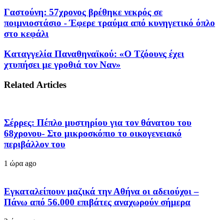
Γαστούνη: 57χρονος βρέθηκε νεκρός σε
ποιμνιοστάσιο - Έφερε τραύμα από κυνηγετικό όπλο
στο κεφάλι
Καταγγελία Παναθηναϊκού: «Ο Τζόουνς έχει
χτυπήσει με γροθιά τον Ναν»
Related Articles
Σέρρες: Πέπλο μυστηρίου για τον θάνατου του
68χρονου- Στο μικροσκόπιο το οικογενειακό
περιβάλλον του
1 ώρα ago
Εγκαταλείπουν μαζικά την Αθήνα οι αδειούχοι –
Πάνω από 56.000 επιβάτες αναχωρούν σήμερα