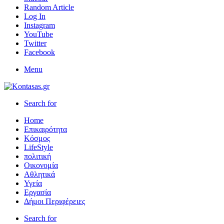
Random Article
Log In
Instagram
YouTube
Twitter
Facebook
Menu
Search for
Home
Επικαιρότητα
Κόσμος
LifeStyle
πολιτική
Οικονομία
Αθλητικά
Υγεία
Εργασία
Δήμοι Περιφέρειες
Search for