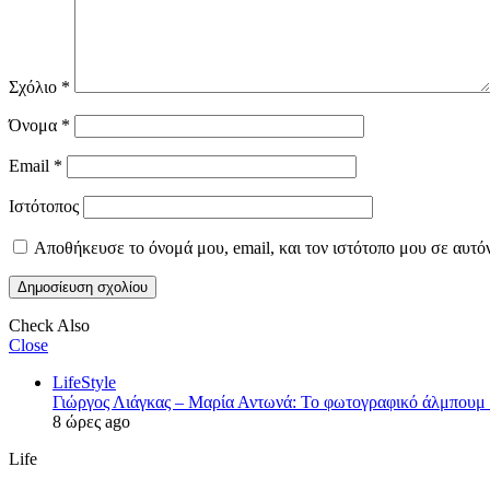
Σχόλιο
*
Όνομα
*
Email
*
Ιστότοπος
Αποθήκευσε το όνομά μου, email, και τον ιστότοπο μου σε αυτό
Check Also
Close
LifeStyle
Γιώργος Λιάγκας – Μαρία Αντωνά: Το φωτογραφικό άλμπουμ 
8 ώρες ago
Life