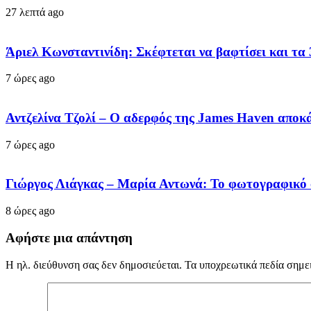
27 λεπτά ago
Άριελ Κωνσταντινίδη: Σκέφτεται να βαφτίσει και τα 
7 ώρες ago
Αντζελίνα Τζολί – Ο αδερφός της James Haven αποκά
7 ώρες ago
Γιώργος Λιάγκας – Μαρία Αντωνά: Το φωτογραφικό 
8 ώρες ago
Αφήστε μια απάντηση
Η ηλ. διεύθυνση σας δεν δημοσιεύεται.
Τα υποχρεωτικά πεδία σημε