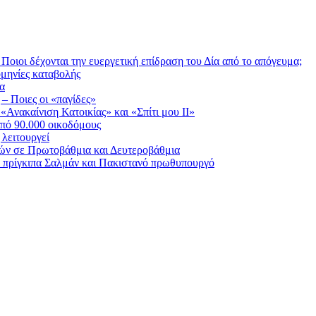
Ποιοι δέχονται την ευεργετική επίδραση του Δία από το απόγευμα;
ομηνίες καταβολής
ία
 – Ποιες οι «παγίδες»
Ανακαίνιση Κατοικίας» και «Σπίτι μου ΙΙ»
πό 90.000 οικοδόμους
λειτουργεί
ικών σε Πρωτοβάθμια και Δευτεροβάθμια
ε πρίγκιπα Σαλμάν και Πακιστανό πρωθυπουργό