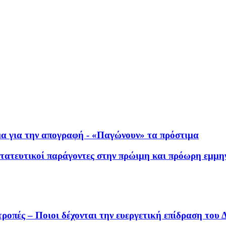
μα για την απογραφή - «Παγώνουν» τα πρόστιμα
στατευτικοί παράγοντες στην πρώιμη και πρόωρη εμμ
ροπές – Ποιοι δέχονται την ευεργετική επίδραση του 