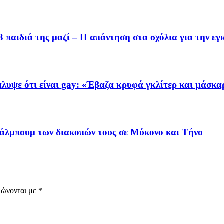
3 παιδιά της μαζί – Η απάντηση στα σχόλια για την ε
λυψε ότι είναι gay: «Έβαζα κρυφά γκλίτερ και μάσκ
άλμπουμ των διακοπών τους σε Μύκονο και Τήνο
ιώνονται με
*