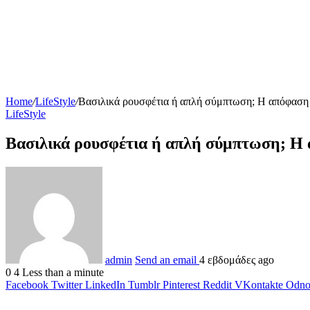
Home
/
LifeStyle
/
Βασιλικά ρουσφέτια ή απλή σύμπτωση; Η απόφαση 
LifeStyle
Βασιλικά ρουσφέτια ή απλή σύμπτωση; Η 
admin
Send an email
4 εβδομάδες ago
0
4
Less than a minute
Facebook
Twitter
LinkedIn
Tumblr
Pinterest
Reddit
VKontakte
Odnok