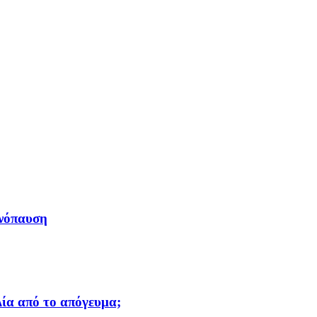
ηνόπαυση
Δία από το απόγευμα;