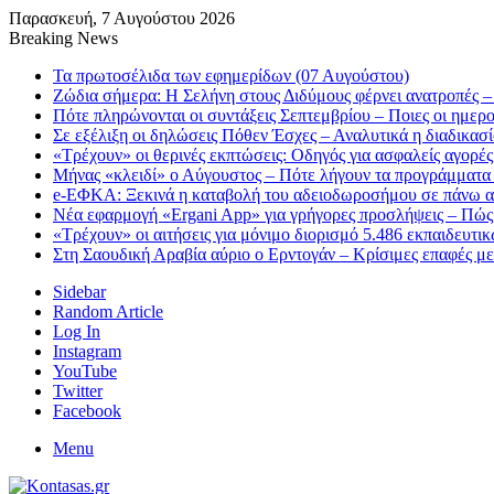
Παρασκευή, 7 Αυγούστου 2026
Breaking News
Τα πρωτοσέλιδα των εφημερίδων (07 Αυγούστου)
Ζώδια σήμερα: Η Σελήνη στους Διδύμους φέρνει ανατροπές – 
Πότε πληρώνονται οι συντάξεις Σεπτεμβρίου – Ποιες οι ημερ
Σε εξέλιξη οι δηλώσεις Πόθεν Έσχες – Αναλυτικά η διαδικασ
«Τρέχουν» οι θερινές εκπτώσεις: Οδηγός για ασφαλείς αγορές
Μήνας «κλειδί» ο Αύγουστος – Πότε λήγουν τα προγράμματα «
e-ΕΦΚΑ: Ξεκινά η καταβολή του αδειοδωροσήμου σε πάνω α
Νέα εφαρμογή «Ergani App» για γρήγορες προσλήψεις – Πώς 
«Τρέχουν» οι αιτήσεις για μόνιμο διορισμό 5.486 εκπαιδευτ
Στη Σαουδική Αραβία αύριο ο Ερντογάν – Κρίσιμες επαφές μ
Sidebar
Random Article
Log In
Instagram
YouTube
Twitter
Facebook
Menu