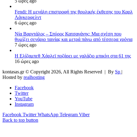
5 ώρες ago
Fendi: Η μεγάλη επιστροφή της θρυλικής έκθεσης του Καρλ
Λάγκερφελντ
6 ώρες ago
Νία Βαρντάλος – Σπύρος Κατσαγάνης: Μια σχέση που
θυμίζει σενάριο ταινίας και μετρά πάνω από τέσσερα χρόνια
7 ώρες ago
Η Ελίζαμπεθ Χάρλεϊ ποζάρει με γαλάζιο μπικίνι στα 61 της
16 ώρες ago
kontasas.gr © Copyright 2026, All Rights Reserved |
By
Sp
|
Hosted by
realhosting
Facebook
Twitter
YouTube
Instagram
Facebook
Twitter
WhatsApp
Telegram
Viber
Back to top button