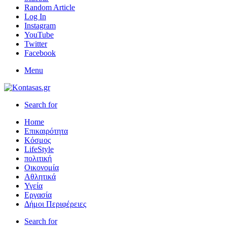
Random Article
Log In
Instagram
YouTube
Twitter
Facebook
Menu
Search for
Home
Επικαιρότητα
Κόσμος
LifeStyle
πολιτική
Οικονομία
Αθλητικά
Υγεία
Εργασία
Δήμοι Περιφέρειες
Search for