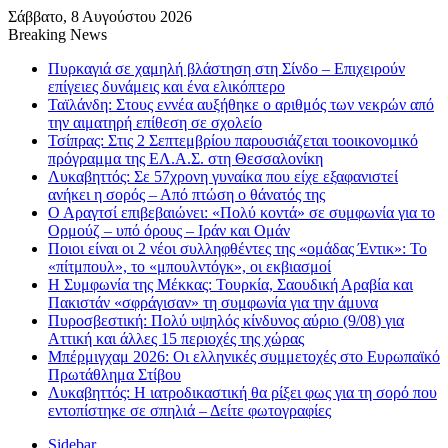
Σάββατο, 8 Αυγούστου 2026
Breaking News
Πυρκαγιά σε χαμηλή βλάστηση στη Σίνδο – Επιχειρούν
επίγειες δυνάμεις και ένα ελικόπτερο
Ταϊλάνδη: Στους εννέα αυξήθηκε ο αριθμός των νεκρών από
την αιματηρή επίθεση σε σχολείο
Τσίπρας: Στις 2 Σεπτεμβρίου παρουσιάζεται τοοικονομικό
πρόγραμμα της ΕΛ.Α.Σ. στη Θεσσαλονίκη
Λυκαβηττός: Σε 57χρονη γυναίκα που είχε εξαφανιστεί
ανήκει η σορός – Από πτώση ο θάνατός της
Ο Αραγτσί επιβεβαιώνει: «Πολύ κοντά» σε συμφωνία για το
Ορμούζ – υπό όρους – Ιράν και Ομάν
Ποιοι είναι οι 2 νέοι συλληφθέντες της «ομάδας Έντικ»: Το
«πίτμπουλ», το «μπουλντόγκ», οι εκβιασμοί
Η Συμφωνία της Μέκκας: Τουρκία, Σαουδική Αραβία και
Πακιστάν «σφράγισαν» τη συμφωνία για την άμυνα
Πυροσβεστική: Πολύ υψηλός κίνδυνος αύριο (9/08) για
Αττική και άλλες 15 περιοχές της χώρας
Μπέρμιγχαμ 2026: Οι ελληνικές συμμετοχές στο Ευρωπαϊκό
Πρωτάθλημα Στίβου
Λυκαβηττός: Η ιατροδικαστική θα ρίξει φως για τη σορό που
εντοπίστηκε σε σπηλιά – Δείτε φωτογραφίες
Sidebar