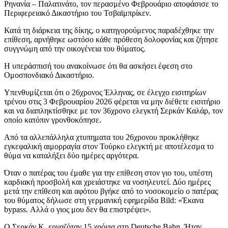
Ρηνανία – Παλατινάτο, τον περασμένο Φεβρουάριο αποφάσισε το
Περιφερειακό Δικαστήριο του Τσβαϊμπρίκεν.
Κατά τη διάρκεια της δίκης, ο κατηγορούμενος παραδέχθηκε την
επίθεση, αρνήθηκε ωστόσο κάθε πρόθεση δολοφονίας και ζήτησε
συγγνώμη από την οικογένεια του θύματος.
Η υπεράσπισή του ανακοίνωσε ότι θα ασκήσει έφεση στο
Ομοσπονδιακό Δικαστήριο.
Υπενθυμίζεται ότι ο 26χρονος Έλληνας, σε έλεγχο εισιτηρίων
τρένου στις 3 Φεβρουαρίου 2026 φέρεται να μην διέθετε εισιτήριο
και να διαπληκτίσθηκε με τον 36χρονο ελεγκτή Σερκάν Καλάρ, τον
οποίο κατόπιν γρονθοκόπησε.
Από τα αλλεπάλληλα χτυπηματα του 26χρονου προκλήθηκε
εγκεφαλική αιμορραγία στον Τούρκο ελεγκτή με αποτέλεσμα το
θύμα να καταλήξει δύο ημέρες αργότερα.
Όταν ο πατέρας του έμαθε για την επίθεση στον γιο του, υπέστη
καρδιακή προσβολή και χρειάστηκε να νοσηλευτεί. Δύο ημέρες
μετά την επίθεση και αφότου βγήκε από το νοσοκομείο ο πατέρας
του θύματος δήλωσε στη γερμανική εφημερίδα Bild: «Έκανα
bypass. Αλλά ο γιος μου δεν θα επιστρέψει».
Ο Σερκάν Κ. εργαζόταν 15 χρόνια στη Deutsche Bahn. Ήταν