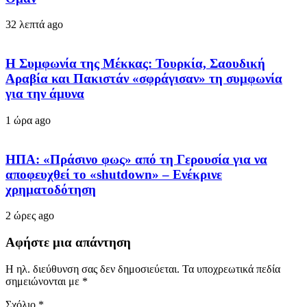
32 λεπτά ago
Η Συμφωνία της Μέκκας: Τουρκία, Σαουδική
Αραβία και Πακιστάν «σφράγισαν» τη συμφωνία
για την άμυνα
1 ώρα ago
ΗΠΑ: «Πράσινο φως» από τη Γερουσία για να
αποφευχθεί το «shutdown» – Ενέκρινε
χρηματοδότηση
2 ώρες ago
Αφήστε μια απάντηση
Η ηλ. διεύθυνση σας δεν δημοσιεύεται.
Τα υποχρεωτικά πεδία
σημειώνονται με
*
Σχόλιο
*