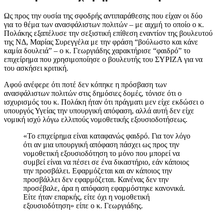
Ως προς την ουσία της σφοδρής αντιπαράθεσης που είχαν οι δύο
για το θέμα των ανασφάλιστων πολιτών – με αιχμή το οποίο ο κ.
Πολάκης εξαπέλυσε την σεξιστική επίθεση εναντίον της βουλευτού
της ΝΔ, Μαρίας Συρεγγέλα με την φράση “βούλωστο και κάνε
καμία δουλειά” – ο κ. Γεωργιάδης χαρακτήρισε “φαιδρό” το
επιχείρημα που χρησιμοποίησε ο βουλευτής του ΣΥΡΙΖΑ για να
του ασκήσει κριτική.
Αφού ανέφερε ότι ποτέ δεν κόπηκε η πρόσβαση των
ανασφάλιστων πολιτών στις δημόσιες δομές, τόνισε ότι ο
ισχυρισμός του κ. Πολάκη ήταν ότι πράγματι μεν είχε εκδώσει ο
υπουργός Υγείας την υπουργική απόφαση, αλλά αυτή δεν είχε
νομική ισχύ λόγω ελλιπούς νομοθετικής εξουσιοδοτήσεως.
«Το επιχείρημα είναι καταφανώς φαιδρό. Για τον λόγο
ότι αν μια υπουργική απόφαση πάσχει ως προς την
νομοθετική εξουσιοδότηση το μόνο που μπορεί να
συμβεί είναι να πέσει σε ένα δικαστήριο, εάν κάποιος
την προσβάλει. Εφαρμόζεται και αν κάποιος την
προσβάλλει δεν εφαρμόζεται. Κανένας δεν την
προσέβαλε, άρα η απόφαση εφαρμόστηκε κανονικά.
Είτε ήταν επαρκής, είτε όχι η νομοθετική
εξουσιοδότηση» είπε ο κ. Γεωργιάδης.