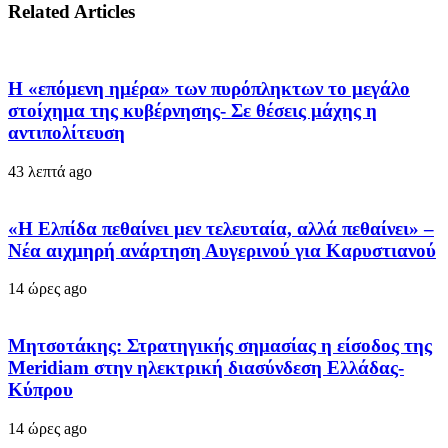
Related Articles
Η «επόμενη ημέρα» των πυρόπληκτων το μεγάλο
στοίχημα της κυβέρνησης- Σε θέσεις μάχης η
αντιπολίτευση
43 λεπτά ago
«Η Ελπίδα πεθαίνει μεν τελευταία, αλλά πεθαίνει» –
Νέα αιχμηρή ανάρτηση Αυγερινού για Καρυστιανού
14 ώρες ago
Μητσοτάκης: Στρατηγικής σημασίας η είσοδος της
Meridiam στην ηλεκτρική διασύνδεση Ελλάδας-
Κύπρου
14 ώρες ago