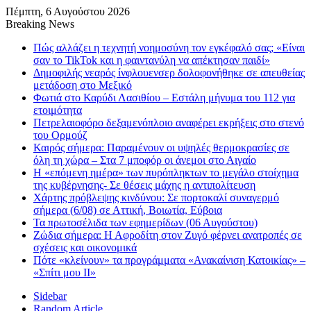
Πέμπτη, 6 Αυγούστου 2026
Breaking News
Πώς αλλάζει η τεχνητή νοημοσύνη τον εγκέφαλό σας; «Είναι
σαν το TikTok και η φαιντανύλη να απέκτησαν παιδί»
Δημοφιλής νεαρός ίνφλουενσερ δολοφονήθηκε σε απευθείας
μετάδοση στο Μεξικό
Φωτιά στο Καρύδι Λασιθίου – Εστάλη μήνυμα του 112 για
ετοιμότητα
Πετρελαιοφόρο δεξαμενόπλοιο αναφέρει εκρήξεις στο στενό
του Ορμούζ
Καιρός σήμερα: Παραμένουν οι υψηλές θερμοκρασίες σε
όλη τη χώρα – Στα 7 μποφόρ οι άνεμοι στο Αιγαίο
Η «επόμενη ημέρα» των πυρόπληκτων το μεγάλο στοίχημα
της κυβέρνησης- Σε θέσεις μάχης η αντιπολίτευση
Χάρτης πρόβλεψης κινδύνου: Σε πορτοκαλί συναγερμό
σήμερα (6/08) σε Αττική, Βοιωτία, Εύβοια
Τα πρωτοσέλιδα των εφημερίδων (06 Αυγούστου)
Ζώδια σήμερα: Η Αφροδίτη στον Ζυγό φέρνει ανατροπές σε
σχέσεις και οικονομικά
Πότε «κλείνουν» τα προγράμματα «Ανακαίνιση Κατοικίας» –
«Σπίτι μου ΙΙ»
Sidebar
Random Article