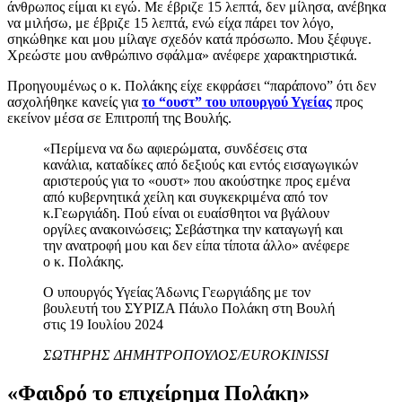
άνθρωπος είμαι κι εγώ. Με έβριζε 15 λεπτά, δεν μίλησα, ανέβηκα
να μιλήσω, με έβριζε 15 λεπτά, ενώ είχα πάρει τον λόγο,
σηκώθηκε και μου μίλαγε σχεδόν κατά πρόσωπο. Μου ξέφυγε.
Χρεώστε μου ανθρώπινο σφάλμα» ανέφερε χαρακτηριστικά.
Προηγουμένως ο κ. Πολάκης είχε εκφράσει “παράπονο” ότι δεν
ασχολήθηκε κανείς για
το “ουστ” του υπουργού Υγείας
προς
εκείνον μέσα σε Επιτροπή της Βουλής.
«Περίμενα να δω αφιερώματα, συνδέσεις στα
κανάλια, καταδίκες από δεξιούς και εντός εισαγωγικών
αριστερούς για το «ουστ» που ακούστηκε προς εμένα
από κυβερνητικά χείλη και συγκεκριμένα από τον
κ.Γεωργιάδη. Πού είναι οι ευαίσθητοι να βγάλουν
οργίλες ανακοινώσεις; Σεβάστηκα την καταγωγή και
την ανατροφή μου και δεν είπα τίποτα άλλο» ανέφερε
ο κ. Πολάκης.
Ο υπουργός Υγείας Άδωνις Γεωργιάδης με τον
βουλευτή του ΣΥΡΙΖΑ Πάυλο Πολάκη στη Βουλή
στις 19 Ιουλίου 2024
ΣΩΤΗΡΗΣ ΔΗΜΗΤΡΟΠΟΥΛΟΣ/EUROKINISSI
«Φαιδρό το επιχείρημα Πολάκη»