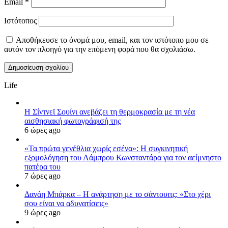
Email
*
Ιστότοπος
Αποθήκευσε το όνομά μου, email, και τον ιστότοπο μου σε
αυτόν τον πλοηγό για την επόμενη φορά που θα σχολιάσω.
Life
Η Σίντνεϊ Σουίνι ανεβάζει τη θερμοκρασία με τη νέα
αισθησιακή φωτογράφισή της
6 ώρες ago
«Τα πρώτα γενέθλια χωρίς εσένα»: Η συγκινητική
εξομολόγηση του Λάμπρου Κωνσταντάρα για τον αείμνηστο
πατέρα του
7 ώρες ago
Δανάη Μπάρκα – Η ανάρτηση με το σάντουιτς: «Στο χέρι
σου είναι να αδυνατίσεις»
9 ώρες ago