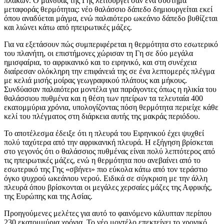
πλακών. Ο μανδύας της Γης λειτουργεί σαν ένα σύστημα
μεταφοράς θερμότητας: νέο θαλάσσιο δάπεδο δημιουργείται εκεί
όπου αναδύεται μάγμα, ενώ παλαιότερο ωκεάνιο δάπεδο βυθίζεται
και λιώνει κάτω από ηπειρωτικές μάζες.
Για να εξετάσουν πώς συμπεριφέρεται η θερμότητα στο εσωτερικό
του πλανήτη, οι επιστήμονες χώρισαν τη Γη σε δύο μεγάλα
ημισφαίρια, το αφρικανικό και το ειρηνικό, και στη συνέχεια
διαίρεσαν ολόκληρη την επιφάνειά της σε ένα λεπτομερές πλέγμα
με κελιά μισής μοίρας γεωγραφικού πλάτους και μήκους.
Συνδύασαν παλαιότερα μοντέλα για παράγοντες όπως η ηλικία του
θαλάσσιου πυθμένα και η θέση των ηπείρων τα τελευταία 400
εκατομμύρια χρόνια, υπολογίζοντας πόση θερμότητα περιείχε κάθε
κελί του πλέγματος στη διάρκεια αυτής της μακράς περιόδου.
Το αποτέλεσμα έδειξε ότι η πλευρά του Ειρηνικού έχει ψυχθεί
πολύ ταχύτερα από την αφρικανική πλευρά. Η εξήγηση βρίσκεται
στο γεγονός ότι ο θαλάσσιος πυθμένας είναι πολύ λεπτότερος από
τις ηπειρωτικές μάζες, ενώ η θερμότητα που ανεβαίνει από το
εσωτερικό της Γης «σβήνει» πιο εύκολα κάτω από τον τεράστιο
όγκο ψυχρού ωκεάνιου νερού. Ειδικά σε σύγκριση με την άλλη
πλευρά όπου βρίσκονται οι μεγάλες χερσαίες μάζες της Αφρικής,
της Ευρώπης και της Ασίας.
Προηγούμενες μελέτες για αυτό το φαινόμενο κάλυπταν περίπου
230 εκατομμύρια χρόνια. Το νέο μοντέλο επεκτείνει το χρονικό