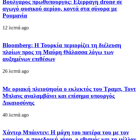
Βούλγαρος πρωθυπουργός: Εξερράγη drone σε
αγωγό φυσικού αερίου, κοντά στα σύνορα με
Ρουμανία
12 λεπτά ago
Bloomberg: Η Τουρκία περιορίζει τη διέλευση
πλοίων προς τη Μαύρη Θάλασσα λόγω των
αυξημένων επιθέσων
26 λεπτά ago
Με οριακή πλειοψηφία ο εκλεκτός του Τραμπ, Τοντ
Μπλανς αναλαμβάνει και επίσημα υπουργός
Δικαιοσύνης
40 λεπτά ago
Χάντερ Μπάιντεν: Η μάχη του πατέρα του με τον
καρκίνο, η προεδρική χάρη, ο εθισμός και το μέλλον