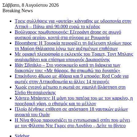
Σάββατο, 8 Αυγούστου 2026
Breaking News
Τρεις συλλήψεις για «φυτεία» κάνναβης με υδροπονία στην
Αττική – Πάνω από 90.000 ευρώ το κέρδος
Βούλγαρος πρωθυπουργός: Εξερράγη drone σε αγωγό
φυσικού αερίου, κοντά στα σύνορα με Ρουμανία
Bloomberg: Η Τουρκία περιορίζει τη διέλευση πλοίων προς
τη Μαύρη Θάλασσα λόγω των αυξημένων επιθέσων
Με οριακή πλειοψηφία ο εκλεκτός του Τραμπ, Τοντ Μπλανς
αναλαμβάνει και επίσημα υπουργός Δικαιοσύνης
Ιβάν Σβιτάιλο – Στο νοσοκομείο κατά τη διάρκεια των
διακοπών του: «Με θάρρος, θα σηκωθώ πιο δυνατός»
Επικίνδυνο 48ωρο με 40άρια και 9 μποφόρ: Red Code για
φωτιές στην Αττικοβοιωτία κι άλλες 14 περιοχές
Χωρίς ενεργό μέτωπο η φωτιά σε χαμηλή βλάστηση στη
Σίνδο Θεσσαλονίκης
Χάντερ Μπάιντεν: Η μάχη του πατέρα του με τον καρκίνο, η
προεδρική χάρη, ο εθισμός και το μέλλον
Πλοίο δέχθηκε επίθεση σε απόσταση 18 ναυτικών μιλίων
ανοικτά του Ομάν
Η Νίνα Φλορ παρουσιάζει το εντυπωσιακό σπίτι που μένει
με τον Φίλιππο Ντε Γκρες στο Λονδίνο – Δείτε το βίντεο
Sidebar