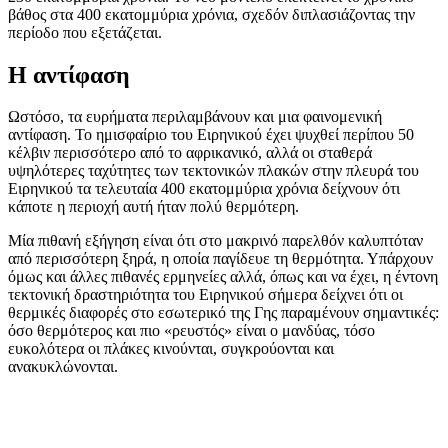
βάθος στα 400 εκατομμύρια χρόνια, σχεδόν διπλασιάζοντας την
περίοδο που εξετάζεται.
Η αντίφαση
Ωστόσο, τα ευρήματα περιλαμβάνουν και μια φαινομενική
αντίφαση. Το ημισφαίριο του Ειρηνικού έχει ψυχθεί περίπου 50
κέλβιν περισσότερο από το αφρικανικό, αλλά οι σταθερά
υψηλότερες ταχύτητες των τεκτονικών πλακών στην πλευρά του
Ειρηνικού τα τελευταία 400 εκατομμύρια χρόνια δείχνουν ότι
κάποτε η περιοχή αυτή ήταν πολύ θερμότερη.
Μία πιθανή εξήγηση είναι ότι στο μακρινό παρελθόν καλυπτόταν
από περισσότερη ξηρά, η οποία παγίδευε τη θερμότητα. Υπάρχουν
όμως και άλλες πιθανές ερμηνείες αλλά, όπως και να έχει, η έντονη
τεκτονική δραστηριότητα του Ειρηνικού σήμερα δείχνει ότι οι
θερμικές διαφορές στο εσωτερικό της Γης παραμένουν σημαντικές:
όσο θερμότερος και πιο «ρευστός» είναι ο μανδύας, τόσο
ευκολότερα οι πλάκες κινούνται, συγκρούονται και
ανακυκλώνονται.