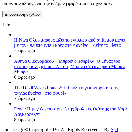
αυτόν τον πλοηγό για την επόμενη φορά που θα σχολιάσω.
Life
Η Νίνα Φλορ παρουσιάζει το εντυπωσιακό σπίτι που μένει
με τον Φίλιππο Ντε Γκρες στο Λονδίνο – Δείτε το βίντεο
2 ώρες ago
Αθηνά Οικονομάκου – Μπρούνο Τσερέλα: Ο μήνας του
μέλιτος συνεχίζεται – Από τη Moorea στα ονειρικά Μπόρα
Μπόρα
6 ώρες ago
The Devil Wears Prada 2: Η θρυλική γκαρνταρόμπα της
ταινίας βγαίνει «στο σφυρί»
7 ώρες ago
Fendi: Η μεγάλη επιστροφή της θρυλικής έκθεσης του Καρλ
Λάγκερφελντ
8 ώρες ago
kontasas.gr © Copyright 2026, All Rights Reserved |
By
Sp
|