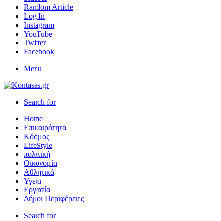
Random Article
Log In
Instagram
YouTube
Twitter
Facebook
Menu
Search for
Home
Επικαιρότητα
Κόσμος
LifeStyle
πολιτική
Οικονομία
Αθλητικά
Υγεία
Εργασία
Δήμοι Περιφέρειες
Search for