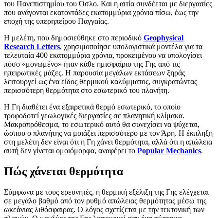
του Πανεπιστημίου του Όσλο. Και η αιτία συνδέεται με διεργασίες
που ανάγονται εκατοντάδες εκατομμύρια χρόνια πίσω, έως την
εποχή της υπερηπείρου Παγγαίας.
Η μελέτη, που δημοσιεύθηκε στο περιοδικό
Geophysical
Research
Letters
, χρησιμοποίησε υπολογιστικά μοντέλα για τα
τελευταία 400 εκατομμύρια χρόνια, προκειμένου να υπολογίσει
πόσο «μονωμένο» ήταν κάθε ημισφαίριο της Γης από τις
ηπειρωτικές μάζες. Η παρουσία μεγάλων εκτάσεων ξηράς
λειτουργεί ως ένα είδος θερμικού καλύμματος, συγκρατώντας
περισσότερη θερμότητα στο εσωτερικό του πλανήτη.
Η Γη διαθέτει ένα εξαιρετικά θερμό εσωτερικό, το οποίο
τροφοδοτεί γεωλογικές διεργασίες σε πλανητική κλίμακα.
Μακροπρόθεσμα, το εσωτερικό αυτό θα συνεχίσει να ψύχεται,
ώσπου ο πλανήτης να μοιάζει περισσότερο με τον Άρη. Η έκπληξη
στη μελέτη δεν είναι ότι η Γη χάνει θερμότητα, αλλά ότι η απώλεια
αυτή δεν γίνεται ομοιόμορφα, αναφέρει το
Popular
Mechanics
.
Πώς χάνεται θερμότητα
Σύμφωνα με τους ερευνητές, η θερμική εξέλιξη της Γης ελέγχεται
σε μεγάλο βαθμό από τον ρυθμό απώλειας θερμότητας μέσω της
ωκεάνιας λιθόσφαιρας. Ο λόγος σχετίζεται με την τεκτονική των