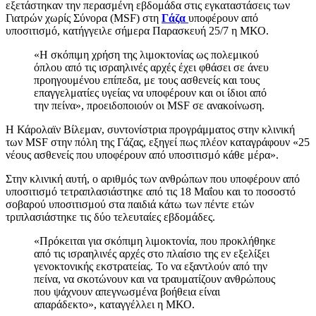
εξετάστηκαν την περασμένη εβδομάδα στις εγκαταστάσεις των
Γιατρών χωρίς Σύνορα (MSF) στη
Γάζα
υποφέρουν από
υποσιτισμό, κατήγγειλε σήμερα Παρασκευή 25/7 η ΜΚΟ.
«Η σκόπιμη χρήση της λιμοκτονίας ως πολεμικού
όπλου από τις ισραηλινές αρχές έχει φθάσει σε άνευ
προηγουμένου επίπεδα, με τους ασθενείς και τους
επαγγελματίες υγείας να υποφέρουν και οι ίδιοι από
την πείνα», προειδοποιούν οι MSF σε ανακοίνωση.
Η Κάρολαϊν Βίλεμαν, συντονίστρια προγράμματος στην κλινική
των MSF στην πόλη της Γάζας, εξηγεί πως πλέον καταγράφουν «25
νέους ασθενείς που υποφέρουν από υποσιτισμό κάθε μέρα».
Στην κλινική αυτή, ο αριθμός των ανθρώπων που υποφέρουν από
υποσιτισμό τετραπλασιάστηκε από τις 18 Μαΐου και το ποσοστό
σοβαρού υποσιτισμού στα παιδιά κάτω των πέντε ετών
τριπλασιάστηκε τις δύο τελευταίες εβδομάδες.
«Πρόκειται για σκόπιμη λιμοκτονία, που προκλήθηκε
από τις ισραηλινές αρχές στο πλαίσιο της εν εξελίξει
γενοκτονικής εκστρατείας. Το να εξαντλούν από την
πείνα, να σκοτώνουν και να τραυματίζουν ανθρώπους
που ψάχνουν απεγνωσμένα βοήθεια είναι
απαράδεκτο», καταγγέλλει η ΜΚΟ.