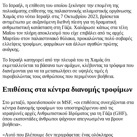
Το Ισραήλ, η επίθεση του οποίου ξεκίνησε την επομένη της
πολυαίματης επίθεσης της παλαιστινικής ισλαμιστικής οργάνωσης
Χαμάς στο νότιο Ισραήλ στις 7 Οκτωβρίου 2023, βρίσκεται
αντιμέτωπο με αυξανόμενη διεθνή πίεση για τη δραματική
ανθρωπιστική κατάσταση στη Γάζα. Χαλάρωσε κάπως στα τέλη
Μαΐου τον πλήρη αποκλεισμό που είχε επιβάλει από τις αρχές
Μαρτίου στον παλαιστινιακό θύλακα, προκαλώντας πολύ σοβαρές
ελλείψεις τροφίμων, φαρμάκων και άλλων αγαθών πρώτης
ανάγκης.
Το Ισραήλ κατηγορεί από την πλευρά του τη Χαμάς ότι
εκμεταλλεύεται τα βάσανα των αμάχων, κλέβοντας τα τρόφιμα που
διανέμονται για να τα μεταπωλήσει σε υψηλές τιμές ή
πυροβολώντας τους ανθρώπους που περιμένουν βοήθεια.
Επιθέσεις στα κέντρα διανομής τροφίμων
Στο μεταξύ, προειδοποιούν οι MSF, «οι επιθέσεις συνεχίζονται στα
κέντρα διανομής τροφίμων του υποστηριζόμενου από τις
ισραηλινές αρχές Ανθρωπιστικού Ιδρύματος για τη Γάζα (GHF),
όπου εκατοντάδες άνθρωποι ψάχνουν απεγνωσμένα να βρουν
βοήθεια».
«Αυτό που βλέπουμε δεν περιγράφεται: ένας ολόκληρος