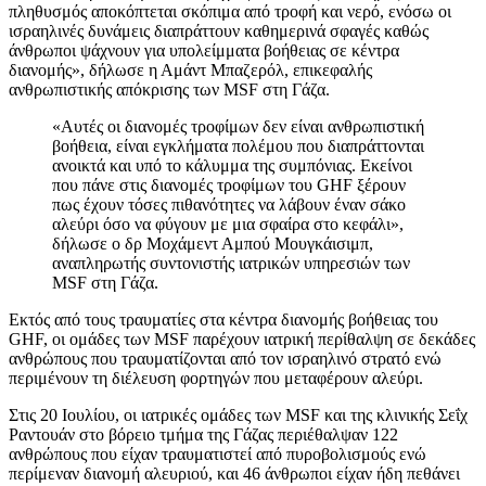
πληθυσμός αποκόπτεται σκόπιμα από τροφή και νερό, ενόσω οι
ισραηλινές δυνάμεις διαπράττουν καθημερινά σφαγές καθώς
άνθρωποι ψάχνουν για υπολείμματα βοήθειας σε κέντρα
διανομής», δήλωσε η Αμάντ Μπαζερόλ, επικεφαλής
ανθρωπιστικής απόκρισης των MSF στη Γάζα.
«Αυτές οι διανομές τροφίμων δεν είναι ανθρωπιστική
βοήθεια, είναι εγκλήματα πολέμου που διαπράττονται
ανοικτά και υπό το κάλυμμα της συμπόνιας. Εκείνοι
που πάνε στις διανομές τροφίμων του GHF ξέρουν
πως έχουν τόσες πιθανότητες να λάβουν έναν σάκο
αλεύρι όσο να φύγουν με μια σφαίρα στο κεφάλι»,
δήλωσε ο δρ Μοχάμεντ Αμπού Μουγκάισιμπ,
αναπληρωτής συντονιστής ιατρικών υπηρεσιών των
MSF στη Γάζα.
Εκτός από τους τραυματίες στα κέντρα διανομής βοήθειας του
GHF, οι ομάδες των MSF παρέχουν ιατρική περίθαλψη σε δεκάδες
ανθρώπους που τραυματίζονται από τον ισραηλινό στρατό ενώ
περιμένουν τη διέλευση φορτηγών που μεταφέρουν αλεύρι.
Στις 20 Ιουλίου, οι ιατρικές ομάδες των MSF και της κλινικής Σεΐχ
Ραντουάν στο βόρειο τμήμα της Γάζας περιέθαλψαν 122
ανθρώπους που είχαν τραυματιστεί από πυροβολισμούς ενώ
περίμεναν διανομή αλευριού, και 46 άνθρωποι είχαν ήδη πεθάνει