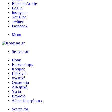
Random Article
Log In
Instagram
YouTube
Twitter
Facebook
Menu
Search for
Home
Επικαιρότητα
Κόσμος
LifeStyle
πολιτική
Οικονομία
Αθλητικά
Υγεία
Εργασία
Δήμοι Περιφέρειες
Search for