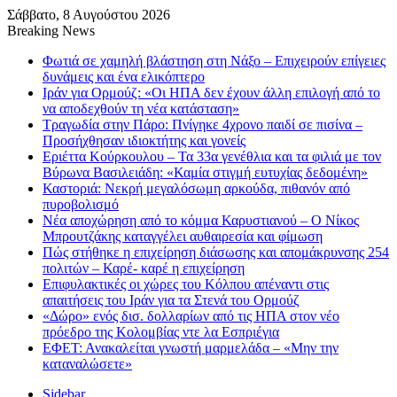
Σάββατο, 8 Αυγούστου 2026
Breaking News
Φωτιά σε χαμηλή βλάστηση στη Νάξο – Επιχειρούν επίγειες
δυνάμεις και ένα ελικόπτερο
Ιράν για Ορμούζ: «Οι ΗΠΑ δεν έχουν άλλη επιλογή από το
να αποδεχθούν τη νέα κατάσταση»
Τραγωδία στην Πάρο: Πνίγηκε 4χρονο παιδί σε πισίνα –
Προσήχθησαν ιδιοκτήτης και γονείς
Εριέττα Κούρκουλου – Τα 33α γενέθλια και τα φιλιά με τον
Βύρωνα Βασιλειάδη: «Καμία στιγμή ευτυχίας δεδομένη»
Καστοριά: Νεκρή μεγαλόσωμη αρκούδα, πιθανόν από
πυροβολισμό
Νέα αποχώρηση από το κόμμα Καρυστιανού – Ο Νίκος
Μπρουτζάκης καταγγέλει αυθαιρεσία και φίμωση
Πώς στήθηκε η επιχείρηση διάσωσης και απομάκρυνσης 254
πολιτών – Καρέ- καρέ η επιχείρηση
Επιφυλακτικές οι χώρες του Κόλπου απέναντι στις
απαιτήσεις του Ιράν για τα Στενά του Ορμούζ
«Δώρο» ενός δισ. δολλαρίων από τις ΗΠΑ στον νέο
πρόεδρο της Κολομβίας ντε λα Εσπριέγια
ΕΦΕΤ: Ανακαλείται γνωστή μαρμελάδα – «Μην την
καταναλώσετε»
Sidebar