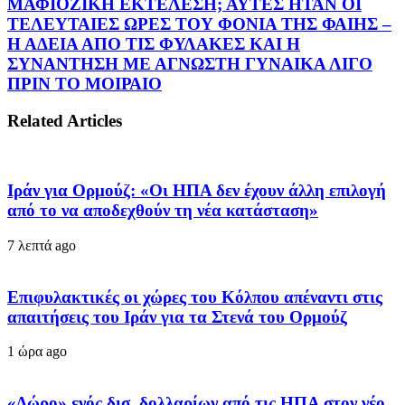
ΜΑΦΙΟΖΙΚΗ ΕΚΤΕΛΕΣΗ; ΑΥΤΕΣ ΗΤΑΝ ΟΙ
ΤΕΛΕΥΤΑΙΕΣ ΩΡΕΣ ΤΟΥ ΦΟΝΙΑ ΤΗΣ ΦΑΙΗΣ –
Η ΑΔΕΙΑ ΑΠΟ ΤΙΣ ΦΥΛΑΚΕΣ ΚΑΙ Η
ΣΥΝΑΝΤΗΣΗ ΜΕ ΑΓΝΩΣΤΗ ΓΥΝΑΙΚΑ ΛΙΓΟ
ΠΡΙΝ ΤΟ ΜΟΙΡΑΙΟ
Related Articles
Ιράν για Ορμούζ: «Οι ΗΠΑ δεν έχουν άλλη επιλογή
από το να αποδεχθούν τη νέα κατάσταση»
7 λεπτά ago
Επιφυλακτικές οι χώρες του Κόλπου απέναντι στις
απαιτήσεις του Ιράν για τα Στενά του Ορμούζ
1 ώρα ago
«Δώρο» ενός δισ. δολλαρίων από τις ΗΠΑ στον νέο