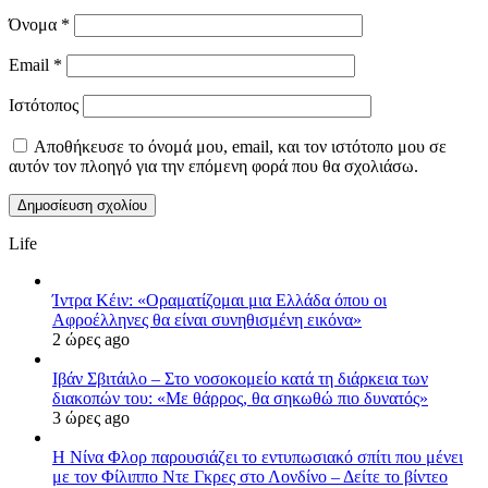
Όνομα
*
Email
*
Ιστότοπος
Αποθήκευσε το όνομά μου, email, και τον ιστότοπο μου σε
αυτόν τον πλοηγό για την επόμενη φορά που θα σχολιάσω.
Life
Ίντρα Κέιν: «Οραματίζομαι μια Ελλάδα όπου οι
Αφροέλληνες θα είναι συνηθισμένη εικόνα»
2 ώρες ago
Ιβάν Σβιτάιλο – Στο νοσοκομείο κατά τη διάρκεια των
διακοπών του: «Με θάρρος, θα σηκωθώ πιο δυνατός»
3 ώρες ago
Η Νίνα Φλορ παρουσιάζει το εντυπωσιακό σπίτι που μένει
με τον Φίλιππο Ντε Γκρες στο Λονδίνο – Δείτε το βίντεο