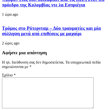
πρόεδρο της Κολομβίας ντε λα Εσπριέγια
1 ώρα ago
Tρόμος στο Ρότερνταμ – Δύο τραυματίες και μία
σύλληψη μετά από επιθέσεις με μαχαίρι
2 ώρες ago
Αφήστε μια απάντηση
Η ηλ. διεύθυνση σας δεν δημοσιεύεται.
Τα υποχρεωτικά πεδία
σημειώνονται με
*
Σχόλιο
*