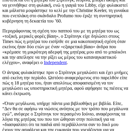
να γεννήθηκε στη φυλακή, ενώ η γιαγιά του Libby, είχε φυλακιστεί
και μάλιστα μοιράστηκε το κελί με την Christine Keeler, τη γυναίκα
που ενεπλάκη στο σκάνδαλο Profumo που έριξε τη συντηρητική
κυβέρνηση τη δεκαετία του ’60.
Περιγράφοντας τη σχέση του παππού του με τη μητέρα του ως
«τοξική, μερικές φορές βίαιη», ο Στρίτινγκ είχε δηλώσει στους
Times πώς η μητέρα του εισήλθε σε μια κακοποιητική σχέση όταν
εκείνος ήταν δύο ετών με έναν «εξαιρετικά βίαιο» άνδρα που
«κρέμασε τη μικρότερη αδερφή της μητέρας μου από το μπαλκόνι
και την απείλησε να την ρίξει ως μέρος του καταναγκαστικού
ελέγχου», αναφέρει ο
Independent
.
Ο άντρας φυλακίστηκε πριν ο Στρίτινγκ μεγαλώσει και έχει μνήμες
από εκείνη την περίοδο. Ωστόσο αναφερόμενος στο παρελθόν είπε
πώς η 18 μητέρα του, ήταν απολύτως αποφασισμένη να τον
μεγαλώσει ως υποστηρικτική μητέρα, αφού αψήφησε τις πιέσεις να
κάνει έκτρωση.
«Όταν μεγάλωνα, υπήρχε πάντα μια βιβλιοθήκη με βιβλία. Είπε,
“Δεν θα σε αφήσω να νιώσεις ανόητος με τον τρόπο που μεγάλωνα
εγώ”, ανέφερε ο Στρίτινγκ τον περασμένο Ιούνιο, αναφέροντας τα
λόγια της μητέρας του που τον ώθησαν στην πολιτική για να
«διασφαλίσει ότι τα παιδιά από περιβάλλοντα σαν το δικό μου
έχουν την ασφάλεια και την ευκαιρία που χρειάζονται για να