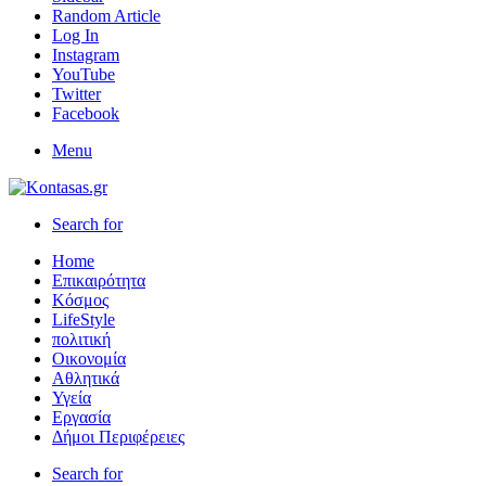
Random Article
Log In
Instagram
YouTube
Twitter
Facebook
Menu
Search for
Home
Επικαιρότητα
Κόσμος
LifeStyle
πολιτική
Οικονομία
Αθλητικά
Υγεία
Εργασία
Δήμοι Περιφέρειες
Search for