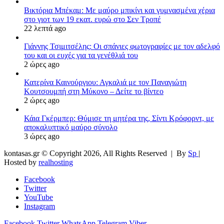
Βικτόρια Μπέκαμ: Με μαύρο μπικίνι και γυμνασμένα χέρια
στο γιοτ των 19 εκατ. ευρώ στο Σεν Τροπέ
22 λεπτά ago
Γιάννης Τσιμιτσέλης: Οι σπάνιες φωτογραφίες με τον αδελφό
του και οι ευχές για τα γενέθλιά του
2 ώρες ago
Κατερίνα Καινούργιου: Αγκαλιά με τον Παναγιώτη
Κουτσουμπή στη Μύκονο – Δείτε το βίντεο
2 ώρες ago
Κάια Γκέρμπερ: Θύμισε τη μητέρα της, Σίντι Κρόφορντ, με
αποκαλυπτικό μαύρο σύνολο
3 ώρες ago
kontasas.gr © Copyright 2026, All Rights Reserved |
By
Sp
|
Hosted by
realhosting
Facebook
Twitter
YouTube
Instagram
Facebook
Twitter
WhatsApp
Telegram
Viber