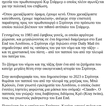
ηγεσία του πρωθυπουργού Κιρ Στάρμερ ο οποίος πλέον αγωνίζεται
για την πολιτική του επιβίωση.
«Όπου χρειαζόμαστε όραμα, έχουμε κενό. Όπου χρειαζόμαστε
κατεύθυνση, έχουμε παρέκκλιση», ανέφερε στην επιστολή
παραίτησης προς τον πρωθυπουργό ο Στρίτινγκ στο πρόσωπο του
οποίου πολλοί βλέπουν τον πιθανό αντίπαλο του Στάρμερ.
Γεννημένος το 1983 από έφηβους γονείς, οι οποίοι αργότερα
χώρισαν, και μεγαλώνοντας σε ένα δημοτικό διαμέρισμα στο East
End του Λονδίνου, ο Στρίτινγκ είχε δηλώσει στην Daily Mail ότι
σημαδεύτηκε από τις «απόψεις του για τον νόμο και την τάξη» –
και τη χριστιανική του πίστη – από τον παππού του από την πλευρά
του πατέρα του.
Το ζήτημα του νόμου και της τάξης ήταν ένα από τα ζητήματα που
κατείχε μεγάλη θέση στην οικογενειακή ιστορία του Στρίτινγκ.
Στην αυτοβιογραφία του, που δημοσιεύτηκε το 2023 ο Στρίτινγκ
θυμάται τον παππού του από την πλευρά της μητέρας του, Μπιλ
Κρόουλι, έναν γνωστό εγκληματία του Λονδίνου, ο οποίος έκανε
ένοπλες ληστείες φορώντας μια μάσκα που ονόμαζε «Claude». Ο
παππούς του γνώριζε τους διαβόητους διδύμους Κρέι (Kray twins),
τους πιο γνωστούς γκάνγκστερ του East End.
Πιστεύεται ότι η μητέρα του Στρίτινγκ, Κορίνα, μπορεί ακόμη και