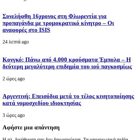
Συνελήφθη 16χρονος στη Φλωρεντία για
προπαγάνδα με τρομοκρατικό κίνητρο – Οι
αναφορές στο ISIS
24 λεπτά ago
Κονγκό: Πάνω από 4.000 κρούσματα Έμπολα – Η
δεύτερη μεγαλύτερη επιδημία του ιού παγκοσμίως
2 ώρες ago
Αργεντινή: Επεισόδια μετά το τέλος κινητοποίησης
κατά νομοσχεδίου ιδιοκτησίας
3 ώρες ago
Αφήστε μια απάντηση
Η ηλ. διεύθυνση σας δεν δημοσιεύεται.
Τα υποχρεωτικά πεδία