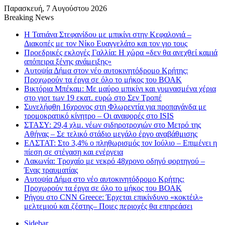
Παρασκευή, 7 Αυγούστου 2026
Breaking News
Η Τατιάνα Στεφανίδου με μπικίνι στην Κεφαλονιά –
Διακοπές με τον Νίκο Ευαγγελάτο και τον γιο τους
Προεδρικές εκλογές Γαλλία: Η χώρα «δεν θα ανεχθεί καμιά
απόπειρα ξένης ανάμειξης»
Αυτοψία Δήμα στον νέο αυτοκινητόδρομο Κρήτης:
Προχωρούν τα έργα σε όλο το μήκος του ΒΟΑΚ
Βικτόρια Μπέκαμ: Με μαύρο μπικίνι και γυμνασμένα χέρια
στο γιοτ των 19 εκατ. ευρώ στο Σεν Τροπέ
Συνελήφθη 16χρονος στη Φλωρεντία για προπαγάνδα με
τρομοκρατικό κίνητρο – Οι αναφορές στο ISIS
ΣΤΑΣΥ: 29,4 χλμ. νέων σιδηροτροχιών στο Μετρό της
Αθήνας – Σε τελικό στάδιο μεγάλο έργο αναβάθμισης
ΕΛΣΤΑΤ: Στο 3,4% ο πληθωρισμός τον Ιούλιο – Επιμένει η
πίεση σε στέγαση και ενέργεια
Λακωνία: Τροχαίο με νεκρό 48χρονο οδηγό φορτηγού –
Ένας τραυματίας
Αυτοψία Δήμα στο νέο αυτοκινητόδρομο Κρήτης:
Προχωρούν τα έργα σε όλο το μήκος του ΒΟΑΚ
Ρήγου στο CNN Greece: Έρχεται επικίνδυνο «κοκτέιλ»
μελτεμιού και ζέστης– Ποιες περιοχές θα επηρεάσει
Sidebar