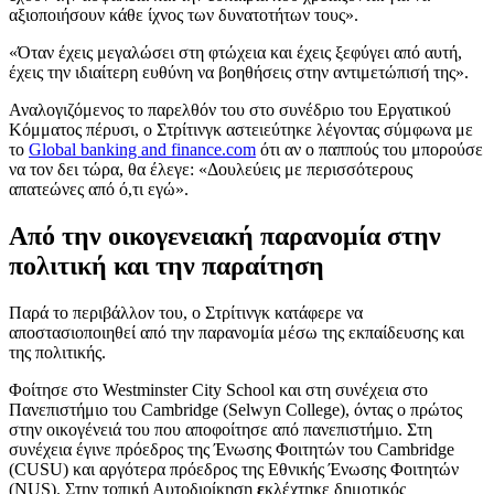
αξιοποιήσουν κάθε ίχνος των δυνατοτήτων τους».
«Όταν έχεις μεγαλώσει στη φτώχεια και έχεις ξεφύγει από αυτή,
έχεις την ιδιαίτερη ευθύνη να βοηθήσεις στην αντιμετώπισή της».
Αναλογιζόμενος το παρελθόν του στο συνέδριο του Εργατικού
Κόμματος πέρυσι, ο Στρίτινγκ αστειεύτηκε λέγοντας σύμφωνα με
το
Global banking and finance.com
ότι αν ο παππούς του μπορούσε
να τον δει τώρα, θα έλεγε: «Δουλεύεις με περισσότερους
απατεώνες από ό,τι εγώ».
Από την οικογενειακή παρανομία στην
πολιτική και την παραίτηση
Παρά το περιβάλλον του, ο Στρίτινγκ κατάφερε να
αποστασιοποιηθεί από την παρανομία μέσω της εκπαίδευσης και
της πολιτικής.
Φοίτησε στο Westminster City School και στη συνέχεια στο
Πανεπιστήμιο του Cambridge (Selwyn College), όντας ο πρώτος
στην οικογένειά του που αποφοίτησε από πανεπιστήμιο. Στη
συνέχεια έγινε πρόεδρος της Ένωσης Φοιτητών του Cambridge
(CUSU) και αργότερα πρόεδρος της Εθνικής Ένωσης Φοιτητών
(NUS). Στην τοπική Αυτοδιοίκηση
ε
κλέχτηκε δημοτικός