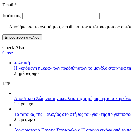
Email
*
Ιστότοπος
Αποθήκευσε το όνομά μου, email, και τον ιστότοπο μου σε αυτό
Check Also
Close
πολιτική
Η «επόμενη ημέρα» των πυρόπληκτων το μεγάλο στοίχημα της
2 ημέρες ago
Life
Αποστολία Ζώη για την απώλεια της μητέρας της από καρκίνο:
1 ώρα ago
Το τατουάζ της Παναγίας στο στήθος του γιου της πριγκίπισσ
2 ώρες ago
Αγνώριστος ο Γιάννης Στάνκογλου: Η σπάνια εικόνα από το π