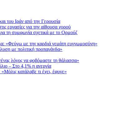
και του Ιράν από την Γερουσία
τις εργασίες για την αίθουσα χορού
για τη συμφωνία σχετικά με το Ορμούζ
δα: «Φεύγω με την καρδιά γεμάτη ευγνωμοσύνη»
λυση με πολιτική προπαγάνδα»
νένας λόγος να φοβόμαστε τη θάλασσα»
λιο – Στο 4,1% η ανεργία
 «Μόλις κατάλαβε τι έχει, έφυγε»