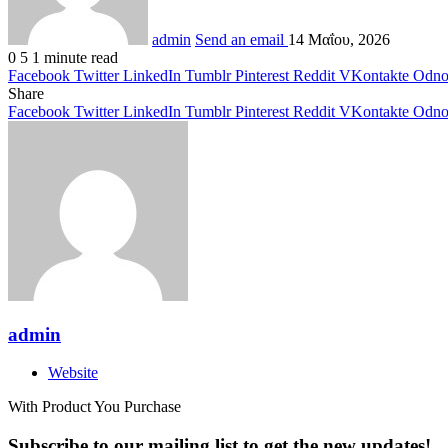
admin
Send an email
14 Μαΐου, 2026
0
5
1 minute read
Facebook
Twitter
LinkedIn
Tumblr
Pinterest
Reddit
VKontakte
Odnok
Share
Facebook
Twitter
LinkedIn
Tumblr
Pinterest
Reddit
VKontakte
Odnok
admin
Website
With Product You Purchase
Subscribe to our mailing list to get the new updates!