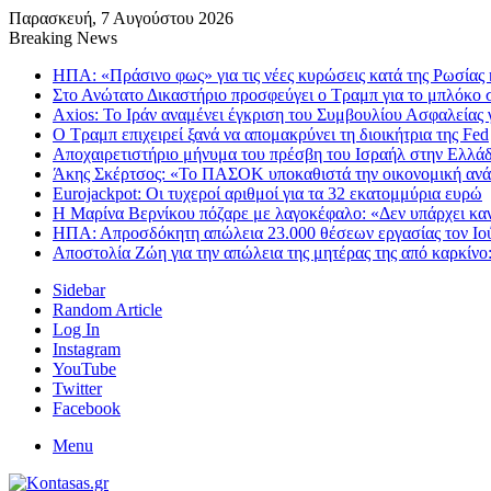
Παρασκευή, 7 Αυγούστου 2026
Breaking News
ΗΠΑ: «Πράσινο φως» για τις νέες κυρώσεις κατά της Ρωσίας 
Στο Ανώτατο Δικαστήριο προσφεύγει ο Τραμπ για το μπλόκο σ
Axios: Το Ιράν αναμένει έγκριση του Συμβουλίου Ασφαλείας 
Ο Τραμπ επιχειρεί ξανά να απομακρύνει τη διοικήτρια της Fed
Αποχαιρετιστήριο μήνυμα του πρέσβη του Ισραήλ στην Ελλά
Άκης Σκέρτσος: «Το ΠΑΣΟΚ υποκαθιστά την οικονομική ανά
Eurojackpot: Οι τυχεροί αριθμοί για τα 32 εκατoμμύρια ευρώ
Η Μαρίνα Βερνίκου πόζαρε με λαγοκέφαλο: «Δεν υπάρχει κα
ΗΠΑ: Απροσδόκητη απώλεια 23.000 θέσεων εργασίας τον Ιού
Αποστολία Ζώη για την απώλεια της μητέρας της από καρκίνο:
Sidebar
Random Article
Log In
Instagram
YouTube
Twitter
Facebook
Menu