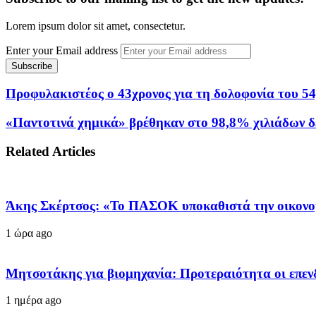
Lorem ipsum dolor sit amet, consectetur.
Enter your Email address
Προφυλακιστέος ο 43χρονος για τη δολοφονία του 5
«Παντοτινά χημικά» βρέθηκαν στο 98,8% χιλιάδων 
Related Articles
Άκης Σκέρτσος: «Το ΠΑΣΟΚ υποκαθιστά την οικονο
1 ώρα ago
Μητσοτάκης για βιομηχανία: Προτεραιότητα οι επεν
1 ημέρα ago