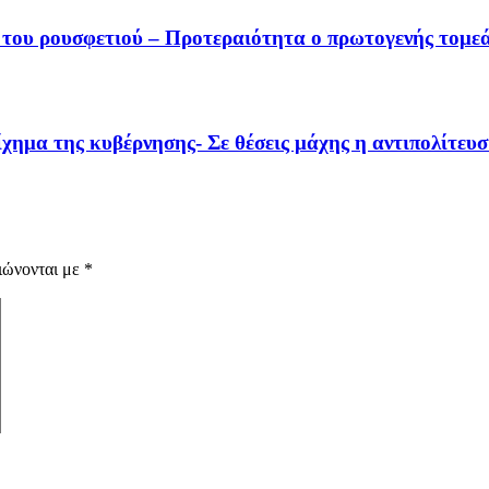
 του ρουσφετιού – Προτεραιότητα ο πρωτογενής τομε
χημα της κυβέρνησης- Σε θέσεις μάχης η αντιπολίτευ
ιώνονται με
*