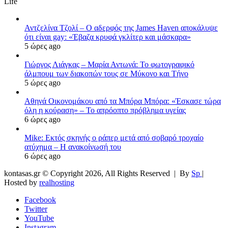
Life
Αντζελίνα Τζολί – Ο αδερφός της James Haven αποκάλυψε
ότι είναι gay: «Έβαζα κρυφά γκλίτερ και μάσκαρα»
5 ώρες ago
Γιώργος Λιάγκας – Μαρία Αντωνά: Το φωτογραφικό
άλμπουμ των διακοπών τους σε Μύκονο και Τήνο
5 ώρες ago
Αθηνά Οικονομάκου από τα Μπόρα Μπόρα: «Έσκασε τώρα
όλη η κούραση» – Το απρόοπτο πρόβλημα υγείας
6 ώρες ago
Mike: Εκτός σκηνής ο ράπερ μετά από σοβαρό τροχαίο
ατύχημα – Η ανακοίνωσή του
6 ώρες ago
kontasas.gr © Copyright 2026, All Rights Reserved |
By
Sp
|
Hosted by
realhosting
Facebook
Twitter
YouTube
Instagram