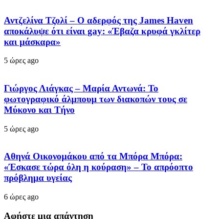
Αντζελίνα Τζολί – Ο αδερφός της James Haven
αποκάλυψε ότι είναι gay: «Έβαζα κρυφά γκλίτερ
και μάσκαρα»
5 ώρες ago
Γιώργος Λιάγκας – Μαρία Αντωνά: Το
φωτογραφικό άλμπουμ των διακοπών τους σε
Μύκονο και Τήνο
5 ώρες ago
Αθηνά Οικονομάκου από τα Μπόρα Μπόρα:
«Έσκασε τώρα όλη η κούραση» – Το απρόοπτο
πρόβλημα υγείας
6 ώρες ago
Αφήστε μια απάντηση