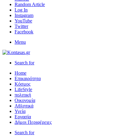
Random Article
Log In
Instagram
YouTube
Twitter
Facebook
Menu
Search for
Home
Επικαιρότητα
Κόσμος
LifeStyle
πολιτική
Οικονομία
Αθλητικά
Υγεία
Εργασία
Δήμοι Περιφέρειες
Search for