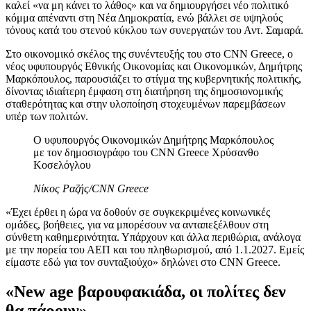
καλεί «να μη κάνει το λάθος» και να δημιουργήσει νέο πολιτικό
κόμμα απέναντι στη Νέα Δημοκρατία, ενώ βάλλει σε υψηλούς
τόνους κατά του στενού κύκλου των συνεργατών του Αντ. Σαμαρά.
Στο οικονομικό σκέλος της συνέντευξής του στο CNN Greece, ο
νέος υφυπουργός Εθνικής Οικονομίας και Οικονομικών, Δημήτρης
Μαρκόπουλος, παρουσιάζει το στίγμα της κυβερνητικής πολιτικής,
δίνοντας ιδιαίτερη έμφαση στη διατήρηση της δημοσιονομικής
σταθερότητας και στην υλοποίηση στοχευμένων παρεμβάσεων
υπέρ των πολιτών.
Ο υφυπουργός Οικονομικών Δημήτρης Μαρκόπουλος
με τον δημοσιογράφο του CNN Greece Χρύσανθο
Κοσελόγλου
Νίκος Ραζής/CNN Greece
«Έχει έρθει η ώρα να δοθούν σε συγκεκριμένες κοινωνικές
ομάδες, βοήθειες, για να μπορέσουν να ανταπεξέλθουν στη
σύνθετη καθημερινότητα. Υπάρχουν και άλλα περιθώρια, ανάλογα
με την πορεία του ΑΕΠ και του πληθωρισμού, από 1.1.2027. Εμείς
είμαστε εδώ για τον συνταξιούχο» δηλώνει στο CNN Greece.
«Νew age βαρουφακιάδα, οι πολίτες δεν
θα πάρουν»