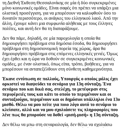
τη Διεθνή Έκθεση Θεσσαλονίκης σε μία ή δύο συγκεκριμένες
μόνο κοινωνικές ομάδες. Είναι σαφές ότι πρέπει να υπάρξει μια
ολιστική προσέγγιση, για να μπορέσουν να καλυφθούν όσο το
δυνατόν περισσότερο, οι ανάγκες του ελληνικού λαού. Από την
άλλη, έχουμε κάνει μια συμφωνία αλήθειας με τους έλληνες
πολίτες, και αυτή δεν θα τη διαταράξουμε.
Δεν θα πάμε, δηλαδή, σε μία παροχολογία η οποία θα
δημιουργήσει πρόβλημα στα δημόσια έσοδα, θα δημιουργήσει
πρόβλημα στη δημοσιονομική πορεία της χώρας, άρα θα
δημιουργήσει πρόβλημα στις επόμενες ελληνικές γενιές. Όμως
έχει έρθει και η ώρα να δοθούν σε συγκεκριμένες κοινωνικές
ομάδες, με έναν ολιστικό, όπως είπα, τρόπο, βοήθειες, για να
μπορέσουν να ανταπεξέλθουν στη σύνθετη καθημερινότητα.
Έκανε εντύπωση σε πολλούς, Υπουργός ο οποίος μόλις έχει
ορκιστεί να διαψεύδει τα σενάρια για 13η σύνταξη. Ένα
σενάριο που και δικά σας, στελέχη, το μετέφεραν στις
περιφέρειές τους και κάτι το οποίο το περιμένουν και οι
συνταξιούχοι, περιμένουν και οι δημόσιοι υπάλληλοι ένα 13ο
μισθό. Θέλω να μου πείτε για ποιο λόγο αυτό το σενάριο το
κλείσατε, αλλά και να μου σχολιάσετε τις πληροφορίες που
λένε πως θα μπορούσε να δοθεί «μισή-μισή» η 13η σύνταξη.
Δεν θέλω να μπω στη σεναριολογία, δεν θέλω να σχολιάσω