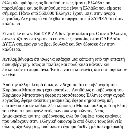
άλλη πλευρά όμως ας θυμηθούμε πώς ήταν η Ελλάδα που
παραλάβαμε και ας θυμηθούμε πώς είναι η Ελλάδα που είμαστε
σήμερα. Πάνω από 560.000 Έλληνες έχουν μπει στην αγορά
εργασίας. Δεν μπορώ να δεχθώ το αφήγημα επί ΣΥΡΙΖΑ ότι ήταν
καλύτερα.
Είναι fake news. Επί ΣΥΡΙΖΑ δεν ήταν καλύτερα. Όταν ο Έλληνας
συνωστιζόταν στα γραφεία ευρέσεως εργασίας στον ΟΑΕΔ τότε,
ΔΥΠΑ σήμερα για να βρει δουλειά και δεν έβρισκε δεν ήταν
καλύτερα.
Αντιλαμβάνομαι ότι ίσως να υπάρχει μια κόπωση από την επταετή
διακυβέρνηση. Ίσως οι πολίτες και πολύ καλά κάνουν και
διεκδικούν το παραπάνω. Έτσι είναι οι κοινωνίες και έτσι οφείλουν
να είναι.
Από την άλλη πλευρά όμως δεν δέχομαι ότι η κυβέρνηση του
Κυριάκου Μητσοτάκη έχει αποτύχει. Αντιθέτως η κυβέρνηση του
Κυριάκου Μητσοτάκη έφερε περισσότερους Έλληνες στην αγορά
εργασίας, έφερε ανάπτυξη διαρκείας, έφερε δημοσιονομική
ευστάθεια και αν κιόλας λέει κάποιος ο Μαρκόπουλος από τη θέση
του είναι ο προπαγανδιστής των οικονομικών της Νέας
Δημοκρατίας και της κυβέρνησης, εγώ θα θυμίσω τους επαίνους
που υπάρχουν στην ελληνική οικονομία από όλους τους διεθνείς
οίκους αξιολόγησης, από όλα τα έγκυρα διεθνή μέσα ενημέρωση