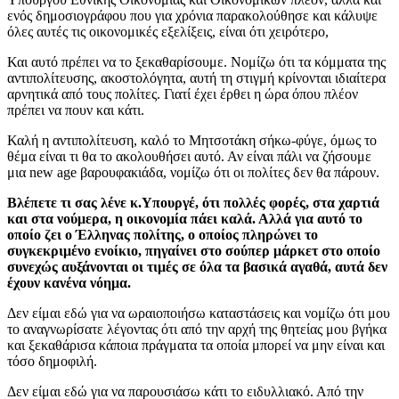
ενός δημοσιογράφου που για χρόνια παρακολούθησε και κάλυψε
όλες αυτές τις οικονομικές εξελίξεις, είναι ότι χειρότερο,
Και αυτό πρέπει να το ξεκαθαρίσουμε. Νομίζω ότι τα κόμματα της
αντιπολίτευσης, ακοστολόγητα, αυτή τη στιγμή κρίνονται ιδιαίτερα
αρνητικά από τους πολίτες. Γιατί έχει έρθει η ώρα όπου πλέον
πρέπει να πουν και κάτι.
Καλή η αντιπολίτευση, καλό το Μητσοτάκη σήκω-φύγε, όμως το
θέμα είναι τι θα το ακολουθήσει αυτό. Αν είναι πάλι να ζήσουμε
μια new age βαρουφακιάδα, νομίζω ότι οι πολίτες δεν θα πάρουν.
Βλέπετε τι σας λένε κ.Υπουργέ, ότι πολλές φορές, στα χαρτιά
και στα νούμερα, η οικονομία πάει καλά. Αλλά για αυτό το
οποίο ζει ο Έλληνας πολίτης, ο οποίος πληρώνει το
συγκεκριμένο ενοίκιο, πηγαίνει στο σούπερ μάρκετ στο οποίο
συνεχώς αυξάνονται οι τιμές σε όλα τα βασικά αγαθά, αυτά δεν
έχουν κανένα νόημα.
Δεν είμαι εδώ για να ωραιοποιήσω καταστάσεις και νομίζω ότι μου
το αναγνωρίσατε λέγοντας ότι από την αρχή της θητείας μου βγήκα
και ξεκαθάρισα κάποια πράγματα τα οποία μπορεί να μην είναι και
τόσο δημοφιλή.
Δεν είμαι εδώ για να παρουσιάσω κάτι το ειδυλλιακό. Από την