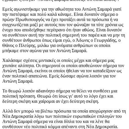
Εμείς αγωνιστήκαμε για την αθωότητα του Αντώνη Σαμαρά γιατί
την πιστέψαμε και πολύ καλά κάναμε. Είναι δυνατόν σήμερα ο
πρώην Πρωθυπουργός να έχει προτάξει αυτά τα πρόσωπα ή να
συγχνωτίζεται μαζί με αυτούς που τον φώναζαν τα τότε χρόνια ως
ένοχο που αποδείχθηκε περίτρανο ότι ήταν αθώος. Είναι δυνατόν
να συνθέτουν αυτή την πολιτική σημερινή του παρέα και να μην τη
συνθέτουν άνθρωποι όπως είμαι εγώ, ο Άδωνις ο Γεωργιάδης, ο
Θάνος ο Πλεύρης, μιλάω για ονόματα ανθρώπων οι οποίοι
μπήκαμε στον αγώνα για τον Αντώνη Σαμαρά.
Χαλάσαμε σχέσεις μιντιακές οι οποίες μέχρι και σήμερα μας
χτυπάνε αλύπητα. Οι σημερινοί οι οποίοι αποθεώνουν σήμερα τον
Αντώνη Σαμαρά, εκείνοι οι οποίοι ήθελαν να τον καταδείξουν ως
έναν πολιτικό απατεώνα. Εμείς δώσαμε αγώνα λοιπόν για τον
Αντώνη Σαμαρά.
Το θεωρώ λοιπόν αδιανόητο σήμερα να θέλει να συνθέσει μια
πολιτική πρόταση. Θεωρώ ότι ίσως γι’ αυτό το λόγο έχει και
δεύτερη σκέψη και χαίρομαι αν έχει δεύτερη σκέψη.
Αλλά δεν μπορώ να βλέπω πρόσωπα τα οποία αποχώρησαν από τη
Νέα Δημοκρατία λόγω των πολιτικών ευρωπαϊκών επιλογών του
Αντώνη Σαμαρά σήμερα να είναι δίπλα του και να λένε θα
συνθέσουν νέο πολιτικό κόμμα απέναντι στη Νέα Δημοκρατία.