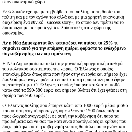
στον οικονομικό χώρο.
Εδώ λοιπόν έχουμε με τη βοήθεια του πολίτη, με τη θυσία του
πολίτη και με τον αγώνα του αλλά και με μια χρηστή οικονομική
διαχείριση ένα εθνικό «success story», το οποίο δεν πρέπει να το
διαταράξουμε με προσεγγίσεις λαϊκιστικές στον χώρο της
οικονομίας.
Αν η Νέα Δημοκρατία δεν καταφέρει να πιάσει το 25% τι
σημαίνει αυτό για την επόμενη ημέρα, φοβάστε το ενδεχόμενο
συγκυβέρνησης των «ηττημένων»;
Η Νέα Δημοκρατία αποτελεί την μοναδική πραγματική σταθερά
του πολιτικού συστήματος της χώρας. Ο Έλληνας ο οποίος
επαναλαμβάνω όπως είπα πριν ήταν στην ανεργία και σήμερα έχει
δουλειά μας αναγνωρίζει ότι είμαστε αυτή η παράταξη που έφερε
τη σταθερότητα. Ο Έλληνας ο οποίος έπαιρνε κατώτατο μισθό
κάτω από τα 590-580 ευρώ και σήμερα βλέπει ότι έχει φτάσει στη
σφαίρα των 950 ευρώ.
Ο Έλληνας πολίτης που έπαιρνε κάτω από 1000 ευρώ μέσω μισθό
και αυτή τη στιγμή προσεγγίζουμε πλέον τα 1500 όπως τάξαμε
προεκλογικά αναγνωρίζει σε αυτή την κυβέρνηση ότι παρά τα
προβλήματα και να σας πω κάτι είναι πρωτόγνωρες οι κρίσεις που
διαχειρίστηκε αυτή η κυβέρνηση να σας θυμίσω που περνάνε και
στον οικονομικό κύκλο, να σας θυμίσω τον Covid, να σας θυμίσω