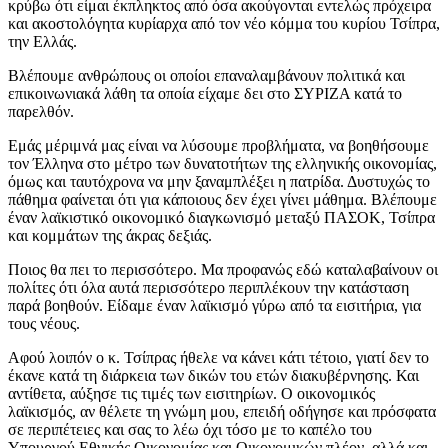
κρύβω ότι είμαι έκπληκτος από όσα ακούγονται εντελώς πρόχειρα
και ακοστολόγητα κυρίαρχα από τον νέο κόμμα του κυρίου Τσίπρα,
την Ελλάς.
Βλέπουμε ανθρώπους οι οποίοι επαναλαμβάνουν πολιτικά και
επικοινωνιακά λάθη τα οποία είχαμε δει στο ΣΥΡΙΖΑ κατά το
παρελθόν.
Εμάς μέριμνά μας είναι να λύσουμε προβλήματα, να βοηθήσουμε
τον Έλληνα στο μέτρο των δυνατοτήτων της ελληνικής οικονομίας,
όμως και ταυτόχρονα να μην ξαναμπλέξει η πατρίδα. Δυστυχώς το
πάθημα φαίνεται ότι για κάποιους δεν έχει γίνει μάθημα. Βλέπουμε
έναν λαϊκιστικό οικονομικό διαγκωνισμό μεταξύ ΠΑΣΟΚ, Τσίπρα
και κομμάτων της άκρας δεξιάς.
Ποιος θα πει το περισσότερο. Μα προφανώς εδώ καταλαβαίνουν οι
πολίτες ότι όλα αυτά περισσότερο περιπλέκουν την κατάσταση
παρά βοηθούν. Είδαμε έναν λαϊκισμό γύρω από τα εισιτήρια, για
τους νέους.
Αφού λοιπόν ο κ. Τσίπρας ήθελε να κάνει κάτι τέτοιο, γιατί δεν το
έκανε κατά τη διάρκεια των δικών του ετών διακυβέρνησης. Και
αντίθετα, αύξησε τις τιμές των εισιτηρίων. Ο οικονομικός
λαϊκισμός, αν θέλετε τη γνώμη μου, επειδή οδήγησε και πρόσφατα
σε περιπέτειες και σας το λέω όχι τόσο με το καπέλο του
Υπουργού Εθνικής Οικονομίας και Οικονομικών πλέον, αλλά και