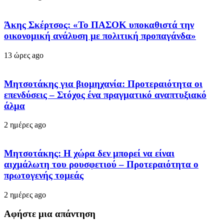
Άκης Σκέρτσος: «Το ΠΑΣΟΚ υποκαθιστά την
οικονομική ανάλυση με πολιτική προπαγάνδα»
13 ώρες ago
Μητσοτάκης για βιομηχανία: Προτεραιότητα οι
επενδύσεις – Στόχος ένα πραγματικό αναπτυξιακό
άλμα
2 ημέρες ago
Μητσοτάκης: Η χώρα δεν μπορεί να είναι
αιχμάλωτη του ρουσφετιού – Προτεραιότητα ο
πρωτογενής τομεάς
2 ημέρες ago
Αφήστε μια απάντηση