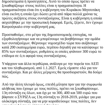
δημοσιεύματα ή προσεγγίσεις. Αυτό το οποίο όμως πρέπει να
ξεκαθαρίζουμε στους πολίτες είναι η πραγματικότητα. Η
πραγματικότητα είναι ότι η κυβέρνηση του Κυριάκου Μητσοτάκη
είναι εκείνη η οποία έχει δώσει μετά από πάρα πολλά χρόνια τις
πρώτες αυξήσεις στους συνταξιούχους. Είναι η κυβέρνηση η οποία
ασχολήθηκε με την προσωπική διαφορά. Εμείς, ξέρετε, δεν έχουμε
Κατρούγκαλο στην κυβέρνησή μας.
Προσπαθούμε, στο μέτρο της δημοσιονομικής επιτυχίας, να
εξορθολογήσουμε και να μπορέσουμε να βοηθήσουμε την ομάδα
των συνταξιούχων. Φέρνουμε νομοσχέδιο τώρα που αυξάνουμε
κατά 200 εκατομμύρια ευρώ, περίπου δηλαδή για να καλύψουμε το
85% των συνταξιούχων, ρυθμίσεις οι οποίες φτάνουν 300 ευρώ το
επίδομα σε ό,τι αφορά τους συνταξιούχους.
Υπάρχουν και άλλα περιθώρια, ανάλογα με την πορεία του ΑΕΠ
και του πληθωρισμού, από 1.1.2027. Εμείς είμαστε εδώ για τον
συνταξιούχο. Και με άλλες μέριμνες θα προσδιοριστούν, θα δούμε
πώς.
Από την άλλη πλευρά όμως, επειδή μίλησα πριν για την συμφωνία
αλήθειας που έχουμε με τους πολίτες, πρέπει να ξεκαθαρίσουμε.
13η σύνταξη εις όλων, και όχι με τα 300, 400 και 500 ευρώ που
βάφτισε ο ΣΥΡΙΖΑ ως 13η σύνταξη το 2018-2019, μιλάμε για μια
ολόκληρη σύνταξη, για να μην κοροϊδεύουμε τους πολίτες, δεν