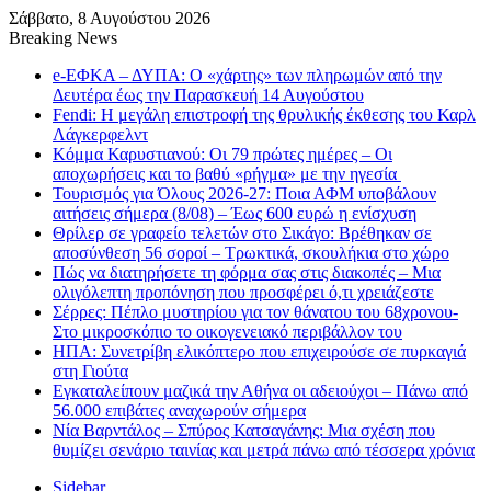
Σάββατο, 8 Αυγούστου 2026
Breaking News
e-ΕΦΚΑ – ΔΥΠΑ: Ο «χάρτης» των πληρωμών από την
Δευτέρα έως την Παρασκευή 14 Αυγούστου
Fendi: Η μεγάλη επιστροφή της θρυλικής έκθεσης του Καρλ
Λάγκερφελντ
Κόμμα Καρυστιανού: Οι 79 πρώτες ημέρες – Οι
αποχωρήσεις και το βαθύ «ρήγμα» με την ηγεσία
Τουρισμός για Όλους 2026-27: Ποια ΑΦΜ υποβάλουν
αιτήσεις σήμερα (8/08) – Έως 600 ευρώ η ενίσχυση
Θρίλερ σε γραφείο τελετών στο Σικάγο: Βρέθηκαν σε
αποσύνθεση 56 σοροί – Τρωκτικά, σκουλήκια στο χώρο
Πώς να διατηρήσετε τη φόρμα σας στις διακοπές – Μια
ολιγόλεπτη προπόνηση που προσφέρει ό,τι χρειάζεστε
Σέρρες: Πέπλο μυστηρίου για τον θάνατου του 68χρονου-
Στο μικροσκόπιο το οικογενειακό περιβάλλον του
ΗΠΑ: Συνετρίβη ελικόπτερο που επιχειρούσε σε πυρκαγιά
στη Γιούτα
Εγκαταλείπουν μαζικά την Αθήνα οι αδειούχοι – Πάνω από
56.000 επιβάτες αναχωρούν σήμερα
Νία Βαρντάλος – Σπύρος Κατσαγάνης: Μια σχέση που
θυμίζει σενάριο ταινίας και μετρά πάνω από τέσσερα χρόνια
Sidebar