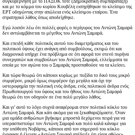
συγκυβέρνηση με το ΠΑΣΟΚ τότε (Δημοκρατική συμπαράταξη)
και με το κόμμα του κυρίου Κουβέλη εισηγήθηκαν το κλείσιμο της
ΕΡΤ οδηγώντας στην απώλεια ενός κλείσιμου εταίρου. Ένα
στρατηγικό λάθος όπως αποδείχθηκε.
Εγώ λοιπόν λέω ότι πολλές φορές ο περίγυρος του Αντώνη Σαμαρά
δεν αντιλαμβάνεται το μέγεθος του Αντώνη Σαμαρά.
Και επειδή κάθε πολιτικός αυτού του διαμετρήματος και του
πολιτικού ύψους έχει ανάγκη από συμβούλους, εκτιμώ ότι και
διαχρονικά υπήρχε ένα πρόβλημα σε ότι αφορά τον στενό πυρήνα
συνεργατών και συμβούλων του Αντώνη Σαμαρά, ελλείμματα τα
οποία με τον αγώνα του ο Σαμαράς προσπαθούσε να τα κλείσει.
Και τώρα θεωρώ ότι κάποιοι κυρίως με πυξίδα το δικό τους μικρό
συμφέρον, μικρό όμως συμφέρον όχι μεγάλο και όχι την
υστεροφημία την πολιτική ενός άνδρα, ενός πολιτικού άνδρα ενός
Πρωθυπουργού του ύφους και του ήθους του Αντώνη Σαμαρά
θεωρώ ότι τον οδηγούν σε ένα πολύ μεγάλο λάθος.
Και γι’ αυτό το λόγο συχνά αναφέρομαι στον πολιτικό κύκλο του
Αντώνη Σαμαρά. Και κάτι ακόμα για να ξεκαθαριζόμαστε. Όταν
μια ομάδα ανθρώπων βγήκαμε μπροστά δεχόμενοι πειρά για να
υπερασπιστούμε τον Αντώνη Σαμαρά και πολύ καλά κάναμε για
την υπόθεση Νοβάρτις, κάποιοι από τον σημερινό του κύκλο
έγραφαν ή έλεγαν «Αντώνη Σαμαρά απέδειξε ότι είσαι αθώος».