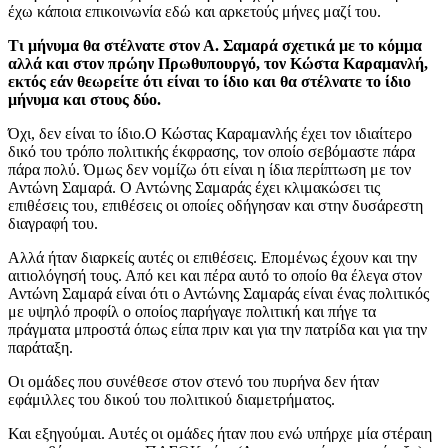
έχω κάποια επικοινωνία εδώ και αρκετούς μήνες μαζί του.
Τι μήνυμα θα στέλνατε στον Α. Σαμαρά σχετικά με το κόμμα
αλλά και στον πρώην Πρωθυπουργό, τον Κώστα Καραμανλή,
εκτός εάν θεωρείτε ότι είναι το ίδιο και θα στέλνατε το ίδιο
μήνυμα και στους δύο.
Όχι, δεν είναι το ίδιο.Ο Κώστας Καραμανλής έχει τον ιδιαίτερο
δικό του τρόπο πολιτικής έκφρασης, τον οποίο σεβόμαστε πάρα
πάρα πολύ. Όμως δεν νομίζω ότι είναι η ίδια περίπτωση με τον
Αντώνη Σαμαρά. Ο Αντώνης Σαμαράς έχει κλιμακώσει τις
επιθέσεις του, επιθέσεις οι οποίες οδήγησαν και στην δυσάρεστη
διαγραφή του.
Αλλά ήταν διαρκείς αυτές οι επιθέσεις. Επομένως έχουν και την
αιτιολόγησή τους. Από κει και πέρα αυτό το οποίο θα έλεγα στον
Αντώνη Σαμαρά είναι ότι ο Αντώνης Σαμαράς είναι ένας πολιτικός
με υψηλό προφίλ ο οποίος παρήγαγε πολιτική και πήγε τα
πράγματα μπροστά όπως είπα πριν και για την πατρίδα και για την
παράταξη.
Οι ομάδες που συνέθεσε στον στενό του πυρήνα δεν ήταν
εφάμιλλες του δικού του πολιτικού διαμετρήματος.
Και εξηγούμαι. Αυτές οι ομάδες ήταν που ενώ υπήρχε μία στέραιη