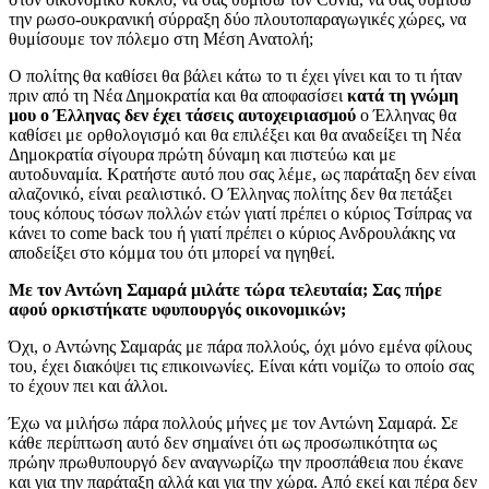
την ρωσο-ουκρανική σύρραξη δύο πλουτοπαραγωγικές χώρες, να
θυμίσουμε τον πόλεμο στη Μέση Ανατολή;
Ο πολίτης θα καθίσει θα βάλει κάτω το τι έχει γίνει και το τι ήταν
πριν από τη Νέα Δημοκρατία και θα αποφασίσει
κατά τη γνώμη
μου ο Έλληνας δεν έχει τάσεις αυτοχειριασμού
ο Έλληνας θα
καθίσει με ορθολογισμό και θα επιλέξει και θα αναδείξει τη Νέα
Δημοκρατία σίγουρα πρώτη δύναμη και πιστεύω και με
αυτοδυναμία. Κρατήστε αυτό που σας λέμε, ως παράταξη δεν είναι
αλαζονικό, είναι ρεαλιστικό. Ο Έλληνας πολίτης δεν θα πετάξει
τους κόπους τόσων πολλών ετών γιατί πρέπει ο κύριος Τσίπρας να
κάνει το come back του ή γιατί πρέπει ο κύριος Ανδρουλάκης να
αποδείξει στο κόμμα του ότι μπορεί να ηγηθεί.
Με τον Αντώνη Σαμαρά μιλάτε τώρα τελευταία;
Σας πήρε
αφού ορκιστήκατε υφυπουργός οικονομικών;
Όχι, ο Αντώνης Σαμαράς με πάρα πολλούς, όχι μόνο εμένα φίλους
του, έχει διακόψει τις επικοινωνίες. Είναι κάτι νομίζω το οποίο σας
το έχουν πει και άλλοι.
Έχω να μιλήσω πάρα πολλούς μήνες με τον Αντώνη Σαμαρά. Σε
κάθε περίπτωση αυτό δεν σημαίνει ότι ως προσωπικότητα ως
πρώην πρωθυπουργό δεν αναγνωρίζω την προσπάθεια που έκανε
και για την παράταξη αλλά και για την χώρα. Από εκεί και πέρα δεν