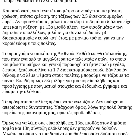
μπορεί να δώσει το ελληνικό δημόσιο.
Και αυτό γιατί, γιατί ένα τέτοιο μέτρο συνεπάγεται μια μόνιμη
χρέωση, ετήσια χρέωση, της τάξεως των 2,5 δισεκατομμυρίων
ευρώ. Αν προσθέσουμε, μάλιστα επειδή στο δημόσιο διάλογο είχε
μπει και η αύξηση, με 13ο μισθό πλέον, των εισοδημάτων των
δημοσίων υπαλλήλων, μιλάμε για συνολική δαπάνη 4
δισεκατομμυρίων ευρώ κατ’ έτος, με μόνιμο τρόπο, για να μην
κοροϊδεύουμε τους πολίτες.
Το προηγούμενο πακέτο της Διεθνούς Εκθέσεως Θεσσαλονίκης,
που ήταν ένα από τα μεγαλύτερα των τελευταίων ετών, το οποίο
και μάλιστα υπήρξε και γενική παραδοχή ότι ήταν πολύ μεγάλο,
έφτασε, ξεπέρασε λίγο τα 1,7 δισεκατομμύρια ευρώ. Εάν λοιπόν
θέλουμε να λέμε ψέματα στους πολίτες, μπορούμε να τάζουμε τα
πάντα. Επειδή όμως εδώ μιλάμε για μια πορεία αλήθειας και
προσέγγισης με πραγματικά στοιχεία και δεδομένα, βγήκαμε και
είπαμε την αλήθεια.
Τα πράγματα οι πολίτες πρέπει να τα γνωρίζουν. Δεν υπάρχουν
απεριόριστες δυνατότητες. Υπάρχουν όμως, λόγω της πολύ θετικής
πορείας της οικονομίας μας, αρκετές προϋποθέσεις.
Όμως για να λέμε σας είπα αλήθειες, 13ος μισθός στον δημόσιο
τομέα και 13η σύνταξη ολόκληρες δεν μπορούν να δοθούν.
Μιλάμε περίπου για μια δαπάνη που θα ξεπεράσει δυόμιση φορές