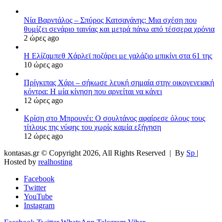
Νία Βαρντάλος – Σπύρος Κατσαγάνης: Μια σχέση που
θυμίζει σενάριο ταινίας και μετρά πάνω από τέσσερα χρόνια
2 ώρες ago
Η Ελίζαμπεθ Χάρλεϊ ποζάρει με γαλάζιο μπικίνι στα 61 της
10 ώρες ago
Πρίγκιπας Χάρι – σήκωσε λευκή σημαία στην οικογενειακή
κόντρα: Η μία κίνηση που αρνείται να κάνει
12 ώρες ago
Κρίση στο Μπρουνέι: Ο σουλτάνος αφαίρεσε όλους τους
τίτλους της νύφης του χωρίς καμία εξήγηση
12 ώρες ago
kontasas.gr © Copyright 2026, All Rights Reserved |
By
Sp
|
Hosted by
realhosting
Facebook
Twitter
YouTube
Instagram