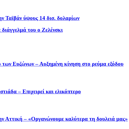
ν Ταϊβάν ύψους 14 δισ. δολαρίων
ε διάγγελμά του ο Ζελένσκι
ο των Ευζώνων – Αυξημένη κίνηση στο ρεύμα εξόδου
τιάδα – Επιχειρεί και ελικόπτερο
την Αττική – «Οργανώνουμε καλύτερα τη δουλειά μας»