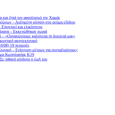
ζα και ζητά τον αφοπλισμό της Χαμάς
Ευζώνων – Αυξημένη κίνηση στο ρεύμα εξόδου
Επιχειρεί και ελικόπτερο
 Τίρανα – Εκκενώθηκαν χωριά
κή – «Οργανώνουμε καλύτερα τη δουλειά μας»
αμυντική αρχιτεκτονική
0/08) 19 περιοχές
ολογική – Ενίσχυση μέτρων για συνταξιούχους»
ημα Κωπηλασίας Κ19
Σε πιθανό κίνδυνο η ζωή του