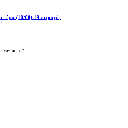
υτέρα (10/08) 19 περιοχές
ιώνονται με
*