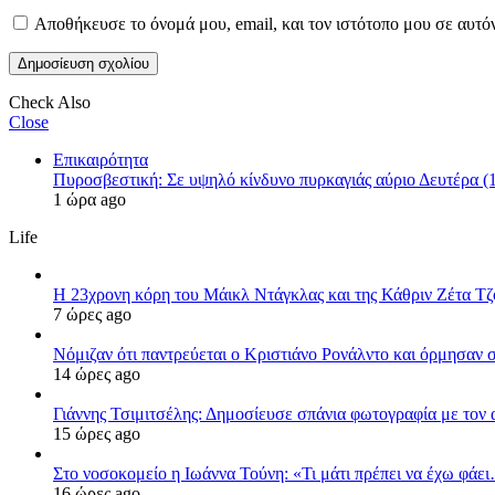
Αποθήκευσε το όνομά μου, email, και τον ιστότοπο μου σε αυτό
Check Also
Close
Επικαιρότητα
Πυροσβεστική: Σε υψηλό κίνδυνο πυρκαγιάς αύριο Δευτέρα (1
1 ώρα ago
Life
Η 23χρονη κόρη τoυ Μάικλ Ντάγκλας και της Κάθριν Ζέτα Τζόο
7 ώρες ago
Νόμιζαν ότι παντρεύεται ο Κριστιάνο Ρονάλντο και όρμησαν
14 ώρες ago
Γιάννης Τσιμιτσέλης: Δημοσίευσε σπάνια φωτογραφία με τον α
15 ώρες ago
Στο νοσοκομείο η Ιωάννα Τούνη: «Τι μάτι πρέπει να έχω φάε
16 ώρες ago