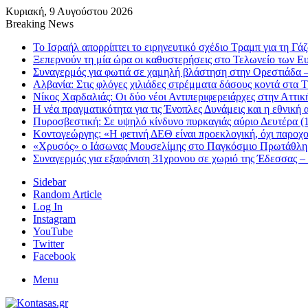
Κυριακή, 9 Αυγούστου 2026
Breaking News
Το Ισραήλ απορρίπτει το ειρηνευτικό σχέδιο Τραμπ για τη Γά
Ξεπερνούν τη μία ώρα οι καθυστερήσεις στο Τελωνείο των 
Συναγερμός για φωτιά σε χαμηλή βλάστηση στην Ορεστιάδα – 
Αλβανία: Στις φλόγες χιλιάδες στρέμματα δάσους κοντά στα
Νίκος Χαρδαλιάς: Οι δύο νέοι Αντιπεριφερειάρχες στην Αττι
Η νέα πραγματικότητα για τις Ένοπλες Δυνάμεις και η εθνική 
Πυροσβεστική: Σε υψηλό κίνδυνο πυρκαγιάς αύριο Δευτέρα (1
Κοντογεώργης: «Η φετινή ΔΕΘ είναι προεκλογική, όχι παροχ
«Χρυσός» ο Ιάσωνας Μουσελίμης στο Παγκόσμιο Πρωτάθλ
Συναγερμός για εξαφάνιση 31χρονου σε χωριό της Έδεσσας – 
Sidebar
Random Article
Log In
Instagram
YouTube
Twitter
Facebook
Menu