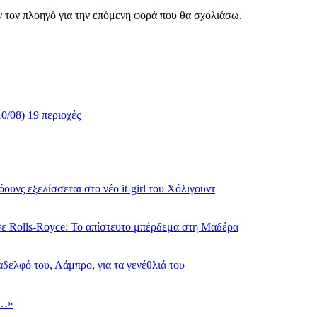
ν τον πλοηγό για την επόμενη φορά που θα σχολιάσω.
0/08) 19 περιοχές
υνς εξελίσσεται στο νέο it-girl του Χόλιγουντ
 σε Rolls-Royce: Το απίστευτο μπέρδεμα στη Μαδέρα
δελφό του, Λάμπρο, για τα γενέθλιά του
ι…»