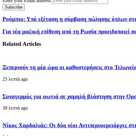
Enter your Email address
Ρούμπιο: Υπό εξέταση η σύμβαση πώλησης όπλων στη
Για νέα μαζική επίθεση από τη Ρωσία προειδοποιεί σ
Related Articles
Ξεπερνούν τη μία ώρα οι καθυστερήσεις στο Τελωνεί
25 λεπτά ago
Συναγερμός για φωτιά σε χαμηλή βλάστηση στην Ορεσ
39 λεπτά ago
Νίκος Χαρδαλιάς: Οι δύο νέοι Αντιπεριφερειάρχες σ