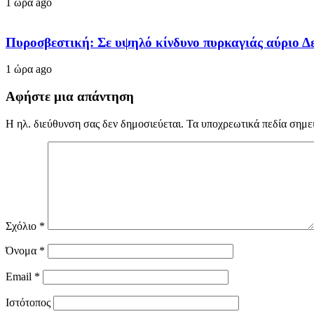
1 ώρα ago
Πυροσβεστική: Σε υψηλό κίνδυνο πυρκαγιάς αύριο Δε
1 ώρα ago
Αφήστε μια απάντηση
Η ηλ. διεύθυνση σας δεν δημοσιεύεται.
Τα υποχρεωτικά πεδία σημε
Σχόλιο
*
Όνομα
*
Email
*
Ιστότοπος