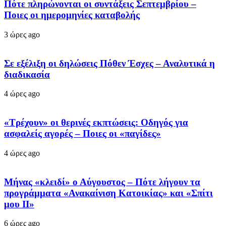
Πότε πληρώνονται οι συντάξεις Σεπτεμβρίου –
Ποιες οι ημερομηνίες καταβολής
3 ώρες ago
Σε εξέλιξη οι δηλώσεις Πόθεν Έσχες – Αναλυτικά η
διαδικασία
4 ώρες ago
«Τρέχουν» οι θερινές εκπτώσεις: Οδηγός για
ασφαλείς αγορές – Ποιες οι «παγίδες»
4 ώρες ago
Μήνας «κλειδί» ο Αύγουστος – Πότε λήγουν τα
προγράμματα «Ανακαίνιση Κατοικίας» και «Σπίτι
μου ΙΙ»
6 ώρες ago