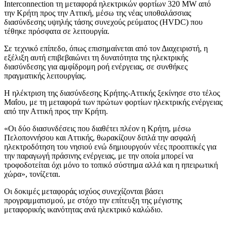
Interconnection τη μεταφορά ηλεκτρικών φορτίων 320 MW από
την Κρήτη προς την Αττική, μέσω της νέας υποθαλάσσιας
διασύνδεσης υψηλής τάσης συνεχούς ρεύματος (HVDC) που
τέθηκε πρόσφατα σε λειτουργία.
Σε τεχνικό επίπεδο, όπως επισημαίνεται από τον Διαχειριστή, η
εξέλιξη αυτή επιβεβαιώνει τη δυνατότητα της ηλεκτρικής
διασύνδεσης για αμφίδρομη ροή ενέργειας, σε συνθήκες
πραγματικής λειτουργίας.
Η ηλέκτριση της διασύνδεσης Κρήτης-Αττικής ξεκίνησε στο τέλος
Μαΐου, με τη μεταφορά των πρώτων φορτίων ηλεκτρικής ενέργειας
από την Αττική προς την Κρήτη.
«Οι δύο διασυνδέσεις που διαθέτει πλέον η Κρήτη, μέσω
Πελοποννήσου και Αττικής, θωρακίζουν διπλά την ασφαλή
ηλεκτροδότηση του νησιού ενώ δημιουργούν νέες προοπτικές για
την παραγωγή πράσινης ενέργειας, με την οποία μπορεί να
τροφοδοτείται όχι μόνο το τοπικό σύστημα αλλά και η ηπειρωτική
χώρα», τονίζεται.
Οι δοκιμές μεταφοράς ισχύος συνεχίζονται βάσει
προγραμματισμού, με στόχο την επίτευξη της μέγιστης
μεταφορικής ικανότητας ανά ηλεκτρικό καλώδιο.