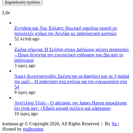
Life
Ζεντάγια και Τομ Χόλαντ: Ιδιωτική γαμήλια γιορτή σε
πολυτελές κτήμα της Αγγλίας με απαγόρευση κινητών
52 λεπτά ago
Ζώδια σήμερα: Η Σελήνη στους Διδύμους φέρνει ανατροπές
– Ποιοι δέχονται την ευεργετική επίδραση του Δία από το
απόγευμα;
3 ώρες ago
Άριελ Κωνσταντινίδη: Σκέφτεται να βαφτίσει και τα 3 παιδιά
της μαζί – Η απάντηση στα σχόλια για την εγκυμοσύνη στα
54
9 ώρες ago
Αντζελίνα Τζολί – Ο αδερφός της James Haven αποκάλυψε
ότι είναι gay: «Έβαζα κρυφά γκλίτερ και μάσκαρα»
10 ώρες ago
kontasas.gr © Copyright 2026, All Rights Reserved |
By
Sp
|
Hosted by
realhosting