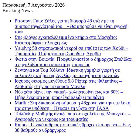
Παρασκευή, 7 Αυγούστου 2026
Breaking News
Ρίτσαρντ Γκιρ: Σάλος για τη διαφορά 48 ετών με τη
συμπρωταγωνίστριά του – «Θα μπορούσε να είναι εγγονή
του»
Στις φλόγες εγκαταλελειμμένο κτήριο στο Μοσχάτο:
Καταστράφηκε ολοσχερώς
Υεμένη: 58 στρατιωτικοί νεκροί σε επιθέσεις των Χούθι –
Τραυματίες 11 άμαχοι στη Σαουδική Αραβία
Φωτιά στην Βοιωτία: Προφυλακιστέοι ο δήμαρχος Στυλίδας,
ο εργολάβος και ο ιδιοκτήτης εταιρείας
Ζεντάγια και Τομ Χόλαντ: Ιδιωτική γαμήλια γιορτή σε
πολυτελές κτήμα της Αγγλίας με απαγόρευση κινητών
Ισχυρός σεισμός μεγέθους 5,8 Ρίχτερ στις Φιλιππίνες –
Αισθητός στην πρωτεύουσα Μανίλα
Νέο χάπι ρίχνει την «κακή» χοληστερίνη έως και 60% –
Πήρε έγκριση και μπορεί να αλλάξει τα πάντα
Marfin: Στη δικαιοσύνη σήμερα η 46χρονη για την εμπλοκή
της στην υπόθεση – Πέρασε τη νύχτα στη ΓΑΔΑ
Ταϊλάνδη: Μαθητής άνοιξε πυρ σε σχολείο της Μπανγκόκ –
Αναφορές για νεκρούς και τραυματίες
Καιρός: Γενικά αίθριος με τοπικές βροχές στα ορεινά – Έως
38 βαθμούς ο υδράργυρος