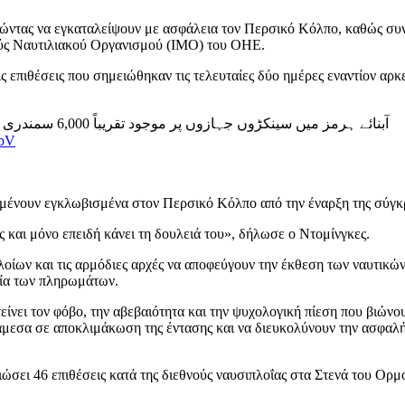
ώντας να εγκαταλείψουν με ασφάλεια τον Περσικό Κόλπο, καθώς συνεχ
νούς Ναυτιλιακού Οργανισμού (IMO) του ΟΗΕ.
ς επιθέσεις που σημειώθηκαν τις τελευταίες δύο ημέρες εναντίον αρ
آبنائے ہرمز میں سینکڑوں جہازوں پر موجود تقریباً 6,000 سمندری کارکن اب بھی پھنسے ہوئے ہیں، اقوامِ متحدہ کی بحری تنظیم
LbV
ραμένουν εγκλωβισμένα στον Περσικό Κόλπο από την έναρξη της σύγ
ς και μόνο επειδή κάνει τη δουλειά του», δήλωσε ο Ντομίνγκες.
πλοίων και τις αρμόδιες αρχές να αποφεύγουν την έκθεση των ναυτικώ
σία των πληρωμάτων.
ντείνει τον φόβο, την αβεβαιότητα και την ψυχολογική πίεση που βι
 άμεσα σε αποκλιμάκωση της έντασης και να διευκολύνουν την ασφα
σει 46 επιθέσεις κατά της διεθνούς ναυσιπλοΐας στα Στενά του Ορμο