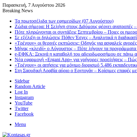
Παρασκευή, 7 Αυγούστου 2026
Breaking News
Τα πρωτοσέλιδα των εφημερίδων (07 Αυγούστου)
Ζώδια σήμερα: Η Σελήνη στους Διδύμους φέρνει ανατροπές – 
Πότε πληρώνονται οι συντάξεις Σεπτεμβρίου – Ποιες οι ημερ
Σε εξέλιξη οι δηλώσεις Πόθεν Έσχες – Αναλυτικά η διαδικασ
«Τρέχουν» οι θερινές εκπτώσεις: Οδηγός για ασφαλείς αγορές
Μήνας «κλειδί» ο Αύγουστος – Πότε λήγουν τα προγράμματα «
e-ΕΦΚΑ: Ξεκινά η καταβολή του αδειοδωροσήμου σε πάνω α
Νέα εφαρμογή «Ergani App» για γρήγορες προσλήψεις – Πώς 
«Τρέχουν» οι αιτήσεις για μόνιμο διορισμό 5.486 εκπαιδευτ
Στη Σαουδική Αραβία αύριο ο Ερντογάν – Κρίσιμες επαφές μ
Sidebar
Random Article
Log In
Instagram
YouTube
Twitter
Facebook
Menu