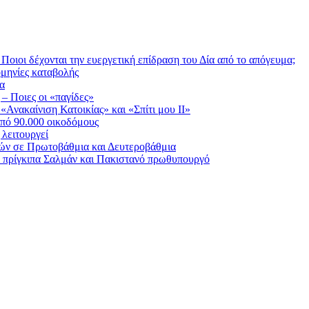
Ποιοι δέχονται την ευεργετική επίδραση του Δία από το απόγευμα;
ομηνίες καταβολής
ία
 – Ποιες οι «παγίδες»
Ανακαίνιση Κατοικίας» και «Σπίτι μου ΙΙ»
πό 90.000 οικοδόμους
λειτουργεί
ικών σε Πρωτοβάθμια και Δευτεροβάθμια
ε πρίγκιπα Σαλμάν και Πακιστανό πρωθυπουργό