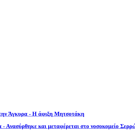
 στην Άγκυρα - Η άφιξη Μητσοτάκη
 - Ανασύρθηκε και μεταφέρεται στο νοσοκομείο Σερρ