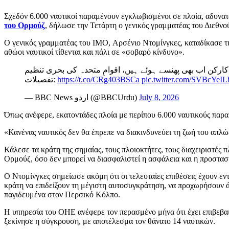
Σχεδόν 6.000 ναυτικοί παραμένουν εγκλωβισμένοι σε πλοία, αδυνατ
του Ορμούζ
, δήλωσε την Τετάρτη ο γενικός γραμματέας του Διεθ
Ο γενικός γραμματέας του IMO, Αρσένιο Ντομίνγκες, καταδίκασε τι
αθώοι ναυτικοί τίθενται και πάλι σε «σοβαρό κίνδυνο».
تفصیلات:
https://t.co/CRg403BSCa
pic.twitter.com/SVBcYeI
— BBC News اردو (@BBCUrdu)
July 8, 2026
Όπως ανέφερε, εκατοντάδες πλοία με περίπου 6.000 ναυτικούς πα
«Κανένας ναυτικός δεν θα έπρεπε να διακινδυνεύει τη ζωή του απλώ
Κάλεσε τα κράτη της σημαίας, τους πλοιοκτήτες, τους διαχειριστές 
Ορμούζ, όσο δεν μπορεί να διασφαλιστεί η ασφάλεια και η προστα
Ο Ντομίνγκες σημείωσε ακόμη ότι οι τελευταίες επιθέσεις έχουν ε
κράτη να επιδείξουν τη μέγιστη αυτοσυγκράτηση, να προχωρήσουν
παγιδευμένα στον Περσικό Κόλπο.
Η υπηρεσία του ΟΗΕ ανέφερε τον περασμένο μήνα ότι έχει επιβεβαιώ
ξεκίνησε η σύγκρουση, με αποτέλεσμα τον θάνατο 14 ναυτικών.