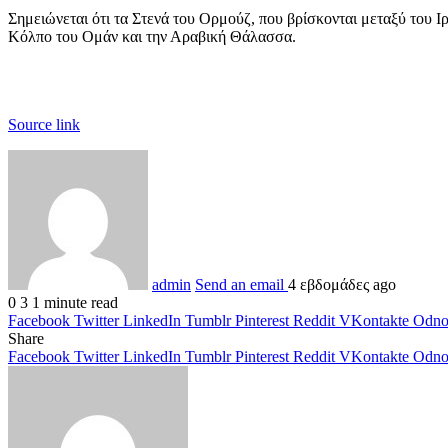
Σημειώνεται ότι τα Στενά του Ορμούζ, που βρίσκονται μεταξύ του 
Κόλπο του Ομάν και την Αραβική Θάλασσα.
Source link
admin
Send an email
4 εβδομάδες ago
0
3
1 minute read
Facebook
Twitter
LinkedIn
Tumblr
Pinterest
Reddit
VKontakte
Odnok
Share
Facebook
Twitter
LinkedIn
Tumblr
Pinterest
Reddit
VKontakte
Odnok