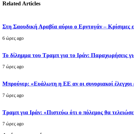
Related Articles
Στη Σαουδική Αραβία αύριο ο Ερντογάν – Κρίσιμες 
6 ώρες ago
Το δίλημμα του Τραμπ για το Ιράν: Παραχωρήσεις γι
7 ώρες ago
Μπρούνερ: «Ευάλωτη η ΕΕ αν οι συνοριακοί έλεγχοι 
7 ώρες ago
Τραμπ για Ιράν: «Πιστεύω ότι ο πόλεμος θα τελειώσε
7 ώρες ago