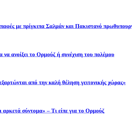
επαφές με πρίγκιπα Σαλμάν και Πακιστανό πρωθυπουρ
α να ανοίξει το Ορμούζ ή συνέχιση του πολέμου
εξαρτώνται από την καλή θέληση γειτονικής χώρας»
ι αρκετά σύντομα» – Τι είπε για το Ορμούζ