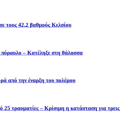
ε τους 42,2 βαθμούς Κελσίου
ό πύραυλο – Κατέληξε στη θάλασσα
ορά από την έναρξη του πολέμου
 25 τραυματίες – Κρίσιμη η κατάσταση για τρεις