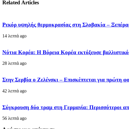
Related Articles
Ρεκόρ υψηλής θερμοκρασίας στη Σλοβακία – Ξεπέρασ
14 λεπτά ago
Νότια Κορέα: Η Βόρεια Κορέα εκτόξευσε βαλλιστικ
28 λεπτά ago
Στην Σερβία ο Ζελένσκι – Επισκέπτεται για πρώτη φ
42 λεπτά ago
Σύγκρουση δύο τραμ στη Γερμανία: Περισσότεροι από
56 λεπτά ago