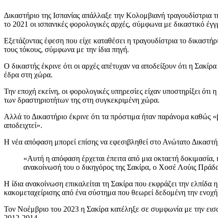
Δικαστήριο της Ισπανίας απάλλαξε την Κολομβιανή τραγουδίστρια 
το 2021 οι ισπανικές φορολογικές αρχές, σύμφωνα με δικαστικό έγγ
Εξετάζοντας έφεση που είχε καταθέσει η τραγουδίστρια το δικαστήρ
τους τόκους, σύμφωνα με την ίδια πηγή.
Ο δικαστής έκρινε ότι οι αρχές απέτυχαν να αποδείξουν ότι η Σακίρ
έδρα στη χώρα.
Την εποχή εκείνη, οι φορολογικές υπηρεσίες είχαν υποστηρίξει ότι 
των δραστηριοτήτων της στη συγκεκριμένη χώρα.
Αλλά το Δικαστήριο έκρινε ότι τα πρόστιμα ήταν παράνομα καθώς «β
αποδειχτεί».
Η νέα απόφαση μπορεί επίσης να εφεσιβληθεί στο Ανώτατο Δικαστήρι
«Αυτή η απόφαση έρχεται έπειτα από μια οκταετή δοκιμασία, 
ανακοίνωσή του ο δικηγόρος της Σακίρα, ο Χοσέ Λούις Πράδα
Η ίδια ανακοίνωση επικαλείται τη Σακίρα που εκφράζει την ελπίδα 
κακομεταχείρισης από ένα σύστημα που θεωρεί δεδομένη την ενοχή 
Τον Νοέμβριο του 2023 η Σακίρα κατέληξε σε συμφωνία με την εισα
2012-2014.