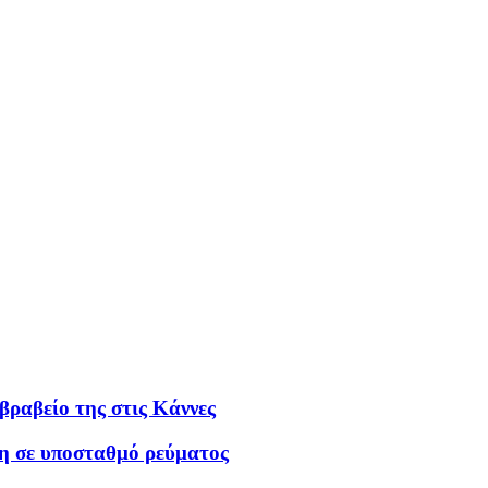
βραβείο της στις Κάννες
η σε υποσταθμό ρεύματος