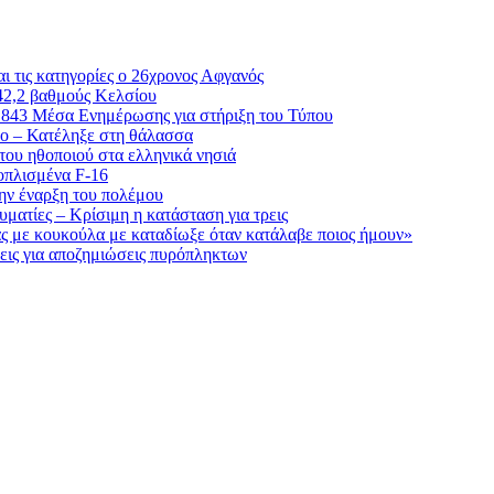
ι τις κατηγορίες ο 26χρονος Αφγανός
42,2 βαθμούς Κελσίου
ε 843 Μέσα Ενημέρωσης για στήριξη του Τύπου
λο – Κατέληξε στη θάλασσα
του ηθοποιού στα ελληνικά νησιά
οπλισμένα F-16
την έναρξη του πολέμου
ματίες – Κρίσιμη η κατάσταση για τρεις
ς με κουκούλα με καταδίωξε όταν κατάλαβε ποιος ήμουν»
ήσεις για αποζημιώσεις πυρόπληκτων