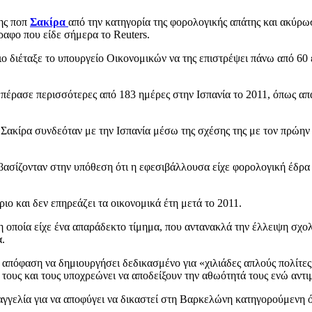
της ποπ
Σακίρα
από την κατηγορία της φορολογικής απάτης και ακύρω
ραφο που είδε σήμερα το Reuters.
ιο διέταξε το υπουργείο Οικονομικών να της επιστρέψει πάνω από 60
α πέρασε περισσότερες από 183 ημέρες στην Ισπανία το 2011, όπως απαι
η Σακίρα συνδεόταν με την Ισπανία μέσω της σχέσης της με τον πρώην
ασίζονταν στην υπόθεση ότι η εφεσιβάλλουσα είχε φορολογική έδρα στ
ο και δεν επηρεάζει τα οικονομικά έτη μετά το 2011.
η οποία είχε ένα απαράδεκτο τίμημα, που αντανακλά την έλλειψη σχολ
.
η απόφαση να δημιουργήσει δεδικασμένο για «χιλιάδες απλούς πολίτες
τους και τους υποχρεώνει να αποδείξουν την αθωότητά τους ενώ αντι
γγελία για να αποφύγει να δικαστεί στη Βαρκελώνη κατηγορούμενη ό