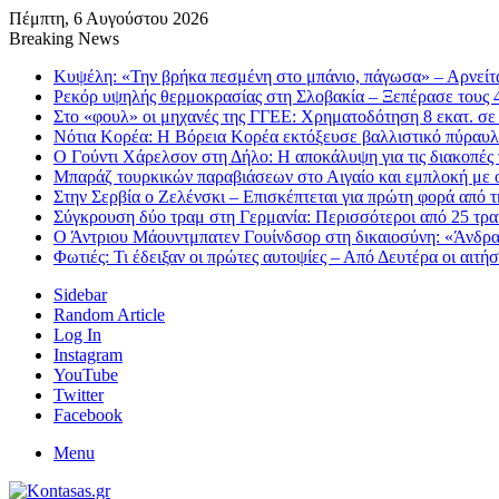
Πέμπτη, 6 Αυγούστου 2026
Breaking News
Κυψέλη: «Την βρήκα πεσμένη στο μπάνιο, πάγωσα» – Αρνείτα
Ρεκόρ υψηλής θερμοκρασίας στη Σλοβακία – Ξεπέρασε τους 
Στο «φουλ» οι μηχανές της ΓΓΕΕ: Χρηματοδότηση 8 εκατ. σ
Νότια Κορέα: Η Βόρεια Κορέα εκτόξευσε βαλλιστικό πύραυ
Ο Γούντι Χάρελσον στη Δήλο: Η αποκάλυψη για τις διακοπές 
Μπαράζ τουρκικών παραβιάσεων στο Αιγαίο και εμπλοκή με 
Στην Σερβία ο Ζελένσκι – Επισκέπτεται για πρώτη φορά από 
Σύγκρουση δύο τραμ στη Γερμανία: Περισσότεροι από 25 τραυ
Ο Άντριου Μάουντμπατεν Γουίνδσορ στη δικαιοσύνη: «Άνδρα
Φωτιές: Τι έδειξαν οι πρώτες αυτοψίες – Από Δευτέρα οι αιτ
Sidebar
Random Article
Log In
Instagram
YouTube
Twitter
Facebook
Menu