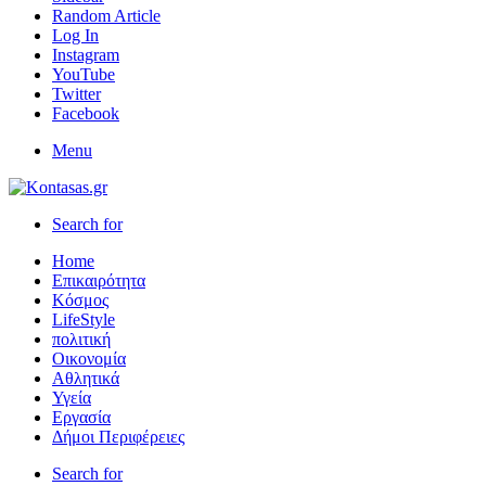
Random Article
Log In
Instagram
YouTube
Twitter
Facebook
Menu
Search for
Home
Επικαιρότητα
Κόσμος
LifeStyle
πολιτική
Οικονομία
Αθλητικά
Υγεία
Εργασία
Δήμοι Περιφέρειες
Search for