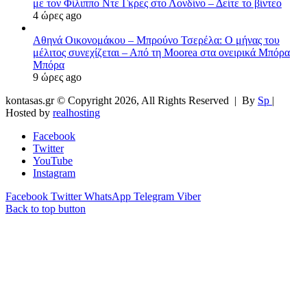
με τον Φίλιππο Ντε Γκρες στο Λονδίνο – Δείτε το βίντεο
4 ώρες ago
Αθηνά Οικονομάκου – Μπρούνο Τσερέλα: Ο μήνας του
μέλιτος συνεχίζεται – Από τη Moorea στα ονειρικά Μπόρα
Μπόρα
9 ώρες ago
kontasas.gr © Copyright 2026, All Rights Reserved |
By
Sp
|
Hosted by
realhosting
Facebook
Twitter
YouTube
Instagram
Facebook
Twitter
WhatsApp
Telegram
Viber
Back to top button