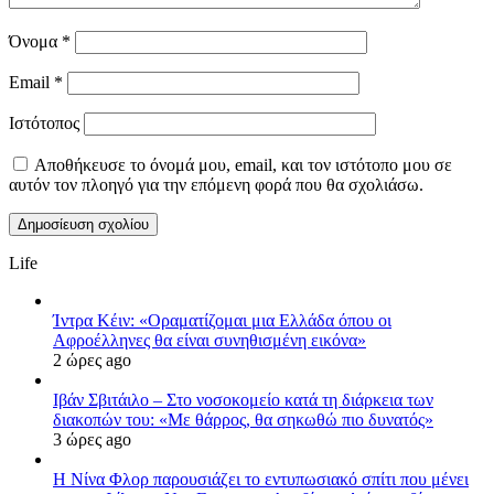
Όνομα
*
Email
*
Ιστότοπος
Αποθήκευσε το όνομά μου, email, και τον ιστότοπο μου σε
αυτόν τον πλοηγό για την επόμενη φορά που θα σχολιάσω.
Life
Ίντρα Κέιν: «Οραματίζομαι μια Ελλάδα όπου οι
Αφροέλληνες θα είναι συνηθισμένη εικόνα»
2 ώρες ago
Ιβάν Σβιτάιλο – Στο νοσοκομείο κατά τη διάρκεια των
διακοπών του: «Με θάρρος, θα σηκωθώ πιο δυνατός»
3 ώρες ago
Η Νίνα Φλορ παρουσιάζει το εντυπωσιακό σπίτι που μένει