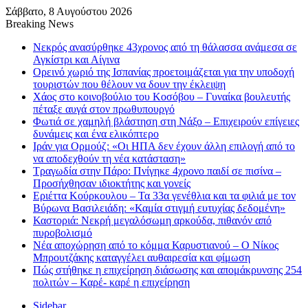
Σάββατο, 8 Αυγούστου 2026
Breaking News
Νεκρός ανασύρθηκε 43χρονος από τη θάλασσα ανάμεσα σε
Αγκίστρι και Αίγινα
Ορεινό χωριό της Ισπανίας προετοιμάζεται για την υποδοχή
τουριστών που θέλουν να δουν την έκλειψη
Χάος στο κοινοβούλιο του Κοσόβου – Γυναίκα βουλευτής
πέταξε αυγά στον πρωθυπουργό
Φωτιά σε χαμηλή βλάστηση στη Νάξο – Επιχειρούν επίγειες
δυνάμεις και ένα ελικόπτερο
Ιράν για Ορμούζ: «Οι ΗΠΑ δεν έχουν άλλη επιλογή από το
να αποδεχθούν τη νέα κατάσταση»
Τραγωδία στην Πάρο: Πνίγηκε 4χρονο παιδί σε πισίνα –
Προσήχθησαν ιδιοκτήτης και γονείς
Εριέττα Κούρκουλου – Τα 33α γενέθλια και τα φιλιά με τον
Βύρωνα Βασιλειάδη: «Καμία στιγμή ευτυχίας δεδομένη»
Καστοριά: Νεκρή μεγαλόσωμη αρκούδα, πιθανόν από
πυροβολισμό
Νέα αποχώρηση από το κόμμα Καρυστιανού – Ο Νίκος
Μπρουτζάκης καταγγέλει αυθαιρεσία και φίμωση
Πώς στήθηκε η επιχείρηση διάσωσης και απομάκρυνσης 254
πολιτών – Καρέ- καρέ η επιχείρηση
Sidebar