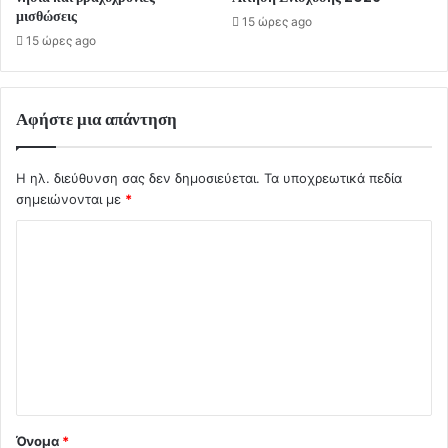
μισθώσεις
15 ώρες ago
15 ώρες ago
Αφήστε μια απάντηση
Η ηλ. διεύθυνση σας δεν δημοσιεύεται.
Τα υποχρεωτικά πεδία
σημειώνονται με
*
Σ
χ
ό
λ
ι
ο
*
Όνομα
*