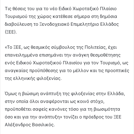
d
Τις θέσεις του για το νέο Ειδικό Χωροταξικό Πλαίσιο
a
Τουρισμού της χώρας κατέθεσε σήμερα στη δημόσια
n
e
διαβούλευση το Ξενοδοχειακό Επιμελητήριο Ελλάδος
m
(ΞΕΕ).
a
i
«Το ΞΕΕ, ως θεσμικός σύμβουλος της Πολιτείας, έχει
l
επανειλημμένα επισημάνει την ανάγκη θεσμοθέτησης
ενός Ειδικού Χωροταξικού Πλαισίου για τον Τουρισμό, ως
αναγκαίας προϋπόθεσης για το μέλλον και τις προοπτικές
της ελληνικής φιλοξενίας.
Όμως η βιώσιμη ανάπτυξη της φιλοξενίας στην Ελλάδα,
στην οποία όλοι αναφέρονται ως κοινό στόχο,
προϋποθέτει σαφείς κανόνες τόσο για τη βιωσιμότητα
όσο και για την ανάπτυξη» τονίζει ο πρόεδρος του ΞΕΕ
Αλέξανδρος Βασιλικός.