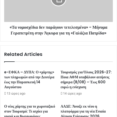
«Τα νομοσχέδια δεν παράγουν τετελεσμένα» - Μήνυμα
Γεραπετρίτη στην Άγκυρα για τη «Γαλάζια Πατρίδα»
Related Articles
e-ΕΦΚΑ – ΔΥΠΑ: Ο «χάρτης»
Τουρισμός για Όλους 2026-27:
των πληρωμών από την Δευτέρα
Ποια ΑΦΜ υποβάλουν αιτήσεις
έως την Παρασκευή 14
σήμερα (8/08) – Έως 600
Αυγούστου
ευρώ η ενίσχυση
13 ώρες ago
14 ώρες ago
Ο νέος χάρτης για το χωροταξικό
ΑΑΔΕ: Άνοιξε εκ νέου η
στον Τουρισμό: Τι ισχύει για
πλατφόρμα για τη νέα Ενιαία
νησιά και βραχυχρόνιες
Αίτηση Ενίσχυσης 2026