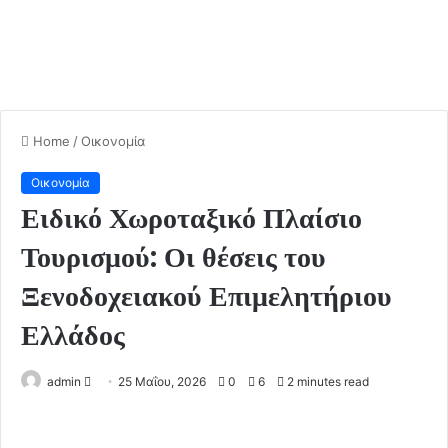
Home
/
Οικονομία
Οικονομία
Ειδικό Χωροταξικό Πλαίσιο
Τουρισμού: Οι θέσεις του
Ξενοδοχειακού Επιμελητήριου
Ελλάδος
admin
S
25 Μαΐου, 2026
0
6
2 minutes read
e
n