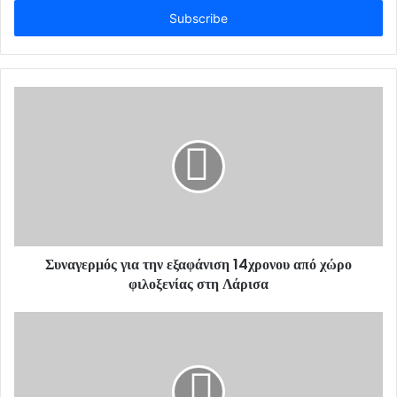
t
e
r
y
o
u
r
E
m
a
i
l
a
d
d
Συναγερμός για την εξαφάνιση 14χρονου από χώρο
r
φιλοξενίας στη Λάρισα
e
s
s