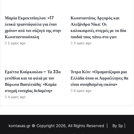
Μαρία Εκμεκτσίογλου: «17
Κωνσταντίνος Αργυρός και
λευκά τριαντάφυλλα για έναν
Αλεξάνδρα Νίκα: Οι
χρόνο» από τον σύζυγό της στην
καλοκαιρινές στιγμές με τα δύο
Κωνσταντινούπολη
παιδιά τους πάνω στο γιοτ
2 ώρες ago
3 ώρες ago
Εριέττα Κούρκουλου – Τα 33α
Ίντρα Κέιν: «Οραματίζομαι μια
γενέθλια και τα φιλιά με τον
Ελλάδα όπου οι Αφροέλληνες θα
Βύρωνα Βασιλειάδη: «Καμία
είναι συνηθισμένη εικόνα»
στιγμή ευτυχίας δεδομένη»
6 ώρες ago
4 ώρες ago
kontasas.gr © Copyright 2026, All Rights Reserved |
By
Sp
|