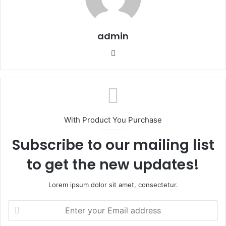
admin
W
e
b
s
i
t
With Product You Purchase
e
Subscribe to our mailing list
to get the new updates!
Lorem ipsum dolor sit amet, consectetur.
E
n