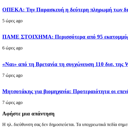
ΟΠΕΚΑ: Την Παρασκευή η δεύτερη πληρωμή των δι
5 ώρες ago
ΠΑΜΕ ΣΤΟΙΧΗΜΑ: Περισσότερα από 95 εκατομμύρια
6 ώρες ago
«Ναι» από τη Βρετανία τη συγχώνευση 110 δισ. της 
7 ώρες ago
Μητσοτάκης για βιομηχανία: Προτεραιότητα οι επεν
7 ώρες ago
Αφήστε μια απάντηση
Η ηλ. διεύθυνση σας δεν δημοσιεύεται.
Τα υποχρεωτικά πεδία σημε