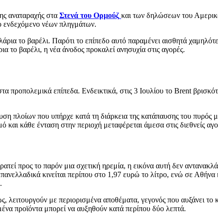
της αναταραχής στα
Στενά του Ορμούζ
και των δηλώσεων του Αμερικ
το ενδεχόμενο νέων πληγμάτων.
λάρια το βαρέλι. Παρότι το επίπεδο αυτό παραμένει αισθητά χαμηλότε
ια το βαρέλι, η νέα άνοδος προκαλεί ανησυχία στις αγορές.
 στα προπολεμικά επίπεδα. Ενδεικτικά, στις 3 Ιουλίου το Brent βρισκό
ευση πλοίων που υπήρχε κατά τη διάρκεια της κατάπαυσης του πυρός 
 και κάθε ένταση στην περιοχή μεταφέρεται άμεσα στις διεθνείς αγο
κρατεί προς το παρόν μια σχετική ηρεμία, η εικόνα αυτή δεν αντανακλ
πανελλαδικά κινείται περίπου στο 1,97 ευρώ το λίτρο, ενώ σε Αθήνα 
.
νώς, λειτουργούν με περιορισμένα αποθέματα, γεγονός που αυξάνει το
σμένα προϊόντα μπορεί να αυξηθούν κατά περίπου δύο λεπτά.