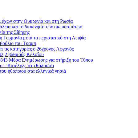
αμάχων στην Ουκρανία και στη Ρωσία
λεια και τη διακίνηση των σκευασμάτων
ία της Σίβηρης
η Γερμανία μετά τα περιστατικό στη Λειψία
μβούλιο του Τραμπ
ι τις κατηγορίες ο 26χρονος Αφγανός
42,2 βαθμούς Κελσίου
ε 843 Μέσα Ενημέρωσης για στήριξη του Τύπου
λο – Κατέληξε στη θάλασσα
του ηθοποιού στα ελληνικά νησιά