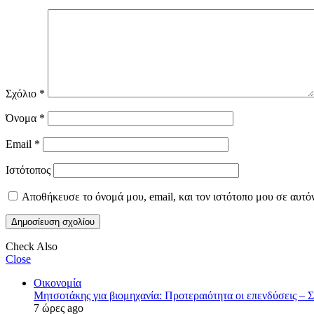
Σχόλιο
*
Όνομα
*
Email
*
Ιστότοπος
Αποθήκευσε το όνομά μου, email, και τον ιστότοπο μου σε αυτό
Check Also
Close
Οικονομία
Μητσοτάκης για βιομηχανία: Προτεραιότητα οι επενδύσεις – 
7 ώρες ago