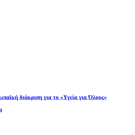
ρωπαϊκή διάκριση για το «Υγεία για Όλους»
α