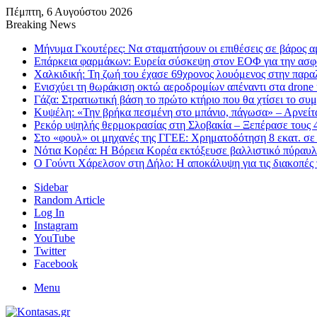
Πέμπτη, 6 Αυγούστου 2026
Breaking News
Μήνυμα Γκουτέρες: Να σταματήσουν οι επιθέσεις σε βάρος 
Επάρκεια φαρμάκων: Ευρεία σύσκεψη στον ΕΟΦ για την ασφά
Χαλκιδική: Τη ζωή του έχασε 69χρονος λουόμενος στην παραλ
Ενισχύει τη θωράκιση οκτώ αεροδρομίων απέναντι στα drone 
Γάζα: Στρατιωτική βάση το πρώτο κτήριο που θα χτίσει το συ
Κυψέλη: «Την βρήκα πεσμένη στο μπάνιο, πάγωσα» – Αρνείτα
Ρεκόρ υψηλής θερμοκρασίας στη Σλοβακία – Ξεπέρασε τους 
Στο «φουλ» οι μηχανές της ΓΓΕΕ: Χρηματοδότηση 8 εκατ. σ
Νότια Κορέα: Η Βόρεια Κορέα εκτόξευσε βαλλιστικό πύραυ
Ο Γούντι Χάρελσον στη Δήλο: Η αποκάλυψη για τις διακοπές 
Sidebar
Random Article
Log In
Instagram
YouTube
Twitter
Facebook
Menu