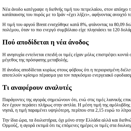
Νέα άνοδο κατέγραψε η διεθνής τιμή του πετρελαίου, στον απόηχο 
κατάπαυσης του πυρός με το Ιράν «έχει λήξει», αφήνοντας ανοιχτό 
Η τιμή του αργού Brent ενισχύθηκε κατά 8%, φτάνοντας τα 80,09 δο
πολέμου, όταν το πιο ενεργό συμβόλαιο είχε πλησιάσει τα 120 δολάρ
Πού αποδίδεται η νέα άνοδος
Η ανησυχία εντείνεται επειδή οι τιμές είχαν μόλις επιστρέψει κοντά
μέγεθος της πρόσφατης μεταβολής.
Η άνοδος αποδίδεται κυρίως στους φόβους ότι η περιορισμένη διέλ
αποτελούν κρίσιμο πέρασμα για τον παγκόσμιο ενεργειακό εφοδιασμό
Τι αναφέρουν αναλυτές
Παράγοντες της αγοράς σημειώνουν ότι, ενώ στις τιμές λιανικής επι
δεν έχουν περάσει πλήρως στην αντλία. Η μέση τιμή της αμόλυβδης 
νησιά, η τιμή παραμένει υψηλότερη, περίπου στα 2,15 ευρώ το λίτρο
Την ίδια ώρα, τα διυλιστήρια, όχι μόνο στην Ελλάδα αλλά και διεθ
Ορμούζ, η αγορά εκτιμά ότι τις επόμενες ημέρες οι τιμές στα διυλι