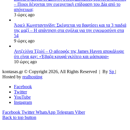
– Ποιοι δέχονται την ευεργετική επίδραση του Δία από το
απόγευμα;
3 ώρες ago
Άριελ Κωνσταντινίδη: Σκέφτεται να βαφτίσει και τα 3 παιδιά
της μαζί – Η απάντηση στα σχόλια για την εγκυμοσύνη στα
54
9 ώρες ago
Αντζελίνα Τζολί – Ο αδερφός της James Haven αποκάλυψε
ότι είναι gay: «Έβαζα κρυφά γκλίτερ και μάσκαρα»
10 ώρες ago
kontasas.gr © Copyright 2026, All Rights Reserved |
By
Sp
|
Hosted by
realhosting
Facebook
Twitter
YouTube
Instagram
Facebook
Twitter
WhatsApp
Telegram
Viber
Back to top button