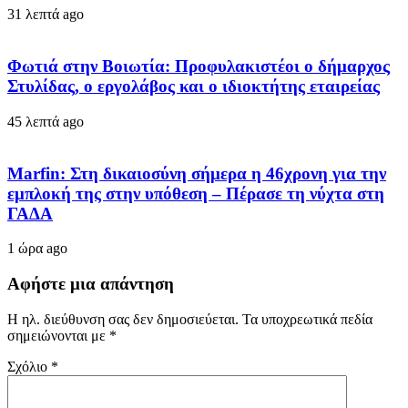
31 λεπτά ago
Φωτιά στην Βοιωτία: Προφυλακιστέοι ο δήμαρχος
Στυλίδας, ο εργολάβος και ο ιδιοκτήτης εταιρείας
45 λεπτά ago
Marfin: Στη δικαιοσύνη σήμερα η 46χρονη για την
εμπλοκή της στην υπόθεση – Πέρασε τη νύχτα στη
ΓΑΔΑ
1 ώρα ago
Αφήστε μια απάντηση
Η ηλ. διεύθυνση σας δεν δημοσιεύεται.
Τα υποχρεωτικά πεδία
σημειώνονται με
*
Σχόλιο
*