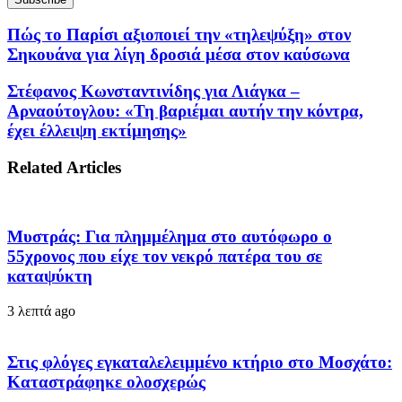
Πώς το Παρίσι αξιοποιεί την «τηλεψύξη» στον
Σηκουάνα για λίγη δροσιά μέσα στον καύσωνα
Στέφανος Κωνσταντινίδης για Λιάγκα –
Αρναούτογλου: «Τη βαριέμαι αυτήν την κόντρα,
έχει έλλειψη εκτίμησης»
Related Articles
Μυστράς: Για πλημμέλημα στο αυτόφωρο ο
55χρονος που είχε τον νεκρό πατέρα του σε
καταψύκτη
3 λεπτά ago
Στις φλόγες εγκαταλελειμμένο κτήριο στο Μοσχάτο:
Καταστράφηκε ολοσχερώς