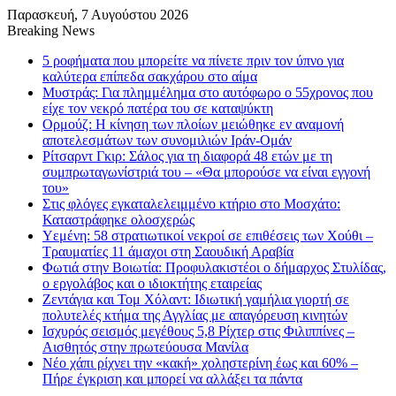
Παρασκευή, 7 Αυγούστου 2026
Breaking News
5 ροφήματα που μπορείτε να πίνετε πριν τον ύπνο για
καλύτερα επίπεδα σακχάρου στο αίμα
Μυστράς: Για πλημμέλημα στο αυτόφωρο ο 55χρονος που
είχε τον νεκρό πατέρα του σε καταψύκτη
Ορμούζ: Η κίνηση των πλοίων μειώθηκε εν αναμονή
αποτελεσμάτων των συνομιλιών Ιράν-Ομάν
Ρίτσαρντ Γκιρ: Σάλος για τη διαφορά 48 ετών με τη
συμπρωταγωνίστριά του – «Θα μπορούσε να είναι εγγονή
του»
Στις φλόγες εγκαταλελειμμένο κτήριο στο Μοσχάτο:
Καταστράφηκε ολοσχερώς
Υεμένη: 58 στρατιωτικοί νεκροί σε επιθέσεις των Χούθι –
Τραυματίες 11 άμαχοι στη Σαουδική Αραβία
Φωτιά στην Βοιωτία: Προφυλακιστέοι ο δήμαρχος Στυλίδας,
ο εργολάβος και ο ιδιοκτήτης εταιρείας
Ζεντάγια και Τομ Χόλαντ: Ιδιωτική γαμήλια γιορτή σε
πολυτελές κτήμα της Αγγλίας με απαγόρευση κινητών
Ισχυρός σεισμός μεγέθους 5,8 Ρίχτερ στις Φιλιππίνες –
Αισθητός στην πρωτεύουσα Μανίλα
Νέο χάπι ρίχνει την «κακή» χοληστερίνη έως και 60% –
Πήρε έγκριση και μπορεί να αλλάξει τα πάντα