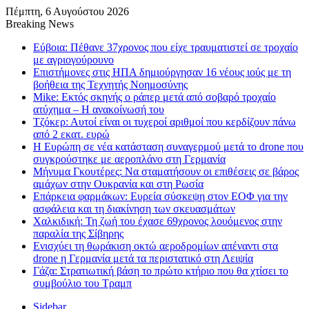
Πέμπτη, 6 Αυγούστου 2026
Breaking News
Εύβοια: Πέθανε 37χρονος που είχε τραυματιστεί σε τροχαίο
με αγριογούρουνο
Επιστήμονες στις ΗΠΑ δημιούργησαν 16 νέους ιούς με τη
βοήθεια της Τεχνητής Νοημοσύνης
Mike: Εκτός σκηνής ο ράπερ μετά από σοβαρό τροχαίο
ατύχημα – Η ανακοίνωσή του
Τζόκερ: Αυτοί είναι οι τυχεροί αριθμοί που κερδίζουν πάνω
από 2 εκατ. ευρώ
Η Ευρώπη σε νέα κατάσταση συναγερμού μετά το drone που
συγκρούστηκε με αεροπλάνο στη Γερμανία
Μήνυμα Γκουτέρες: Να σταματήσουν οι επιθέσεις σε βάρος
αμάχων στην Ουκρανία και στη Ρωσία
Επάρκεια φαρμάκων: Ευρεία σύσκεψη στον ΕΟΦ για την
ασφάλεια και τη διακίνηση των σκευασμάτων
Χαλκιδική: Τη ζωή του έχασε 69χρονος λουόμενος στην
παραλία της Σίβηρης
Ενισχύει τη θωράκιση οκτώ αεροδρομίων απέναντι στα
drone η Γερμανία μετά τα περιστατικό στη Λειψία
Γάζα: Στρατιωτική βάση το πρώτο κτήριο που θα χτίσει το
συμβούλιο του Τραμπ
Sidebar