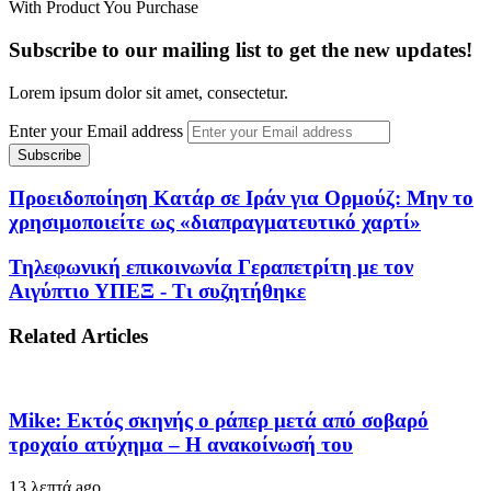
With Product You Purchase
Subscribe to our mailing list to get the new updates!
Lorem ipsum dolor sit amet, consectetur.
Enter your Email address
Προειδοποίηση Κατάρ σε Ιράν για Ορμούζ: Μην το
χρησιμοποιείτε ως «διαπραγματευτικό χαρτί»
Τηλεφωνική επικοινωνία Γεραπετρίτη με τον
Αιγύπτιο ΥΠΕΞ - Τι συζητήθηκε
Related Articles
Mike: Εκτός σκηνής ο ράπερ μετά από σοβαρό
τροχαίο ατύχημα – Η ανακοίνωσή του
13 λεπτά ago