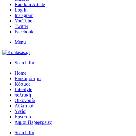
Random Article
Log In
Instagram
YouTube
Twitter
Facebook
Menu
Search for
Home
Επικαιρότητα
Κόσμος
LifeStyle
πολιτική
Οικονομία
Αθλητικά
Υγεία
Εργασία
Δήμοι Περιφέρειες
Search for