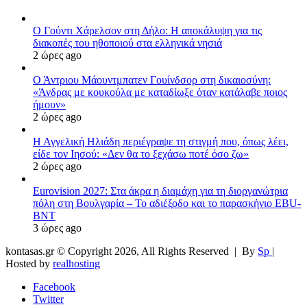
Ο Γούντι Χάρελσον στη Δήλο: Η αποκάλυψη για τις
διακοπές του ηθοποιού στα ελληνικά νησιά
2 ώρες ago
Ο Άντριου Μάουντμπατεν Γουίνδσορ στη δικαιοσύνη:
«Άνδρας με κουκούλα με καταδίωξε όταν κατάλαβε ποιος
ήμουν»
2 ώρες ago
Η Αγγελική Ηλιάδη περιέγραψε τη στιγμή που, όπως λέει,
είδε τον Ιησού: «Δεν θα το ξεχάσω ποτέ όσο ζω»
2 ώρες ago
Eurovision 2027: Στα άκρα η διαμάχη για τη διοργανώτρια
πόλη στη Βουλγαρία – Το αδιέξοδο και το παρασκήνιο EBU-
BNT
3 ώρες ago
kontasas.gr © Copyright 2026, All Rights Reserved |
By
Sp
|
Hosted by
realhosting
Facebook
Twitter