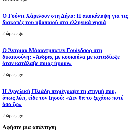
Ο Γούντι Χάρελσον στη Δήλο: Η αποκάλυψη για τις
διακοπές του ηθοποιού στα ελληνικά νησιά
2 ώρες ago
Ο Άντριου Μάουντμπατεν Γουίνδσορ στη
δικαιοσύνη: «Άνδρας με κουκούλα με καταδίωξε
όταν κατάλαβε ποιος ήμουν»
2 ώρες ago
Η Αγγελική Ηλιάδη περιέγραψε τη στιγμή που,
όπως λέει, είδε τον Ιησού: «Δεν θα το ξεχάσω ποτέ
όσο ζω»
2 ώρες ago
Αφήστε μια απάντηση