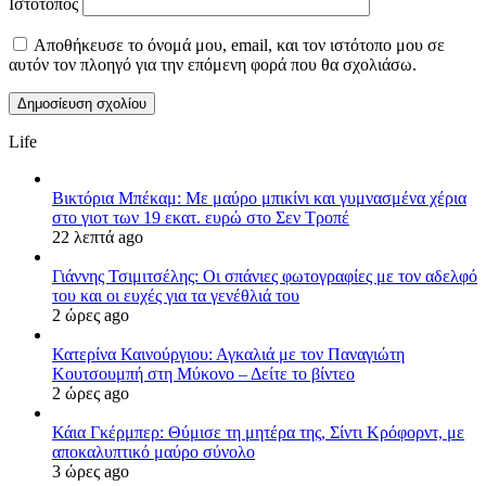
Ιστότοπος
Αποθήκευσε το όνομά μου, email, και τον ιστότοπο μου σε
αυτόν τον πλοηγό για την επόμενη φορά που θα σχολιάσω.
Life
Βικτόρια Μπέκαμ: Με μαύρο μπικίνι και γυμνασμένα χέρια
στο γιοτ των 19 εκατ. ευρώ στο Σεν Τροπέ
22 λεπτά ago
Γιάννης Τσιμιτσέλης: Οι σπάνιες φωτογραφίες με τον αδελφό
του και οι ευχές για τα γενέθλιά του
2 ώρες ago
Κατερίνα Καινούργιου: Αγκαλιά με τον Παναγιώτη
Κουτσουμπή στη Μύκονο – Δείτε το βίντεο
2 ώρες ago
Κάια Γκέρμπερ: Θύμισε τη μητέρα της, Σίντι Κρόφορντ, με
αποκαλυπτικό μαύρο σύνολο
3 ώρες ago