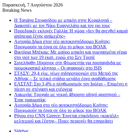
Παρασκευή, 7 Αυγούστου 2026
Breaking News
Η Τατιάνα Στεφανίδου με μπικίνι στην Κεφαλονιά –
Διακοπές με τον Νίκο Ευαγγελάτο και τον γιο τους
Προεδρικές εκλογές Γαλλία: Η χώρα «δεν θα ανεχθεί καμιά
απόπειρα ξένης ανάμειξης»
Αυτοψία Δήμα στον νέο αυτοκινητόδρομο Κρήτης:
Προχωρούν τα έργα σε όλο το μήκος του ΒΟΑΚ
Βικτόρια Μπέκαμ: Με μαύρο μπικίνι και γυμνασμένα χέρια
στο γιοτ των 19 εκατ. ευρώ στο Σεν Τροπέ
Συνελήφθη 16χρονος στη Φλωρεντία για προπαγάνδα με
τρομοκρατικό κίνητρο – Οι αναφορές στο ISIS
ΣΤΑΣΥ: 29,4 χλμ. νέων σιδηροτροχιών στο Μετρό της
Αθήνας – Σε τελικό στάδιο μεγάλο έργο αναβάθμισης
ΕΛΣΤΑΤ: Στο 3,4% ο πληθωρισμός τον Ιούλιο – Επιμένει η
πίεση σε στέγαση και ενέργεια
Λακωνία: Τροχαίο με νεκρό 48χρονο οδηγό φορτηγού –
Ένας τραυματίας
Αυτοψία Δήμα στο νέο αυτοκινητόδρομο Κρήτης:
Προχωρούν τα έργα σε όλο το μήκος του ΒΟΑΚ
Ρήγου στο CNN Greece: Έρχεται επικίνδυνο «κοκτέιλ»
μελτεμιού και ζέστης– Ποιες περιοχές θα επηρεάσει
Sidebar