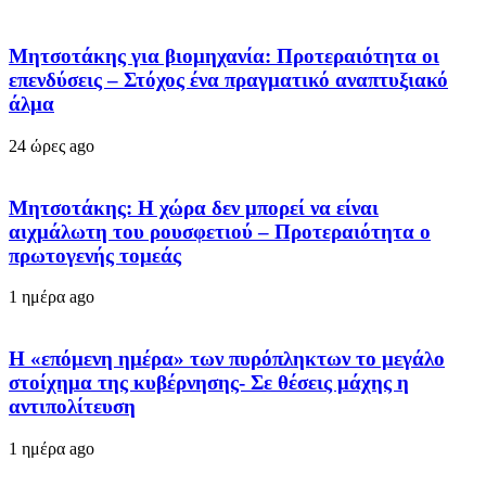
Μητσοτάκης για βιομηχανία: Προτεραιότητα οι
επενδύσεις – Στόχος ένα πραγματικό αναπτυξιακό
άλμα
24 ώρες ago
Μητσοτάκης: Η χώρα δεν μπορεί να είναι
αιχμάλωτη του ρουσφετιού – Προτεραιότητα ο
πρωτογενής τομεάς
1 ημέρα ago
Η «επόμενη ημέρα» των πυρόπληκτων το μεγάλο
στοίχημα της κυβέρνησης- Σε θέσεις μάχης η
αντιπολίτευση
1 ημέρα ago