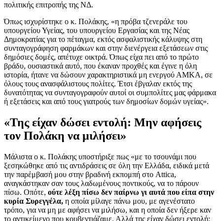
πολιτικής επιτροπής της ΝΔ.
Όπως ισχυρίστηκε ο κ. Πολάκης, «η πρόβα τζενεράλε του
υπουργείου Υγείας, του υπουργείου Εργασίας και της Νέας
Δημοκρατίας για το πέταγμα, εκτός ασφαλιστικής κάλυψης στη
συνταγογράφηση φαρμάκων και στην διενέργεια εξετάσεων στις
δημόσιες δομές, απέτυχε οικτρά. Όπως είχα πει από το πρώτο
βράδυ, ουσιαστικά αυτό, που έκαναν προχθές και έγινε η όλη
ιστορία, ήτανε να δώσουν χαρακτηριστικά μη ενεργού ΑΜΚΑ, σε
όλους τους ανασφάλιστους πολίτες. Έτσι έβγαλαν εκτός της
δυνατότητας να συνταγογραφούν αυτοί οι συμπολίτες μας φάρμακα
ή εξετάσεις και από τους γιατρούς των δημοσίων δομών υγείας».
«Της είχαν δώσει εντολή: Μην αφήσεις
τον Πολάκη να μιλήσει»
Μάλιστα ο κ. Πολάκης υποστήριξε πως «με το τσουνάμι που
ξεσηκώθηκε από τις αντιδράσεις σε όλη την Ελλάδα, ειδικά μετά
την παρέμβασή μου στην βραδινή εκπομπή στο Attica,
αναγκάστηκαν σαν τους λαδωμένους ποντικούς, να το πάρουν
πίσω. Οπότε,
ούτε λέξη πίσω δεν παίρνω γι αυτά που είπα στην
κυρία Συρεγγέλα,
η οποία μίλαγε πάνω μου, με αγενέστατο
τρόπο, για να μη με αφήσει να μιλήσω, και η οποία δεν ήξερε καν
το αντικείμενο που κουβεντιάζαμε. Αλλά της είχαν δώσει εντολή: