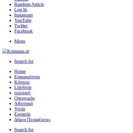
Random Article
Log In
Instagram
YouTube
Twitter
Facebook
Menu
Search for
Home
Επικαιρότητα
Κόσμος
LifeStyle
πολιτική
Οικονομία
Αθλητικά
Υγεία
Εργασία
Δήμοι Περιφέρειες
Search for