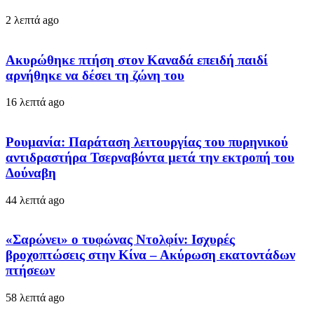
2 λεπτά ago
Ακυρώθηκε πτήση στον Καναδά επειδή παιδί
αρνήθηκε να δέσει τη ζώνη του
16 λεπτά ago
Ρουμανία: Παράταση λειτουργίας του πυρηνικού
αντιδραστήρα Τσερναβόντα μετά την εκτροπή του
Δούναβη
44 λεπτά ago
«Σαρώνει» ο τυφώνας Ντολφίν: Ισχυρές
βροχοπτώσεις στην Κίνα – Ακύρωση εκατοντάδων
πτήσεων
58 λεπτά ago