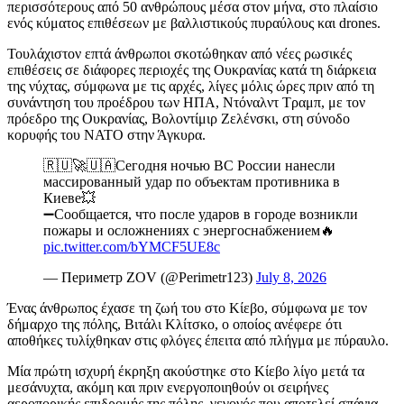
περισσότερους από 50 ανθρώπους μέσα στον μήνα, στο πλαίσιο
ενός κύματος επιθέσεων με βαλλιστικούς πυραύλους και drones.
Τουλάχιστον επτά άνθρωποι σκοτώθηκαν από νέες ρωσικές
επιθέσεις σε διάφορες περιοχές της Ουκρανίας κατά τη διάρκεια
της νύχτας, σύμφωνα με τις αρχές, λίγες μόλις ώρες πριν από τη
συνάντηση του προέδρου των ΗΠΑ, Ντόναλντ Τραμπ, με τον
πρόεδρο της Ουκρανίας, Βολοντίμιρ Ζελένσκι, στη σύνοδο
κορυφής του ΝΑΤΟ στην Άγκυρα.
🇷🇺🚀🇺🇦Сегодня ночью ВС России нанесли
массированный удар по объектам противника в
Киеве💥
➖Сообщается, что после ударов в городе возникли
пожары и осложнениях с энергоснабжением🔥
pic.twitter.com/bYMCF5UE8c
— Периметр ZOV (@Perimetr123)
July 8, 2026
Ένας άνθρωπος έχασε τη ζωή του στο Κίεβο, σύμφωνα με τον
δήμαρχο της πόλης, Βιτάλι Κλίτσκο, ο οποίος ανέφερε ότι
αποθήκες τυλίχθηκαν στις φλόγες έπειτα από πλήγμα με πύραυλο.
Μία πρώτη ισχυρή έκρηξη ακούστηκε στο Κίεβο λίγο μετά τα
μεσάνυχτα, ακόμη και πριν ενεργοποιηθούν οι σειρήνες
αεροπορικής επιδρομής της πόλης, γεγονός που αποτελεί σπάνια