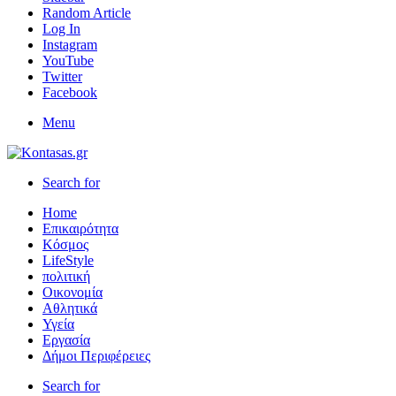
Random Article
Log In
Instagram
YouTube
Twitter
Facebook
Menu
Search for
Home
Επικαιρότητα
Κόσμος
LifeStyle
πολιτική
Οικονομία
Αθλητικά
Υγεία
Εργασία
Δήμοι Περιφέρειες
Search for