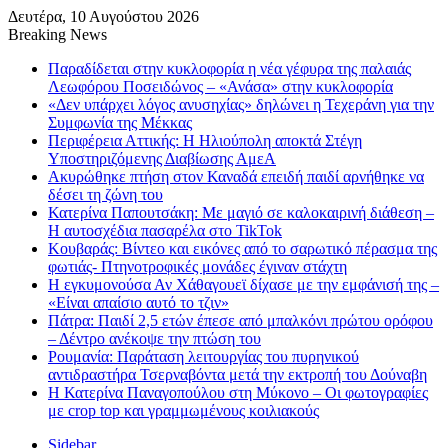
Δευτέρα, 10 Αυγούστου 2026
Breaking News
Παραδίδεται στην κυκλοφορία η νέα γέφυρα της παλαιάς
Λεωφόρου Ποσειδώνος – «Ανάσα» στην κυκλοφορία
«Δεν υπάρχει λόγος ανυσηχίας» δηλώνει η Τεχεράνη για την
Συμφωνία της Μέκκας
Περιφέρεια Αττικής: Η Ηλιούπολη αποκτά Στέγη
Υποστηριζόμενης Διαβίωσης ΑμεΑ
Ακυρώθηκε πτήση στον Καναδά επειδή παιδί αρνήθηκε να
δέσει τη ζώνη του
Κατερίνα Παπουτσάκη: Με μαγιό σε καλοκαιρινή διάθεση –
Η αυτοσχέδια πασαρέλα στο TikTok
Κουβαράς: Βίντεο και εικόνες από το σαρωτικό πέρασμα της
φωτιάς- Πτηνοτροφικές μονάδες έγιναν στάχτη
Η εγκυμονούσα Αν Χάθαγουεϊ δίχασε με την εμφάνισή της –
«Είναι απαίσιο αυτό το τζιν»
Πάτρα: Παιδί 2,5 ετών έπεσε από μπαλκόνι πρώτου ορόφου
– Δέντρο ανέκοψε την πτώση του
Ρουμανία: Παράταση λειτουργίας του πυρηνικού
αντιδραστήρα Τσερναβόντα μετά την εκτροπή του Δούναβη
Η Κατερίνα Παναγοπούλου στη Μύκονο – Οι φωτογραφίες
με crop top και γραμμωμένους κοιλιακούς
Sidebar