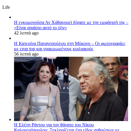
Life
Η εγκυμονούσα Αν Χάθαγουεϊ δίχασε με την εμφάνισή της –
«Είναι απαίσιο αυτό το τζιν»
42 λεπτά ago
Η Κατερίνα Παναγοπούλου στη Μύκονο – Οι φωτογραφίες
με crop top και γραμμωμένους κοιλιακούς
56 λεπτά ago
Η Ελένη Ράντου για τον θάνατο του Νίκου
Καλογερόπουλου: Ξεκληρίζεται ένα είδος ανθρώπων με