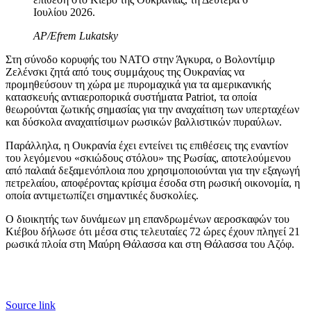
Ιουλίου 2026.
AP/Efrem Lukatsky
Στη σύνοδο κορυφής του ΝΑΤΟ στην Άγκυρα, ο Βολοντίμιρ
Ζελένσκι ζητά από τους συμμάχους της Ουκρανίας να
προμηθεύσουν τη χώρα με πυρομαχικά για τα αμερικανικής
κατασκευής αντιαεροπορικά συστήματα Patriot, τα οποία
θεωρούνται ζωτικής σημασίας για την αναχαίτιση των υπερταχέων
και δύσκολα αναχαιτίσιμων ρωσικών βαλλιστικών πυραύλων.
Παράλληλα, η Ουκρανία έχει εντείνει τις επιθέσεις της εναντίον
του λεγόμενου «σκιώδους στόλου» της Ρωσίας, αποτελούμενου
από παλαιά δεξαμενόπλοια που χρησιμοποιούνται για την εξαγωγή
πετρελαίου, αποφέροντας κρίσιμα έσοδα στη ρωσική οικονομία, η
οποία αντιμετωπίζει σημαντικές δυσκολίες.
Ο διοικητής των δυνάμεων μη επανδρωμένων αεροσκαφών του
Κιέβου δήλωσε ότι μέσα στις τελευταίες 72 ώρες έχουν πληγεί 21
ρωσικά πλοία στη Μαύρη Θάλασσα και στη Θάλασσα του Αζόφ.
Source link