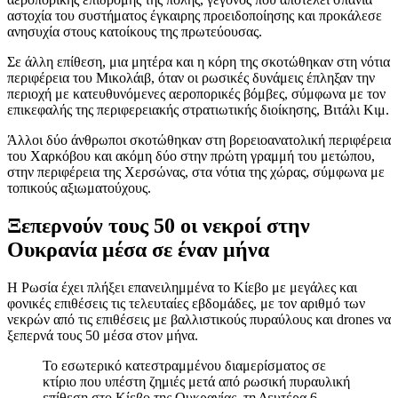
αστοχία του συστήματος έγκαιρης προειδοποίησης και προκάλεσε
ανησυχία στους κατοίκους της πρωτεύουσας.
Σε άλλη επίθεση, μια μητέρα και η κόρη της σκοτώθηκαν στη νότια
περιφέρεια του Μικολάιβ, όταν οι ρωσικές δυνάμεις έπληξαν την
περιοχή με κατευθυνόμενες αεροπορικές βόμβες, σύμφωνα με τον
επικεφαλής της περιφερειακής στρατιωτικής διοίκησης, Βιτάλι Κιμ.
Άλλοι δύο άνθρωποι σκοτώθηκαν στη βορειοανατολική περιφέρεια
του Χαρκόβου και ακόμη δύο στην πρώτη γραμμή του μετώπου,
στην περιφέρεια της Χερσώνας, στα νότια της χώρας, σύμφωνα με
τοπικούς αξιωματούχους.
Ξεπερνούν τους 50 οι νεκροί στην
Ουκρανία μέσα σε έναν μήνα
Η Ρωσία έχει πλήξει επανειλημμένα το Κίεβο με μεγάλες και
φονικές επιθέσεις τις τελευταίες εβδομάδες, με τον αριθμό των
νεκρών από τις επιθέσεις με βαλλιστικούς πυραύλους και drones να
ξεπερνά τους 50 μέσα στον μήνα.
Το εσωτερικό κατεστραμμένου διαμερίσματος σε
κτίριο που υπέστη ζημιές μετά από ρωσική πυραυλική
επίθεση στο Κίεβο της Ουκρανίας, τη Δευτέρα 6