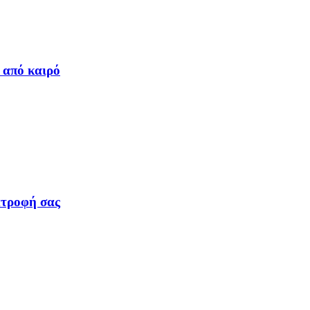
 από καιρό
ατροφή σας