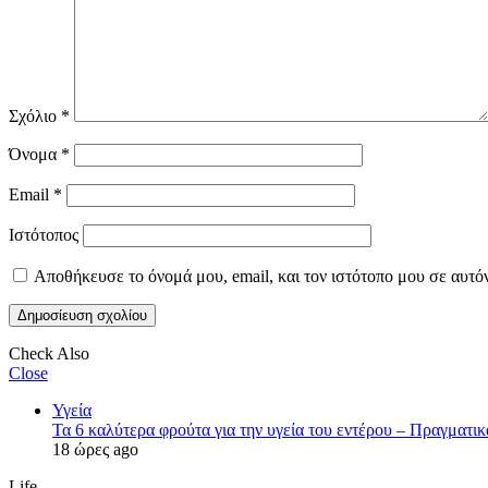
Σχόλιο
*
Όνομα
*
Email
*
Ιστότοπος
Αποθήκευσε το όνομά μου, email, και τον ιστότοπο μου σε αυτό
Check Also
Close
Υγεία
Τα 6 καλύτερα φρούτα για την υγεία του εντέρου – Πραγματικ
18 ώρες ago
Life