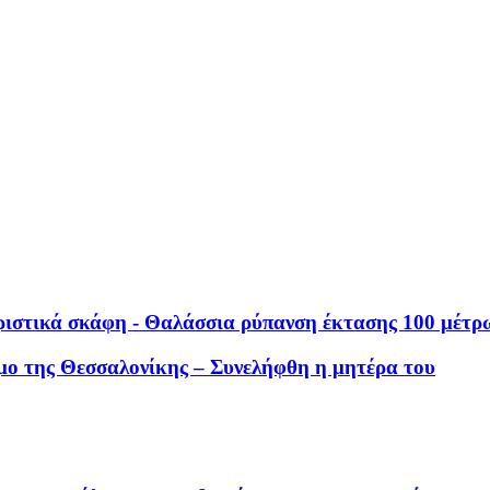
υριστικά σκάφη - Θαλάσσια ρύπανση έκτασης 100 μέτρ
ρόμο της Θεσσαλονίκης – Συνελήφθη η μητέρα του