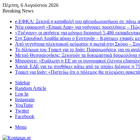
Πέμπτη, 6 Αυγούστου 2026
Breaking News
e-ΕΦΚΑ: Ξεκινά η καταβολή του αδειοδωροσήμου σε πάνω α
Νέα εφαρμογή «Ergani App» για γρήγορες προσλήψεις – Πώς 
«Τρέχουν» οι αιτήσεις για μόνιμο διορισμό 5.486 εκπαιδευτ
Στη Σαουδική Αραβία αύριο ο Ερντογάν – Κρίσιμες επαφές μ
Από γεννήτρια ηλεκτρικού ρεύματος η φωτιά στη Σκύρο – Συ
Το δίλημμα του Τραμπ για το Ιράν: Παραχωρήσεις για να ανο
Μετρό Θεσσαλονίκης: Ξεκινούν τα δοκιμαστικά δρομολόγια τ
Μπρούνερ: «Ευάλωτη η ΕΕ αν οι συνοριακοί έλεγχοι εξαρτώντ
Χανιά: ΕΔΕ για τις συνθήκες κάτω από τις οποίες διέφυγε η 7
Τραμπ για Ιράν: «Πιστεύω ότι ο πόλεμος θα τελειώσει αρκετά
Sidebar
Random Article
Log In
Instagram
YouTube
Twitter
Facebook
Menu