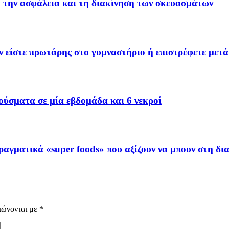
την ασφάλεια και τη διακίνηση των σκευασμάτων
ν είστε πρωτάρης στο γυμναστήριο ή επιστρέφετε μετά
ρούσματα σε μία εβδομάδα και 6 νεκροί
ραγματικά «super foods» που αξίζουν να μπουν στη δι
ιώνονται με
*