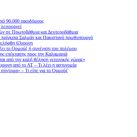
πό 90.000 οικοδόμους
λειτουργεί
ικών σε Πρωτοβάθμια και Δευτεροβάθμια
ε πρίγκιπα Σαλμάν και Πακιστανό πρωθυπουργό
νελήφθη 63χρονη
ίξει το Ορμούζ ή συνέχιση του πολέμου
ης επέκτασης προς την Καλαμαριά
αι από την καλή θέληση γειτονικής χώρας»
5χρονη από το ΑΤ – Τι λέει η αστυνομία
 σύντομα» – Τι είπε για το Ορμούζ