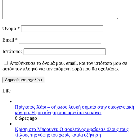
Όνομα
*
Email
*
Ιστότοπος
Αποθήκευσε το όνομά μου, email, και τον ιστότοπο μου σε
αυτόν τον πλοηγό για την επόμενη φορά που θα σχολιάσω.
Life
Πρίγκιπας Χάρι – σήκωσε λευκή σημαία στην οικογενειακή
κόντρα: Η μία κίνηση που αρνείται να κάνει
6 ώρες ago
Κρίση στο Μπρουνέι: Ο σουλτάνος αφαίρεσε όλους τους
τίτλους της νύφης του χωρίς καμία εξήγηση