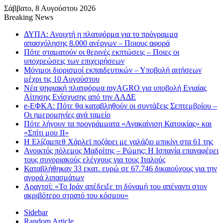
Σάββατο, 8 Αυγούστου 2026
Breaking News
ΔΥΠΑ: Ανοιχτή η πλατφόρμα για το πρόγραμμα
απασχόλησης 8.000 ανέργων – Ποιους αφορά
Πότε σταματούν οι θερινές εκπτώσεις – Ποιες οι
υποχρεώσεις των επιχειρήσεων
Μόνιμοι διορισμοί εκπαιδευτικών – Υποβολή αιτήσεων
μέχρι τις 10 Αυγούστου
Νέα ψηφιακή πλατφόρμα myAGRO για υποβολή Ενιαίας
Αίτησης Ενίσχυσης από την ΑΑΔΕ
e-ΕΦΚΑ: Πότε θα καταβληθούν οι συντάξεις Σεπτεμβρίου –
Οι ημερομηνίες ανά ταμείο
Πότε λήγουν τα προγράμματα «Ανακαίνιση Κατοικίας» και
«Σπίτι μου ΙΙ»
Η Ελίζαμπεθ Χάρλεϊ ποζάρει με γαλάζιο μπικίνι στα 61 της
Ανοικτός πόλεμος Μαδρίτης – Ρώμης: Η Ισπανία επαναφέρει
τους συνοριακούς ελέγχους για τους Ιταλούς
Καταβλήθηκαν 33 εκατ. ευρώ σε 67.746 δικαιούχους για την
αγορά λιπασμάτων
Αραγτσί: «Το Ιράν απέδειξε τη δύναμή του απέναντι στον
ακριβότερο στρατό του κόσμου»
Sidebar
Random Article