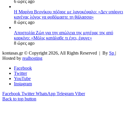
6 ώρες ago
Η Μαρίνα Βερνίκου πόζαρε με λαγοκέφαλο: «Δεν υπάρχει
κανένας λόγος να φοβόμαστε τη θάλασσα»
8 ώρες ago
Αποστολία Ζώη για την απώλεια της μητέρας της από
καρκίνο: «Μόλις κατάλαβε τι έχει, έφυγε»
8 ώρες ago
kontasas.gr © Copyright 2026, All Rights Reserved |
By
Sp
|
Hosted by
realhosting
Facebook
Twitter
YouTube
Instagram
Facebook
Twitter
WhatsApp
Telegram
Viber
Back to top button