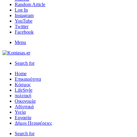
Random Article
Log In
Instagram
YouTube
Twitter
Facebook
Menu
Search for
Home
Επικαιρότητα
Κόσμος
LifeStyle
πολιτική
Οικονομία
Αθλητικά
Υγεία
Εργασία
Δήμοι Περιφέρειες
Search for