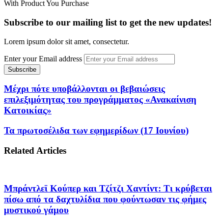
With Product You Purchase
Subscribe to our mailing list to get the new updates!
Lorem ipsum dolor sit amet, consectetur.
Enter your Email address
Μέχρι πότε υποβάλλονται οι βεβαιώσεις
επιλεξιμότητας του προγράμματος «Ανακαίνιση
Κατοικίας»
Τα πρωτοσέλιδα των εφημερίδων (17 Ιουνίου)
Related Articles
Μπράντλεϊ Κούπερ και Τζίτζι Χαντίντ: Τι κρύβεται
πίσω από τα δαχτυλίδια που φούντωσαν τις φήμες
μυστικού γάμου