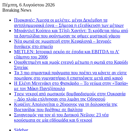
Πέμπτη, 6 Αυγούστου 2026
Breaking News
Πυρκαγιές: Άμεσα οι μελέτες, μέχρι Δεκέμβρη τα
αντιπλημμυρικά έργα – Σήμερα η εξειδίκευση των μέτρων
Μπράντλεϊ Κούπερ και Τζίτζι Χαντίντ: Τι κρύβεται πίσω από
τα δαχτυλίδια που φούντωσαν τις φήμες μυστικού γάμου
Νέα φωτιά σε χωματερή στην Κεφαλονιά – Ισχυρές
δυνάμεις στο σημείο
METLEN: Ιστορικό ρεκόρ σε έσοδα και EBITDA το Α’
εξάμηνο του 2006
Οριοθετημένη και χωρίς ενεργό μέτωπο η φωτιά στο Καρύδι
Σητείας
Τα 3 πιο σημαντικά πράγματα που πρέπει να κάνετε αν είστε
πρωτάρης στο γυμναστήριο ή επιστρέφετε μετά από καιρό
Η Ελένη Μενεγάκη στο Φισκάρδο – Το γεύμα στην «Τασία»
με τον Μάκη Παντζόπουλο
Τρεις νεκροί από ρωσικούς βομβαρδισμούς στην Ουκρανία
– Δύο πλοία επλήγησαν στο λιμάνι της Οδησσού
Κυψέλη: Απολογείται ο 26χρονος για τη δολοφονία της
Βρετανίδας που βρέθηκε σε βαλίτσα
Συναγερμός για τον ιό του Δυτικού Νείλου: 23 νέα
κρούσματα σε μία εβδομάδα και 6 νεκροί
Sidebar