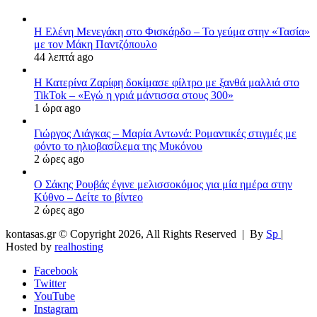
Η Ελένη Μενεγάκη στο Φισκάρδο – Το γεύμα στην «Τασία»
με τον Μάκη Παντζόπουλο
44 λεπτά ago
Η Κατερίνα Ζαρίφη δοκίμασε φίλτρο με ξανθά μαλλιά στο
TikTok – «Εγώ η γριά μάντισσα στους 300»
1 ώρα ago
Γιώργος Λιάγκας – Μαρία Αντωνά: Ρομαντικές στιγμές με
φόντο το ηλιοβασίλεμα της Μυκόνου
2 ώρες ago
Ο Σάκης Ρουβάς έγινε μελισσοκόμος για μία ημέρα στην
Κύθνο – Δείτε το βίντεο
2 ώρες ago
kontasas.gr © Copyright 2026, All Rights Reserved |
By
Sp
|
Hosted by
realhosting
Facebook
Twitter
YouTube
Instagram