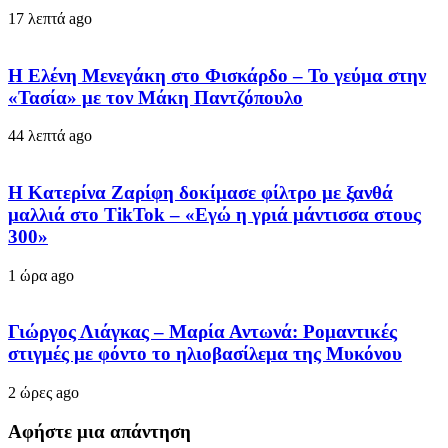
17 λεπτά ago
Η Ελένη Μενεγάκη στο Φισκάρδο – Το γεύμα στην
«Τασία» με τον Μάκη Παντζόπουλο
44 λεπτά ago
Η Κατερίνα Ζαρίφη δοκίμασε φίλτρο με ξανθά
μαλλιά στο TikTok – «Εγώ η γριά μάντισσα στους
300»
1 ώρα ago
Γιώργος Λιάγκας – Μαρία Αντωνά: Ρομαντικές
στιγμές με φόντο το ηλιοβασίλεμα της Μυκόνου
2 ώρες ago
Αφήστε μια απάντηση