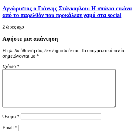
Αγνώριστος ο Γιάννης Στάνκογλου: Η σπάνια εικόνα
από το παρελθόν που προκάλεσε χαμό στα social
2 ώρες ago
Αφήστε μια απάντηση
Η ηλ. διεύθυνση σας δεν δημοσιεύεται.
Τα υποχρεωτικά πεδία
σημειώνονται με
*
Σχόλιο
*
Όνομα
*
Email
*