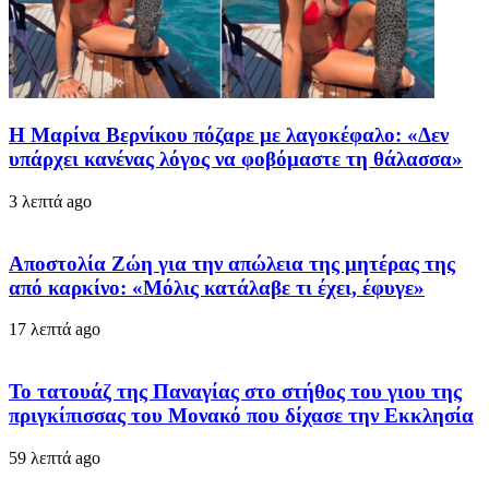
Η Μαρίνα Βερνίκου πόζαρε με λαγοκέφαλο: «Δεν
υπάρχει κανένας λόγος να φοβόμαστε τη θάλασσα»
3 λεπτά ago
Αποστολία Ζώη για την απώλεια της μητέρας της
από καρκίνο: «Μόλις κατάλαβε τι έχει, έφυγε»
17 λεπτά ago
Το τατουάζ της Παναγίας στο στήθος του γιου της
πριγκίπισσας του Μονακό που δίχασε την Εκκλησία
59 λεπτά ago