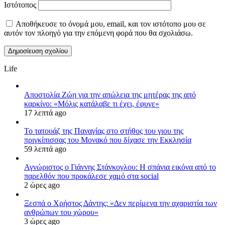
Ιστότοπος
Αποθήκευσε το όνομά μου, email, και τον ιστότοπο μου σε
αυτόν τον πλοηγό για την επόμενη φορά που θα σχολιάσω.
Life
Αποστολία Ζώη για την απώλεια της μητέρας της από
καρκίνο: «Μόλις κατάλαβε τι έχει, έφυγε»
17 λεπτά ago
Το τατουάζ της Παναγίας στο στήθος του γιου της
πριγκίπισσας του Μονακό που δίχασε την Εκκλησία
59 λεπτά ago
Αγνώριστος ο Γιάννης Στάνκογλου: Η σπάνια εικόνα από το
παρελθόν που προκάλεσε χαμό στα social
2 ώρες ago
Ξεσπά ο Χρήστος Δάντης: «Δεν περίμενα την αχαριστία των
ανθρώπων του χώρου»
3 ώρες ago