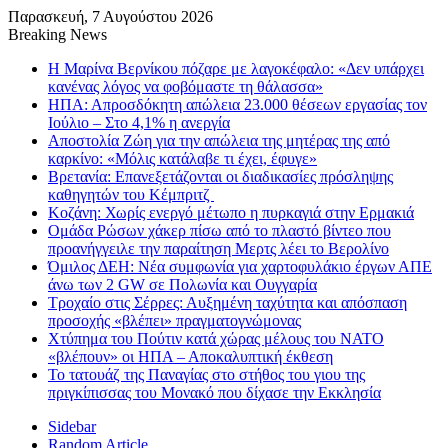
Παρασκευή, 7 Αυγούστου 2026
Breaking News
Η Μαρίνα Βερνίκου πόζαρε με λαγοκέφαλο: «Δεν υπάρχει
κανένας λόγος να φοβόμαστε τη θάλασσα»
ΗΠΑ: Απροσδόκητη απώλεια 23.000 θέσεων εργασίας τον
Ιούλιο – Στο 4,1% η ανεργία
Αποστολία Ζώη για την απώλεια της μητέρας της από
καρκίνο: «Μόλις κατάλαβε τι έχει, έφυγε»
Βρετανία: Επανεξετάζονται οι διαδικασίες πρόσληψης
καθηγητών του Κέμπριτζ
Κοζάνη: Χωρίς ενεργό μέτωπο η πυρκαγιά στην Ερμακιά
Ομάδα Ρώσων χάκερ πίσω από το πλαστό βίντεο που
προανήγγειλε την παραίτηση Μερτς λέει το Βερολίνο
Όμιλος ΔΕΗ: Νέα συμφωνία για χαρτοφυλάκιο έργων ΑΠΕ
άνω των 2 GW σε Πολωνία και Ουγγαρία
Τροχαίο στις Σέρρες: Αυξημένη ταχύτητα και απόσπαση
προσοχής «βλέπει» πραγματογνώμονας
Χτύπημα του Πούτιν κατά χώρας μέλους του ΝΑΤΟ
«βλέπουν» οι ΗΠΑ – Αποκαλυπτική έκθεση
Το τατουάζ της Παναγίας στο στήθος του γιου της
πριγκίπισσας του Μονακό που δίχασε την Εκκλησία
Sidebar
Random Article