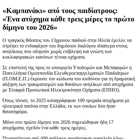
«Καμπανάκι» από τους παιδίατρους:
«Ένα ατύχημα κάθε τρεις μέρες το πρώτο
δίμηνο του 2026»
Ο τραγικός θάνατος του 13χρονου παιδιού στην Ηλεία έμελλε να
στρέψει το ενδιαφέρον του δημόσιου διαλόγου ιδιαίτερα στους
ανηλίκους που οδηγούν χωρίς επίβλεψη και γνώση των
κυκλοφοριακών κανόνων τέτοια οχήματα.
Σε επιστολή της προς το υπουργείο Υποδομών και Μεταφορών η
Πανελλήνια Ομοσπονδία Ελευθεροεπαγγελµατιών Παιδιάτρων
(Π.ΟΜ.Ε.Π.) έκρουσε τον κώδωνα του κινδύνου για τη δραματική
αύξηση των τραυματισμών και θανάτων ανηλίκων από ατυχήματα
µε Ελαφρά Προσωπικά Ηλεκτροκίνητα Οχήματα (ΕΠΗΟ).
Όπως τόνισε, το 2025 καταγράφηκαν 109 τροχαία ατυχήματα µε
ηλεκτρικά πατίνια στην Ελλάδα, εκ των οποίων δύο ήταν
θανατηφόρα.
Μόνο στο πρώτο δίμηνο του 2026 σημειώθηκαν ήδη 17
ατυχήματα, σχεδόν ένα κάθε τρεις ημέρες.
Περισσότεροι από 400 ανήλικοι χρειάστηκαν νοσηλεία λόγω