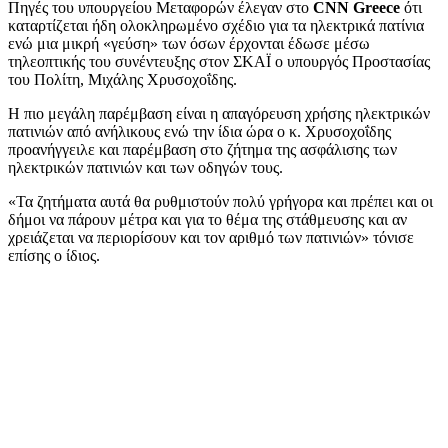
Πηγές του υπουργείου Μεταφορών έλεγαν στο
CNN Greece
ότι
καταρτίζεται ήδη ολοκληρωμένο σχέδιο για τα ηλεκτρικά πατίνια
ενώ μια μικρή «γεύση» των όσων έρχονται έδωσε μέσω
τηλεοπτικής του συνέντευξης στον ΣΚΑΪ ο υπουργός Προστασίας
του Πολίτη, Μιχάλης Χρυσοχοΐδης.
Η πιο μεγάλη παρέμβαση είναι η απαγόρευση χρήσης ηλεκτρικών
πατινιών από ανήλικους ενώ την ίδια ώρα ο κ. Χρυσοχοΐδης
προανήγγειλε και παρέμβαση στο ζήτημα της ασφάλισης των
ηλεκτρικών πατινιών και των οδηγών τους.
«Τα ζητήματα αυτά θα ρυθμιστούν πολύ γρήγορα και πρέπει και οι
δήμοι να πάρουν μέτρα και για το θέμα της στάθμευσης και αν
χρειάζεται να περιορίσουν και τον αριθμό των πατινιών» τόνισε
επίσης ο ίδιος.