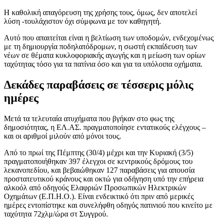
Η καθολική απαγόρευση της χρήσης τους, όμως, δεν αποτελεί
λύση -τουλάχιστον όχι σύμφωνα με τον καθηγητή.
Αυτό που απαιτείται είναι η βελτίωση των υποδομών, ενδεχομένως
με τη δημιουργία ποδηλατόδρομων, η σωστή εκπαίδευση των
νέων σε θέματα κυκλοφοριακής αγωγής και η μείωση των ορίων
ταχύτητας τόσο για τα πατίνια όσο και για τα υπόλοιπα οχήματα.
Δεκάδες παραβάσεις σε τέσσερις μόλις
ημέρες
Μετά τα τελευταία ατυχήματα που βγήκαν στο φως της
δημοσιότητας, η ΕΛ.ΑΣ. πραγματοποίησε εντατικούς ελέγχους –
και οι αριθμοί μιλούν από μόνοι τους.
Από το πρωί της Πέμπτης (30/4) μέχρι και την Κυριακή (3/5)
πραγματοποιήθηκαν 397 έλεγχοι σε κεντρικούς δρόμους του
λεκανοπεδίου, και βεβαιώθηκαν 127 παραβάσεις για απουσία
προστατευτικού κράνους και οκτώ για οδήγηση υπό την επήρεια
αλκοόλ από οδηγούς Ελαφριών Προσωπικών Ηλεκτρικών
Οχημάτων (Ε.Π.Η.Ο.). Είναι ενδεικτικό ότι πριν από μερικές
ημέρες εντοπίστηκε και συνελήφθη οδηγός πατινιού που κινείτο με
ταχύτητα 72χλμ/ώρα στ Συγγρού.