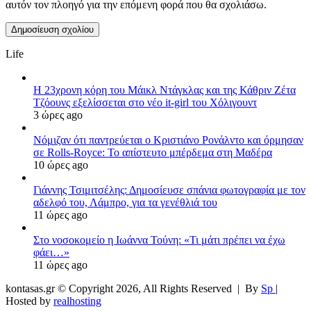
αυτόν τον πλοηγό για την επόμενη φορά που θα σχολιάσω.
Life
Η 23χρονη κόρη τoυ Μάικλ Ντάγκλας και της Κάθριν Ζέτα
Τζόουνς εξελίσσεται στο νέο it-girl του Χόλιγουντ
3 ώρες ago
Νόμιζαν ότι παντρεύεται ο Κριστιάνο Ρονάλντο και όρμησαν
σε Rolls-Royce: Το απίστευτο μπέρδεμα στη Μαδέρα
10 ώρες ago
Γιάννης Τσιμιτσέλης: Δημοσίευσε σπάνια φωτογραφία με τον
αδελφό του, Λάμπρο, για τα γενέθλιά του
11 ώρες ago
Στο νοσοκομείο η Ιωάννα Τούνη: «Τι μάτι πρέπει να έχω
φάει…»
11 ώρες ago
kontasas.gr © Copyright 2026, All Rights Reserved |
By
Sp
|
Hosted by
realhosting