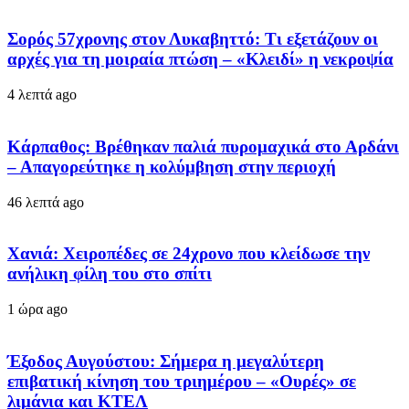
Σορός 57χρονης στον Λυκαβηττό: Τι εξετάζουν οι
αρχές για τη μοιραία πτώση – «Κλειδί» η νεκροψία
4 λεπτά ago
Κάρπαθος: Βρέθηκαν παλιά πυρομαχικά στο Αρδάνι
– Απαγορεύτηκε η κολύμβηση στην περιοχή
46 λεπτά ago
Χανιά: Χειροπέδες σε 24χρονο που κλείδωσε την
ανήλικη φίλη του στο σπίτι
1 ώρα ago
Έξοδος Αυγούστου: Σήμερα η μεγαλύτερη
επιβατική κίνηση του τριημέρου – «Ουρές» σε
λιμάνια και ΚΤΕΛ