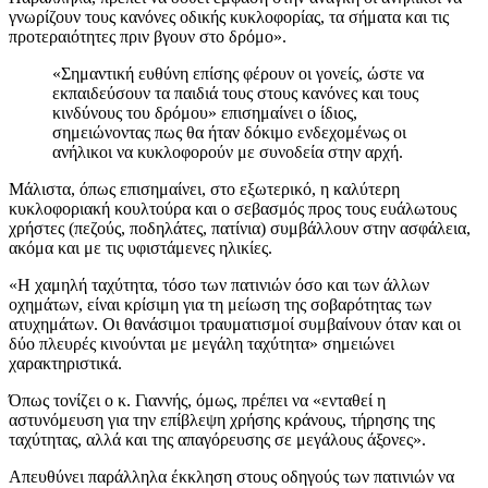
γνωρίζουν τους κανόνες οδικής κυκλοφορίας, τα σήματα και τις
προτεραιότητες πριν βγουν στο δρόμο».
«Σημαντική ευθύνη επίσης φέρουν οι γονείς, ώστε να
εκπαιδεύσουν τα παιδιά τους στους κανόνες και τους
κινδύνους του δρόμου» επισημαίνει ο ίδιος,
σημειώνοντας πως θα ήταν δόκιμο ενδεχομένως οι
ανήλικοι να κυκλοφορούν με συνοδεία στην αρχή.
Μάλιστα, όπως επισημαίνει, στο εξωτερικό, η καλύτερη
κυκλοφοριακή κουλτούρα και ο σεβασμός προς τους ευάλωτους
χρήστες (πεζούς, ποδηλάτες, πατίνια) συμβάλλουν στην ασφάλεια,
ακόμα και με τις υφιστάμενες ηλικίες.
«Η χαμηλή ταχύτητα, τόσο των πατινιών όσο και των άλλων
οχημάτων, είναι κρίσιμη για τη μείωση της σοβαρότητας των
ατυχημάτων. Οι θανάσιμοι τραυματισμοί συμβαίνουν όταν και οι
δύο πλευρές κινούνται με μεγάλη ταχύτητα» σημειώνει
χαρακτηριστικά.
Όπως τονίζει ο κ. Γιαννής, όμως, πρέπει να «ενταθεί η
αστυνόμευση για την επίβλεψη χρήσης κράνους, τήρησης της
ταχύτητας, αλλά και της απαγόρευσης σε μεγάλους άξονες».
Απευθύνει παράλληλα έκκληση στους οδηγούς των πατινιών να