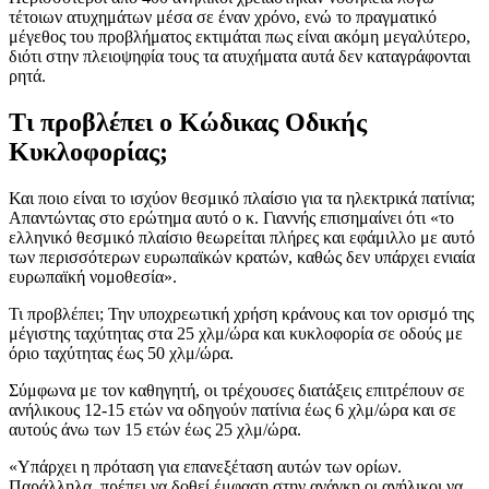
τέτοιων ατυχημάτων μέσα σε έναν χρόνο, ενώ το πραγματικό
μέγεθος του προβλήματος εκτιμάται πως είναι ακόμη μεγαλύτερο,
διότι στην πλειοψηφία τους τα ατυχήματα αυτά δεν καταγράφονται
ρητά.
Τι προβλέπει ο Κώδικας Οδικής
Κυκλοφορίας;
Και ποιο είναι το ισχύον θεσμικό πλαίσιο για τα ηλεκτρικά πατίνια;
Απαντώντας στο ερώτημα αυτό ο κ. Γιαννής επισημαίνει ότι «το
ελληνικό θεσμικό πλαίσιο θεωρείται πλήρες και εφάμιλλο με αυτό
των περισσότερων ευρωπαϊκών κρατών, καθώς δεν υπάρχει ενιαία
ευρωπαϊκή νομοθεσία».
Τι προβλέπει; Την υποχρεωτική χρήση κράνους και τον ορισμό της
μέγιστης ταχύτητας στα 25 χλμ/ώρα και κυκλοφορία σε οδούς με
όριο ταχύτητας έως 50 χλμ/ώρα.
Σύμφωνα με τον καθηγητή, οι τρέχουσες διατάξεις επιτρέπουν σε
ανήλικους 12-15 ετών να οδηγούν πατίνια έως 6 χλμ/ώρα και σε
αυτούς άνω των 15 ετών έως 25 χλμ/ώρα.
«Υπάρχει η πρόταση για επανεξέταση αυτών των ορίων.
Παράλληλα, πρέπει να δοθεί έμφαση στην ανάγκη οι ανήλικοι να