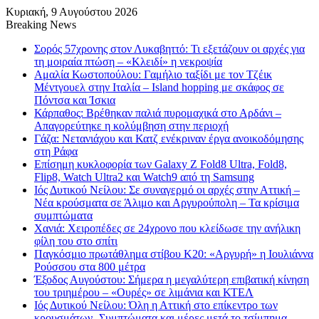
Κυριακή, 9 Αυγούστου 2026
Breaking News
Σορός 57χρονης στον Λυκαβηττό: Τι εξετάζουν οι αρχές για
τη μοιραία πτώση – «Κλειδί» η νεκροψία
Αμαλία Κωστοπούλου: Γαμήλιο ταξίδι με τον Τζέικ
Μέντγουελ στην Ιταλία – Island hopping με σκάφος σε
Πόντσα και Ίσκια
Κάρπαθος: Βρέθηκαν παλιά πυρομαχικά στο Αρδάνι –
Απαγορεύτηκε η κολύμβηση στην περιοχή
Γάζα: Νετανιάχου και Κατζ ενέκριναν έργα ανοικοδόμησης
στη Ράφα
Επίσημη κυκλοφορία των Galaxy Z Fold8 Ultra, Fold8,
Flip8, Watch Ultra2 και Watch9 από τη Samsung
Ιός Δυτικού Νείλου: Σε συναγερμό οι αρχές στην Αττική –
Νέα κρούσματα σε Άλιμο και Αργυρούπολη – Τα κρίσιμα
συμπτώματα
Χανιά: Χειροπέδες σε 24χρονο που κλείδωσε την ανήλικη
φίλη του στο σπίτι
Παγκόσμιο πρωτάθλημα στίβου Κ20: «Αργυρή» η Ιουλιάννα
Ρούσσου στα 800 μέτρα
Έξοδος Αυγούστου: Σήμερα η μεγαλύτερη επιβατική κίνηση
του τριημέρου – «Ουρές» σε λιμάνια και ΚΤΕΛ
Ιός Δυτικού Νείλου: Όλη η Αττική στο επίκεντρο των
κρουσμάτων- Συμπτώματα και μέρες μετά το τσίμπημα