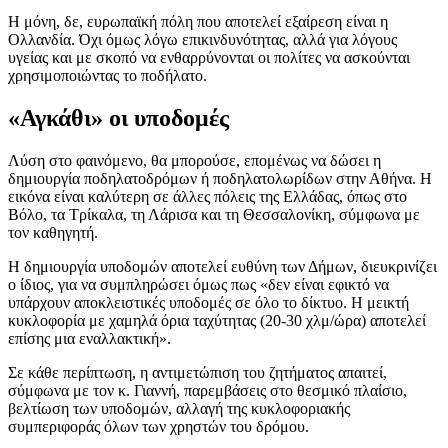
Η μόνη, δε, ευρωπαϊκή πόλη που αποτελεί εξαίρεση είναι η
Ολλανδία. Όχι όμως λόγω επικινδυνότητας, αλλά για λόγους
υγείας και με σκοπό να ενθαρρύνονται οι πολίτες να ασκούνται
χρησιμοποιώντας το ποδήλατο.
«Αγκάθι» οι υποδομές
Λύση στο φαινόμενο, θα μπορούσε, επομένως να δώσει η
δημιουργία ποδηλατοδρόμων ή ποδηλατολωρίδων στην Αθήνα. Η
εικόνα είναι καλύτερη σε άλλες πόλεις της Ελλάδας, όπως στο
Βόλο, τα Τρίκαλα, τη Λάρισα και τη Θεσσαλονίκη, σύμφωνα με
τον καθηγητή.
Η δημιουργία υποδομών αποτελεί ευθύνη των Δήμων, διευκρινίζει
ο ίδιος, για να συμπληρώσει όμως πως «δεν είναι εφικτό να
υπάρχουν αποκλειστικές υποδομές σε όλο το δίκτυο. Η μεικτή
κυκλοφορία με χαμηλά όρια ταχύτητας (20-30 χλμ/ώρα) αποτελεί
επίσης μια εναλλακτική».
Σε κάθε περίπτωση, η αντιμετώπιση του ζητήματος απαιτεί,
σύμφωνα με τον κ. Γιαννή, παρεμβάσεις στο θεσμικό πλαίσιο,
βελτίωση των υποδομών, αλλαγή της κυκλοφοριακής
συμπεριφοράς όλων των χρηστών του δρόμου.