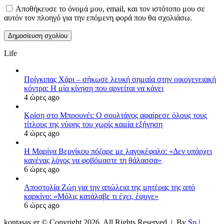
Αποθήκευσε το όνομά μου, email, και τον ιστότοπο μου σε
αυτόν τον πλοηγό για την επόμενη φορά που θα σχολιάσω.
Life
Πρίγκιπας Χάρι – σήκωσε λευκή σημαία στην οικογενειακή
κόντρα: Η μία κίνηση που αρνείται να κάνει
4 ώρες ago
Κρίση στο Μπρουνέι: Ο σουλτάνος αφαίρεσε όλους τους
τίτλους της νύφης του χωρίς καμία εξήγηση
4 ώρες ago
Η Μαρίνα Βερνίκου πόζαρε με λαγοκέφαλο: «Δεν υπάρχει
κανένας λόγος να φοβόμαστε τη θάλασσα»
6 ώρες ago
Αποστολία Ζώη για την απώλεια της μητέρας της από
καρκίνο: «Μόλις κατάλαβε τι έχει, έφυγε»
6 ώρες ago
kontasas.gr © Copyright 2026, All Rights Reserved |
By
Sp
|