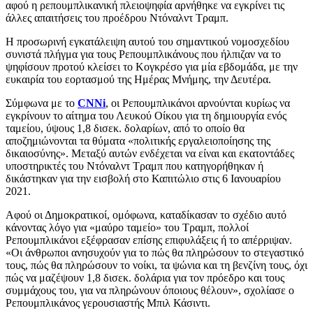
αφού η ρεπουμπλικανική πλειοψηφία αρνήθηκε να εγκρίνει τις
άλλες απαιτήσεις του προέδρου Ντόναλντ Τραμπ.
Η προσωρινή εγκατάλειψη αυτού του σημαντικού νομοσχεδίου
συνιστά πλήγμα για τους Ρεπουμπλικάνους που ήλπιζαν να το
ψηφίσουν προτού κλείσει το Κογκρέσο για μία εβδομάδα, με την
ευκαιρία του εορτασμού της Ημέρας Μνήμης, την Δευτέρα.
Σύμφωνα με το
CNNi
, οι Ρεπουμπλικάνοι αρνούνται κυρίως να
εγκρίνουν το αίτημα του Λευκού Οίκου για τη δημιουργία ενός
ταμείου, ύψους 1,8 δισεκ. δολαρίων, από το οποίο θα
αποζημιώνονται τα θύματα «πολιτικής εργαλειοποίησης της
δικαιοσύνης». Μεταξύ αυτών ενδέχεται να είναι και εκατοντάδες
υποστηρικτές του Ντόναλντ Τραμπ που κατηγορήθηκαν ή
δικάστηκαν για την εισβολή στο Καπιτώλιο στις 6 Ιανουαρίου
2021.
Αφού οι Δημοκρατικοί, ομόφωνα, καταδίκασαν το σχέδιο αυτό
κάνοντας λόγο για «μαύρο ταμείο» του Τραμπ, πολλοί
Ρεπουμπλικάνοι εξέφρασαν επίσης επιφυλάξεις ή το απέρριψαν.
«Οι άνθρωποι ανησυχούν για το πώς θα πληρώσουν το στεγαστικό
τους, πώς θα πληρώσουν το νοίκι, τα ψώνια και τη βενζίνη τους, όχι
πώς να μαζέψουν 1,8 δισεκ. δολάρια για τον πρόεδρο και τους
συμμάχους του, για να πληρώνουν όποιους θέλουν», σχολίασε ο
Ρεπουμπλικάνος γερουσιαστής Μπιλ Κάσιντι.