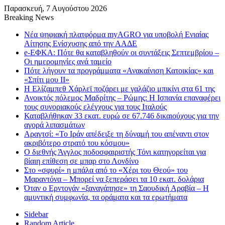
Παρασκευή, 7 Αυγούστου 2026
Breaking News
Νέα ψηφιακή πλατφόρμα myAGRO για υποβολή Ενιαίας
Αίτησης Ενίσχυσης από την ΑΑΔΕ
e-ΕΦΚΑ: Πότε θα καταβληθούν οι συντάξεις Σεπτεμβρίου –
Οι ημερομηνίες ανά ταμείο
Πότε λήγουν τα προγράμματα «Ανακαίνιση Κατοικίας» και
«Σπίτι μου ΙΙ»
Η Ελίζαμπεθ Χάρλεϊ ποζάρει με γαλάζιο μπικίνι στα 61 της
Ανοικτός πόλεμος Μαδρίτης – Ρώμης: Η Ισπανία επαναφέρει
τους συνοριακούς ελέγχους για τους Ιταλούς
Καταβλήθηκαν 33 εκατ. ευρώ σε 67.746 δικαιούχους για την
αγορά λιπασμάτων
Αραγτσί: «Το Ιράν απέδειξε τη δύναμή του απέναντι στον
ακριβότερο στρατό του κόσμου»
Ο διεθνής Άγγλος ποδοσφαιριστής Τόνι κατηγορείται για
βίαιη επίθεση σε μπαρ στο Λονδίνο
Στο «σφυρί» η μπάλα από το «Χέρι του Θεού» του
Μαραντόνα – Μπορεί να ξεπεράσει τα 10 εκατ. δολάρια
Όταν ο Ερντογάν «ξαναγάπησε» τη Σαουδική Αραβία – Η
αμυντική συμφωνία, τα οράματα και τα ερωτήματα
Sidebar
Random Article