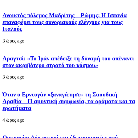
Ανοικτός πόλεμος Μαδρίτης – Ρώμης: Η Ισπανία
επαναφέρει τους συνοριακούς ελέγχους για τους
Ιταλούς
3 ώρες ago
Αραγτσί: «Το Ιράν απέδειξε τη δύναμή του απέναντι
στον ακριβότερο στρατό του κόσμου»
3 ώρες ago
Όταν ο Ερντογάν «ξαναγάπησε» τη Σαουδική
Αραβία – Η αμυντική συμφωνία, τα οράματα και τα
ερωτήματα
4 ώρες ago
Ουκρανία: Δύο νεκροί και έξι τραυματίες από