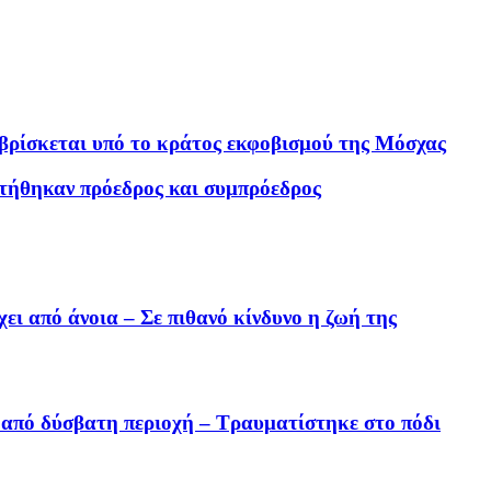
 βρίσκεται υπό το κράτος εκφοβισμού της Μόσχας
τήθηκαν πρόεδρος και συμπρόεδρος
ει από άνοια – Σε πιθανό κίνδυνο η ζωή της
 από δύσβατη περιοχή – Τραυματίστηκε στο πόδι