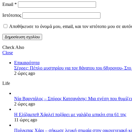
Email
*
Ιστότοπος
Αποθήκευσε το όνομά μου, email, και τον ιστότοπο μου σε αυτό
Check Also
Close
Επικαιρότητα
Σέρρες: Πέπλο μυστηρίου για τον θάνατου του 68χρονου- Στο
2 ώρες ago
Life
Νία Βαρντάλος – Σπύρος Κατσαγάνης: Μια σχέση που θυμίζει 
2 ώρες ago
Η Ελίζαμπεθ Χάρλεϊ ποζάρει με γαλάζιο μπικίνι στα 61 της
11 ώρες ago
Πρίγκιπας Χάρι – σήκωσε λευκή σημαία στην οικογενειακή κόν