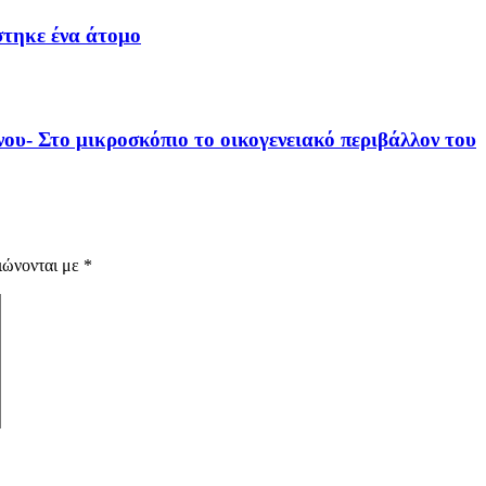
τηκε ένα άτομο
ου- Στο μικροσκόπιο το οικογενειακό περιβάλλον του
ιώνονται με
*