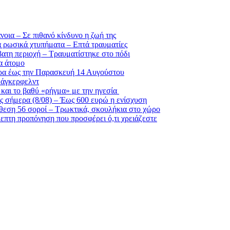
νοια – Σε πιθανό κίνδυνο η ζωή της
α ρωσικά χτυπήματα – Επτά τραυματίες
βατη περιοχή – Τραυματίστηκε στο πόδι
α άτομο
ρα έως την Παρασκευή 14 Αυγούστου
Λάγκερφελντ
και το βαθύ «ρήγμα» με την ηγεσία
ς σήμερα (8/08) – Έως 600 ευρώ η ενίσχυση
θεση 56 σοροί – Τρωκτικά, σκουλήκια στο χώρο
λεπτη προπόνηση που προσφέρει ό,τι χρειάζεστε