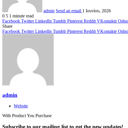
admin
Send an email
1 Ιουνίου, 2026
0
5
1 minute read
Facebook
Twitter
LinkedIn
Tumblr
Pinterest
Reddit
VKontakte
Odnok
Share
Facebook
Twitter
LinkedIn
Tumblr
Pinterest
Reddit
VKontakte
Odnok
admin
Website
With Product You Purchase
Subscribe to our mailing list to get the new updates!