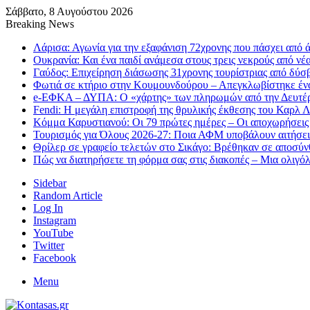
Σάββατο, 8 Αυγούστου 2026
Breaking News
Λάρισα: Αγωνία για την εξαφάνιση 72χρονης που πάσχει από ά
Ουκρανία: Και ένα παιδί ανάμεσα στους τρεις νεκρούς από νέ
Γαύδος: Επιχείρηση διάσωσης 31χρονης τουρίστριας από δύσ
Φωτιά σε κτήριο στην Κουμουνδούρου – Απεγκλωβίστηκε έν
e-ΕΦΚΑ – ΔΥΠΑ: Ο «χάρτης» των πληρωμών από την Δευτέ
Fendi: Η μεγάλη επιστροφή της θρυλικής έκθεσης του Καρλ 
Κόμμα Καρυστιανού: Οι 79 πρώτες ημέρες – Οι αποχωρήσεις 
Τουρισμός για Όλους 2026-27: Ποια ΑΦΜ υποβάλουν αιτήσει
Θρίλερ σε γραφείο τελετών στο Σικάγο: Βρέθηκαν σε αποσύν
Πώς να διατηρήσετε τη φόρμα σας στις διακοπές – Μια ολιγό
Sidebar
Random Article
Log In
Instagram
YouTube
Twitter
Facebook
Menu