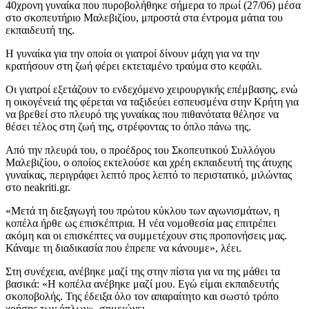
40χρονη γυναίκα που πυροβολήθηκε σήμερα το πρωί (27/06) μέσα
στο σκοπευτήριο Μαλεβιζίου, μπροστά στα έντρομα μάτια του
εκπαιδευτή της.
Η γυναίκα για την οποία οι γιατροί δίνουν μάχη για να την
κρατήσουν στη ζωή φέρει εκτεταμένο τραύμα στο κεφάλι.
Οι γιατροί εξετάζουν το ενδεχόμενο χειρουργικής επέμβασης, ενώ
η οικογένειά της φέρεται να ταξιδεύει εσπευσμένα στην Κρήτη για
να βρεθεί στο πλευρό της γυναίκας που πιθανότατα θέλησε να
θέσει τέλος στη ζωή της, στρέφοντας το όπλο πάνω της.
Από την πλευρά του, ο προέδρος του Σκοπευτικού Συλλόγου
Μαλεβιζίου, ο οποίος εκτελούσε και χρέη εκπαιδευτή της άτυχης
γυναίκας, περιγράφει λεπτό προς λεπτό τo περιστατικό, μιλώντας
στο neakriti.gr.
«Μετά τη διεξαγωγή του πρώτου κύκλου των αγωνισμάτων, η
κοπέλα ήρθε ως επισκέπτρια. Η νέα νομοθεσία μας επιτρέπει
ακόμη και οι επισκέπτες να συμμετέχουν στις προπονήσεις μας.
Κάναμε τη διαδικασία που έπρεπε να κάνουμε», λέει.
Στη συνέχεια, ανέβηκε μαζί της στην πίστα για να της μάθει τα
βασικά: «Η κοπέλα ανέβηκε μαζί μου. Εγώ είμαι εκπαιδευτής
σκοποβολής. Της έδειξα όλο τον απαραίτητο και σωστό τρόπο
χρήσης των όπλων», σημειώνει,