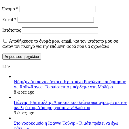
Όνομα
*
Email
*
Ιστότοπος
Αποθήκευσε το όνομά μου, email, και τον ιστότοπο μου σε
αυτόν τον πλοηγό για την επόμενη φορά που θα σχολιάσω.
Life
Νόμιζαν ότι παντρεύεται ο Κριστιάνο Ρονάλντο και όρμησαν
σε Rolls-Royce: Το απίστευτο μπέρδεμα στη Μαδέρα
8 ώρες ago
Γιάννης Τσιμιτσέλης: Δημοσίευσε σπάνια φωτογραφία με τον
αδελφό του, Λάμπρο, για τα γενέθλιά του
9 ώρες ago
Στο νοσοκομείο η Ιωάννα Τούνη: «Τι μάτι πρέπει να έχω
φάει…»