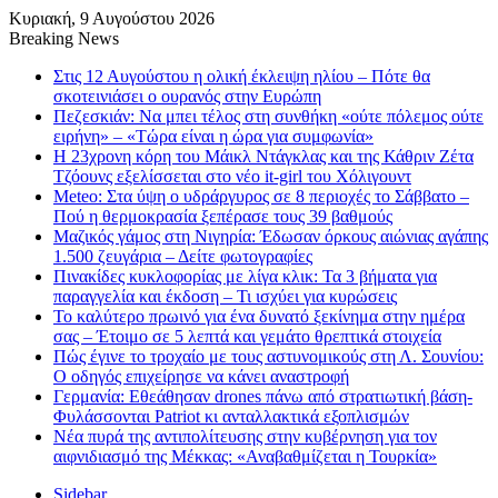
Κυριακή, 9 Αυγούστου 2026
Breaking News
Στις 12 Αυγούστου η ολική έκλειψη ηλίου – Πότε θα
σκοτεινιάσει ο ουρανός στην Ευρώπη
Πεζεσκιάν: Να μπει τέλος στη συνθήκη «ούτε πόλεμος ούτε
ειρήνη» – «Τώρα είναι η ώρα για συμφωνία»
Η 23χρονη κόρη τoυ Μάικλ Ντάγκλας και της Κάθριν Ζέτα
Τζόουνς εξελίσσεται στο νέο it-girl του Χόλιγουντ
Meteo: Στα ύψη ο υδράργυρος σε 8 περιοχές το Σάββατο –
Πού η θερμοκρασία ξεπέρασε τους 39 βαθμούς
Μαζικός γάμος στη Νιγηρία: Έδωσαν όρκους αιώνιας αγάπης
1.500 ζευγάρια – Δείτε φωτογραφίες
Πινακίδες κυκλοφορίας με λίγα κλικ: Τα 3 βήματα για
παραγγελία και έκδοση – Τι ισχύει για κυρώσεις
Το καλύτερο πρωινό για ένα δυνατό ξεκίνημα στην ημέρα
σας – Έτοιμο σε 5 λεπτά και γεμάτο θρεπτικά στοιχεία
Πώς έγινε το τροχαίο με τους αστυνομικούς στη Λ. Σουνίου:
Ο οδηγός επιχείρησε να κάνει αναστροφή
Γερμανία: Εθεάθησαν drones πάνω από στρατιωτική βάση-
Φυλάσσονται Patriot κι ανταλλακτικά εξοπλισμών
Νέα πυρά της αντιπολίτευσης στην κυβέρνηση για τον
αιφνιδιασμό της Μέκκας: «Αναβαθμίζεται η Τουρκία»
Sidebar