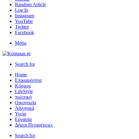
Random Article
Log In
Instagram
YouTube
Twitter
Facebook
Menu
Search for
Home
Επικαιρότητα
Κόσμος
LifeStyle
πολιτική
Οικονομία
Αθλητικά
Υγεία
Εργασία
Δήμοι Περιφέρειες
Search for