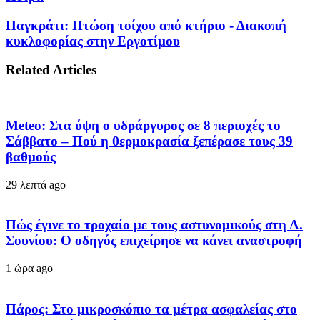
Παγκράτι: Πτώση τοίχου από κτήριο - Διακοπή
κυκλοφορίας στην Εργοτίμου
Related Articles
Meteo: Στα ύψη ο υδράργυρος σε 8 περιοχές το
Σάββατο – Πού η θερμοκρασία ξεπέρασε τους 39
βαθμούς
29 λεπτά ago
Πώς έγινε το τροχαίο με τους αστυνομικούς στη Λ.
Σουνίου: Ο οδηγός επιχείρησε να κάνει αναστροφή
1 ώρα ago
Πάρος: Στο μικροσκόπιο τα μέτρα ασφαλείας στο