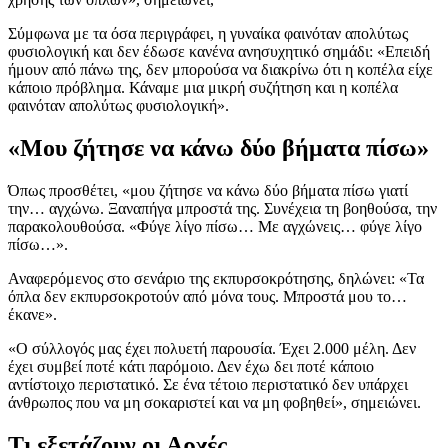
Σύμφωνα με τα όσα περιγράφει, η γυναίκα φαινόταν απολύτως
φυσιολογική και δεν έδωσε κανένα ανησυχητικό σημάδι: «Επειδή
ήμουν από πάνω της, δεν μπορούσα να διακρίνω ότι η κοπέλα είχε
κάποιο πρόβλημα. Κάναμε μια μικρή συζήτηση και η κοπέλα
φαινόταν απολύτως φυσιολογική».
«Μου ζήτησε να κάνω δύο βήματα πίσω»
Όπως προσθέτει, «μου ζήτησε να κάνω δύο βήματα πίσω γιατί
την… αγχώνω. Ξαναπήγα μπροστά της. Συνέχεια τη βοηθούσα, την
παρακολουθούσα. «Φύγε λίγο πίσω… Με αγχώνεις… φύγε λίγο
πίσω…».
Αναφερόμενος στο σενάριο της εκπυρσοκρότησης, δηλώνει: «Τα
όπλα δεν εκπυρσοκροτούν από μόνα τους. Μπροστά μου το…
έκανε».
«Ο σύλλογός μας έχει πολυετή παρουσία. Έχει 2.000 μέλη. Δεν
έχει συμβεί ποτέ κάτι παρόμοιο. Δεν έχω δει ποτέ κάποιο
αντίστοιχο περιστατικό. Σε ένα τέτοιο περιστατικό δεν υπάρχει
άνθρωπος που να μη σοκαριστεί και να μη φοβηθεί», σημειώνει.
Τι εξετάζουν οι Αρχές