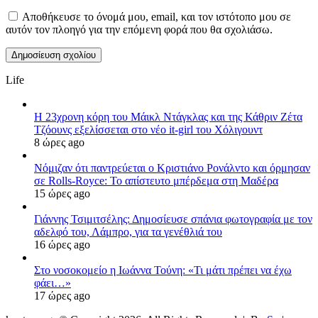
Αποθήκευσε το όνομά μου, email, και τον ιστότοπο μου σε
αυτόν τον πλοηγό για την επόμενη φορά που θα σχολιάσω.
Life
Η 23χρονη κόρη τoυ Μάικλ Ντάγκλας και της Κάθριν Ζέτα
Τζόουνς εξελίσσεται στο νέο it-girl του Χόλιγουντ
8 ώρες ago
Νόμιζαν ότι παντρεύεται ο Κριστιάνο Ρονάλντο και όρμησαν
σε Rolls-Royce: Το απίστευτο μπέρδεμα στη Μαδέρα
15 ώρες ago
Γιάννης Τσιμιτσέλης: Δημοσίευσε σπάνια φωτογραφία με τον
αδελφό του, Λάμπρο, για τα γενέθλιά του
16 ώρες ago
Στο νοσοκομείο η Ιωάννα Τούνη: «Τι μάτι πρέπει να έχω
φάει…»
17 ώρες ago