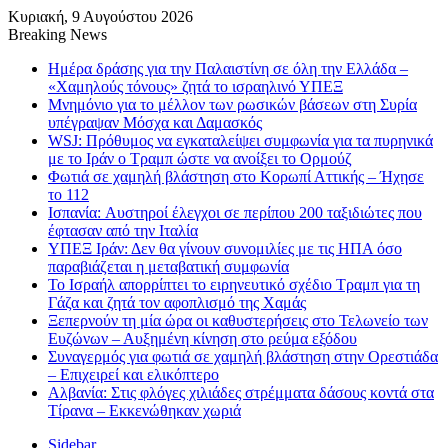
Κυριακή, 9 Αυγούστου 2026
Breaking News
Ημέρα δράσης για την Παλαιστίνη σε όλη την Ελλάδα –
«Χαμηλούς τόνους» ζητά το ισραηλινό ΥΠΕΞ
Μνημόνιο για το μέλλον των ρωσικών βάσεων στη Συρία
υπέγραψαν Μόσχα και Δαμασκός
WSJ: Πρόθυμος να εγκαταλείψει συμφωνία για τα πυρηνικά
με το Ιράν ο Τραμπ ώστε να ανοίξει το Ορμούζ
Φωτιά σε χαμηλή βλάστηση στο Κορωπί Αττικής – Ήχησε
το 112
Ισπανία: Aυστηροί έλεγχοι σε περίπου 200 ταξιδιώτες που
έφτασαν από την Ιταλία
ΥΠΕΞ Ιράν: Δεν θα γίνουν συνομιλίες με τις ΗΠΑ όσο
παραβιάζεται η μεταβατική συμφωνία
Το Ισραήλ απορρίπτει το ειρηνευτικό σχέδιο Τραμπ για τη
Γάζα και ζητά τον αφοπλισμό της Χαμάς
Ξεπερνούν τη μία ώρα οι καθυστερήσεις στο Τελωνείο των
Ευζώνων – Αυξημένη κίνηση στο ρεύμα εξόδου
Συναγερμός για φωτιά σε χαμηλή βλάστηση στην Ορεστιάδα
– Επιχειρεί και ελικόπτερο
Αλβανία: Στις φλόγες χιλιάδες στρέμματα δάσους κοντά στα
Τίρανα – Εκκενώθηκαν χωριά
Sidebar