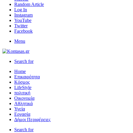
Random Article
Log In
Instagram
YouTube
Twitter
Facebook
Menu
Search for
Home
Επικαιρότητα
Κόσμος
LifeStyle
πολιτική
Οικονομία
Αθλητικά
Υγεία
Εργασία
Δήμοι Περιφέρειες
Search for