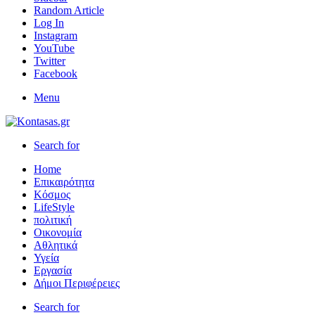
Random Article
Log In
Instagram
YouTube
Twitter
Facebook
Menu
Search for
Home
Επικαιρότητα
Κόσμος
LifeStyle
πολιτική
Οικονομία
Αθλητικά
Υγεία
Εργασία
Δήμοι Περιφέρειες
Search for