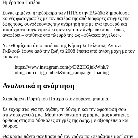
Ημέρα του Πατέρα.
Συγκεκριμένα, η πρέσβειρα των ΗΠΑ στην Ελλάδα δημοσίευσε
κοινές φωτογραφίες με τον πατέρα της από διάφορες στιγμές της
ζωής τους, συνοδεύοντας την ανάρτησή της με ένα τρυφερό και
ταυτόχρονα συγκινητικό κείμενο για τον άνθρωπο που – όπως
αναφέρει – στάθηκε στο πλευρό της ως «φύλακας άγγελος».
Υπενθυμίζεται ότι ο πατέρας της Κίμπερλι Γκίλφοϊλ, Άντονι
Γκίλφοϊλ έφυγε από την ζωή το 2008 έπειτα από άνιση μάχη με τον
καρκίνο.
https://www.instagram.com/p/DZ2HGjukWnk/?
utm_source=ig_embed&utm_campaign=loading
Αναλυτικά η ανάρτηση
Χαρούμενη Γιορτή του Πατέρα στον ουρανό, μπαμπά.
Σε ευχαριστώ για την αγάπη, τη δύναμη και την αφοσίωσή σου
στην οικογένειά μας. Μετά τον θάνατο της μαμάς, μας κράτησες
όρθιους στις πιο δύσκολες στιγμές της ζωής, με αξιοπρέπεια και
θάρρος.
Θα κρατώ πάντα σαν θησαυρό τον χρόνο που περάσαμε μαζί στην