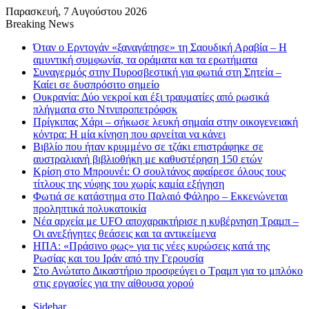
Παρασκευή, 7 Αυγούστου 2026
Breaking News
Όταν ο Ερντογάν «ξαναγάπησε» τη Σαουδική Αραβία – Η
αμυντική συμφωνία, τα οράματα και τα ερωτήματα
Συναγερμός στην Πυροσβεστική για φωτιά στη Σητεία –
Καίει σε δυσπρόσιτο σημείο
Ουκρανία: Δύο νεκροί και έξι τραυματίες από ρωσικά
πλήγματα στο Ντνιπροπετρόφσκ
Πρίγκιπας Χάρι – σήκωσε λευκή σημαία στην οικογενειακή
κόντρα: Η μία κίνηση που αρνείται να κάνει
Βιβλίο που ήταν κρυμμένο σε τζάκι επιστράφηκε σε
αυστραλιανή βιβλιοθήκη με καθυστέρηση 150 ετών
Κρίση στο Μπρουνέι: Ο σουλτάνος αφαίρεσε όλους τους
τίτλους της νύφης του χωρίς καμία εξήγηση
Φωτιά σε κατάστημα στο Παλαιό Φάληρο – Εκκενώνεται
προληπτικά πολυκατοικία
Νέα αρχεία με UFO αποχαρακτήρισε η κυβέρνηση Τραμπ –
Οι ανεξήγητες θεάσεις και τα αντικείμενα
ΗΠΑ: «Πράσινο φως» για τις νέες κυρώσεις κατά της
Ρωσίας και του Ιράν από την Γερουσία
Στο Ανώτατο Δικαστήριο προσφεύγει ο Τραμπ για το μπλόκο
στις εργασίες για την αίθουσα χορού
Sidebar