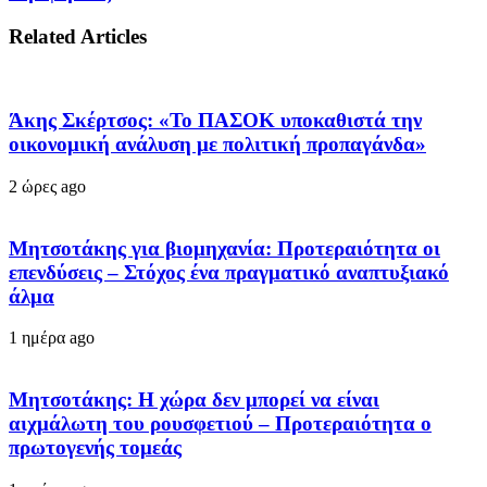
Related Articles
Άκης Σκέρτσος: «Το ΠΑΣΟΚ υποκαθιστά την
οικονομική ανάλυση με πολιτική προπαγάνδα»
2 ώρες ago
Μητσοτάκης για βιομηχανία: Προτεραιότητα οι
επενδύσεις – Στόχος ένα πραγματικό αναπτυξιακό
άλμα
1 ημέρα ago
Μητσοτάκης: Η χώρα δεν μπορεί να είναι
αιχμάλωτη του ρουσφετιού – Προτεραιότητα ο
πρωτογενής τομεάς