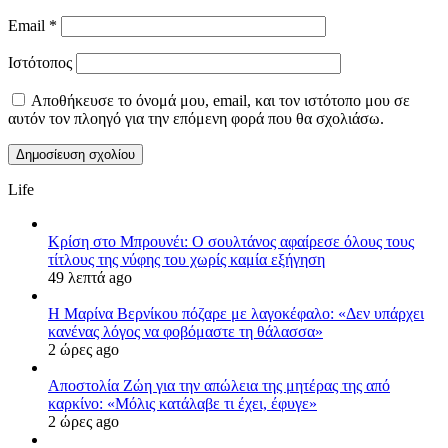
Email
*
Ιστότοπος
Αποθήκευσε το όνομά μου, email, και τον ιστότοπο μου σε
αυτόν τον πλοηγό για την επόμενη φορά που θα σχολιάσω.
Life
Κρίση στο Μπρουνέι: Ο σουλτάνος αφαίρεσε όλους τους
τίτλους της νύφης του χωρίς καμία εξήγηση
49 λεπτά ago
Η Μαρίνα Βερνίκου πόζαρε με λαγοκέφαλο: «Δεν υπάρχει
κανένας λόγος να φοβόμαστε τη θάλασσα»
2 ώρες ago
Αποστολία Ζώη για την απώλεια της μητέρας της από
καρκίνο: «Μόλις κατάλαβε τι έχει, έφυγε»
2 ώρες ago