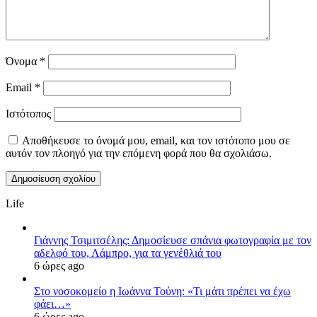
Όνομα
*
Email
*
Ιστότοπος
Αποθήκευσε το όνομά μου, email, και τον ιστότοπο μου σε
αυτόν τον πλοηγό για την επόμενη φορά που θα σχολιάσω.
Life
Γιάννης Τσιμιτσέλης: Δημοσίευσε σπάνια φωτογραφία με τον
αδελφό του, Λάμπρο, για τα γενέθλιά του
6 ώρες ago
Στο νοσοκομείο η Ιωάννα Τούνη: «Τι μάτι πρέπει να έχω
φάει…»
6 ώρες ago