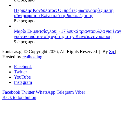
Περικλής Κονδυλάτος: Οι πρώτες φωτογραφίες με τη
σύντροφό του Ελίνα από τις διακοπές τους
8 ώρες ago
Μαρία Εκμεκτσίογλου: «17 λευκά τριαντάφυλλα για έναν
χρόνο» από τον σύζυγό της στην Κωνσταντινούπολη
9 ώρες ago
kontasas.gr © Copyright 2026, All Rights Reserved |
By
Sp
|
Hosted by
realhosting
Facebook
Twitter
YouTube
Instagram
Facebook
Twitter
WhatsApp
Telegram
Viber
Back to top button