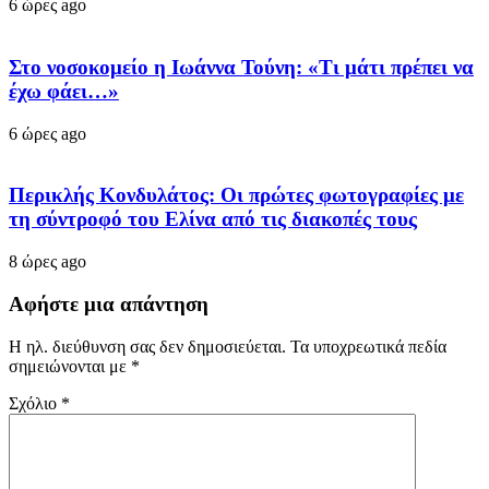
6 ώρες ago
Στο νοσοκομείο η Ιωάννα Τούνη: «Τι μάτι πρέπει να
έχω φάει…»
6 ώρες ago
Περικλής Κονδυλάτος: Οι πρώτες φωτογραφίες με
τη σύντροφό του Ελίνα από τις διακοπές τους
8 ώρες ago
Αφήστε μια απάντηση
Η ηλ. διεύθυνση σας δεν δημοσιεύεται.
Τα υποχρεωτικά πεδία
σημειώνονται με
*
Σχόλιο
*