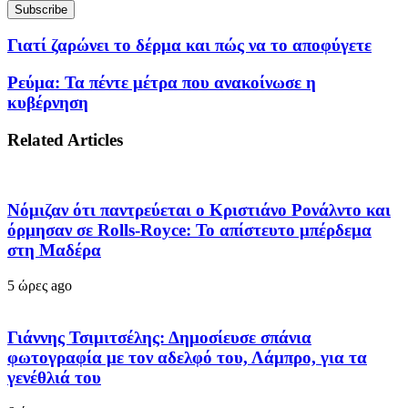
Γιατί ζαρώνει το δέρμα και πώς να το αποφύγετε
Ρεύμα: Τα πέντε μέτρα που ανακοίνωσε η
κυβέρνηση
Related Articles
Νόμιζαν ότι παντρεύεται ο Κριστιάνο Ρονάλντο και
όρμησαν σε Rolls-Royce: Το απίστευτο μπέρδεμα
στη Μαδέρα
5 ώρες ago
Γιάννης Τσιμιτσέλης: Δημοσίευσε σπάνια
φωτογραφία με τον αδελφό του, Λάμπρο, για τα
γενέθλιά του