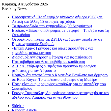
Κυριακή, 9 Αυγούστου 2026
Breaking News
Πυροσβεστική: Πολύ υψηλός κίνδυνος σήμερα (9/08) σε
Αττική και άλλες 15 περιοχές της χώρας
Τα πρωτοσέλιδα των εφημερίδων (09 Αυγούστου)
Ενοίκια: «Τέλος» οι πληρωμές με μετρητά – Τι ισχύει από 1η
Οκτωβρίου
Οι οριστικοί πίνακες της ΔΥΠΑ για δωρεάν φιλοξενία σε
Βρεφονηπιακούς Σταθμούς
«Ergani App»: Γρήγορες και απλές προσλήψεις για
εργοδότες μέσω κινητού
Διορισμοί: Αντίστροφη μέτρηση για τις αιτήσεις σε
Πρωτοβάθμια και Δευτεροβάθμια εκπαίδευση
ΔΕΗ: Αμετάβλητες οι τιμές του πράσινου τιμολογίου
ρεύματος για τον Αύγουστο
Νόμιζαν ότι παντρεύεται ο Κριστιάνο Ρονάλντο και όρμησαν
σε Rolls-Royce: Το απίστευτο μπέρδεμα στη Μαδέρα
Ποιες είναι οι ημερομηνίες καταβολής για τις συντάξεις του
Σεπτεμβρίου
Γιάννης Τσιμιτσέλης: Δημοσίευσε σπάνια φωτογραφία με τον
αδελφό του, Λάμπρο, για τα γενέθλιά του
Sidebar
Random Article