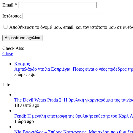
Email
*
Ιστότοπος
Αποθήκευσε το όνομά μου, email, και τον ιστότοπο μου σε αυτό
Check Also
Close
Κόσμος
Αμπελάρδο ντε λα Εσπριέγια: Ποιος είναι ο νέος πρόεδρος τ
3 ώρες ago
Life
The Devil Wears Prada 2: Η θρυλική γκαρνταρόμπα της ταινία
18 λεπτά ago
Fendi: Η μεγάλη επιστροφή της θρυλικής έκθεσης του Καρλ 
1 ώρα ago
Νία Βαρντάλος – Σπύρος Κατσαγάνης: Μια σχέση που θυμίζει 