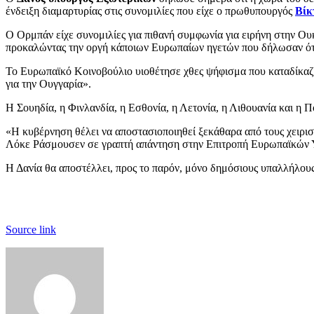
ένδειξη διαμαρτυρίας στις συνομιλίες που είχε ο πρωθυπουργός
Βίκ
Ο Ορμπάν είχε συνομιλίες για πιθανή συμφωνία για ειρήνη στην Ου
προκαλώντας την οργή κάποιων Ευρωπαίων ηγετών που δήλωσαν ότι
Το Ευρωπαϊκό Κοινοβούλιο υιοθέτησε χθες ψήφισμα που καταδίκαζε
για την Ουγγαρία».
Η Σουηδία, η Φινλανδία, η Εσθονία, η Λετονία, η Λιθουανία και 
«Η κυβέρνηση θέλει να αποστασιοποιηθεί ξεκάθαρα από τους χειρι
Λόκε Ράσμουσεν σε γραπτή απάντηση στην Επιτροπή Ευρωπαϊκών 
Η Δανία θα αποστέλλει, προς το παρόν, μόνο δημόσιους υπαλλήλους 
Source link