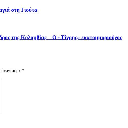
αγιά στη Γιούτα
όεδρος της Κολομβίας – Ο «Τίγρης» εκατομμυριούχος
ιώνονται με
*