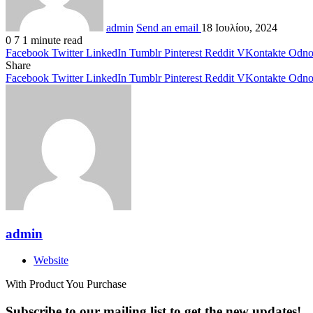
admin
Send an email
18 Ιουλίου, 2024
0
7
1 minute read
Facebook
Twitter
LinkedIn
Tumblr
Pinterest
Reddit
VKontakte
Odnok
Share
Facebook
Twitter
LinkedIn
Tumblr
Pinterest
Reddit
VKontakte
Odnok
admin
Website
With Product You Purchase
Subscribe to our mailing list to get the new updates!