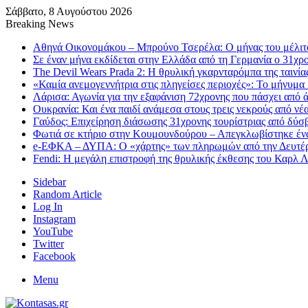
Σάββατο, 8 Αυγούστου 2026
Breaking News
Αθηνά Οικονομάκου – Μπρούνο Τσερέλα: Ο μήνας του μέλιτο
Σε έναν μήνα εκδίδεται στην Ελλάδα από τη Γερμανία ο 31χρ
The Devil Wears Prada 2: Η θρυλική γκαρνταρόμπα της ταινία
«Καμία ανεμογεννήτρια στις πληγείσες περιοχές»: Το μήνυμα
Λάρισα: Αγωνία για την εξαφάνιση 72χρονης που πάσχει από ά
Ουκρανία: Και ένα παιδί ανάμεσα στους τρεις νεκρούς από νέ
Γαύδος: Επιχείρηση διάσωσης 31χρονης τουρίστριας από δύσ
Φωτιά σε κτήριο στην Κουμουνδούρου – Απεγκλωβίστηκε έν
e-ΕΦΚΑ – ΔΥΠΑ: Ο «χάρτης» των πληρωμών από την Δευτέ
Fendi: Η μεγάλη επιστροφή της θρυλικής έκθεσης του Καρλ 
Sidebar
Random Article
Log In
Instagram
YouTube
Twitter
Facebook
Menu