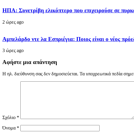
ΗΠΑ: Συνετρίβη ελικόπτερο που επιχειρούσε σε πυρκ
2 ώρες ago
Αμπελάρδο ντε λα Εσπριέγια: Ποιος είναι ο νέος πρ
3 ώρες ago
Αφήστε μια απάντηση
Η ηλ. διεύθυνση σας δεν δημοσιεύεται.
Τα υποχρεωτικά πεδία σημε
Σχόλιο
*
Όνομα
*