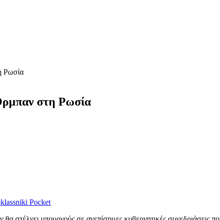
η Ρωσία
 Όρμπαν στη Ρωσία
lassniki
Pocket
 θα στέλνει υπουργούς σε ανεπίσημες κυβερνητικές συνεδριάσεις που