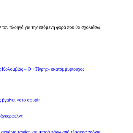
ν τον πλοηγό για την επόμενη φορά που θα σχολιάσω.
ης Κολομβίας – Ο «Τίγρης» εκατομμυριούχος
ς βγαίνει «στο σφυρί»
Λάγκερφελντ
σενάριο ταινίας και μετρά πάνω από τέσσερα χρόνια