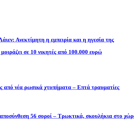
ιεν: Ανεκτίμητη η εμπειρία και η ηγεσία της
οιράζει σε 10 νικητές από 100.000 ευρώ
ύς από νέα ρωσικά χτυπήματα – Επτά τραυματίες
 αποσύνθεση 56 σοροί – Τρωκτικά, σκουλήκια στο χώρ