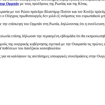
τορ Ορμπάν
με τους προέδρους της Ρωσίας και της Κίνας.
κρανία με τον Ρώσο πρόεδρο Βλαντίμιρ Πούτιν και τον Κινέζο πρόεδρ
 ο Ούγγρος πρωθυπουργός δεν μιλά εξ ονόματος του ευρωπαϊκού μπ
 την επίσκεψη του Ορμπάν στη Ρωσία, δηλώνοντας ότι η συνέλευση τ
η Πολωνία επίσης δήλωσαν την περασμένη εβδομάδα ότι θα εκπροσωπ
σμούς της ουγγρικής κυβέρνησης σχετικά με την Ουκρανία τις πρώτε
Υποθέσεων του δανέζικου κοινοβουλίου
για να καλύψουν τις ανεπίσημες υπουργικές συνεδριάσεις στην Ουγγα