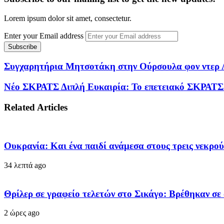
Lorem ipsum dolor sit amet, consectetur.
Enter your Email address
Συγχαρητήρια Μητσοτάκη στην Ούρσουλα φον ντερ Λά
Νέο ΣΚΡΑΤΣ Διπλή Ευκαιρία: Το επετειακό ΣΚΡΑΤΣ μ
Related Articles
Ουκρανία: Και ένα παιδί ανάμεσα στους τρεις νεκρο
34 λεπτά ago
Θρίλερ σε γραφείο τελετών στο Σικάγο: Βρέθηκαν σε
2 ώρες ago