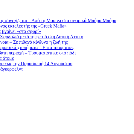
ς συνεχίζεται – Από τη Moorea στα ονειρικά Μπόρα Μπόρα
ονος εκτελεστής της «Greek Mafia»
ς βγαίνει «στο σφυρί»
 Χαρδαλιά μετά τη φωτιά στη Δυτική Αττική
νοια – Σε πιθανό κίνδυνο η ζωή της
α ρωσικά χτυπήματα – Επτά τραυματίες
βατη περιοχή – Τραυματίστηκε στο πόδι
α άτομο
ρα έως την Παρασκευή 14 Αυγούστου
Λάγκερφελντ