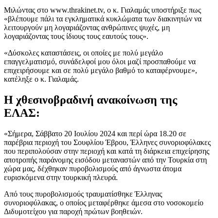
Μιλώντας στο www.thrakinet.tv, ο κ. Γιαλαμάς υποστήριξε πως
«βλέπουμε πάλι τα εγκληματικά κυκλώματα των διακινητών να
λειτουργούν μη λογαριάζοντας ανθρώπινες ψυχές, μη
λογαριάζοντας τους ίδιους τους εαυτούς τους».
«Δύσκολες καταστάσεις, οι οποίες με πολύ μεγάλο
επαγγελματισμό, συνάδελφοί μου όλοι μαζί προσπαθούμε να
επιχειρήσουμε και σε πολύ μεγάλο βαθμό το καταφέρνουμε»,
κατέληξε ο κ. Γιαλαμάς.
Η χθεσινοβραδινή ανακοίνωση της
ΕΛΑΣ:
«Σήμερα, Σάββατο 20 Ιουλίου 2024 και περί ώρα 18.20 σε
παρέβρια περιοχή του Σουφλίου Έβρου, Έλληνες συνοριοφύλακες
που περιπολούσαν στην περιοχή και κατά τη διάρκεια επιχείρησης
αποτροπής παράνομης εισόδου μεταναστών από την Τουρκία στη
χώρα μας, δέχθηκαν πυροβολισμούς από άγνωστα άτομα
ευρισκόμενα στην τουρκική πλευρά.
Από τους πυροβολισμούς τραυματίσθηκε Έλληνας
συνοριοφύλακας, ο οποίος μεταφέρθηκε άμεσα στο νοσοκομείο
Διδυμοτείχου για παροχή πρώτων βοηθειών.