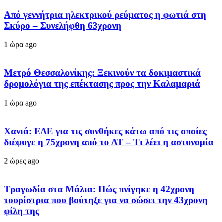
Από γεννήτρια ηλεκτρικού ρεύματος η φωτιά στη
Σκύρο – Συνελήφθη 63χρονη
1 ώρα ago
Μετρό Θεσσαλονίκης: Ξεκινούν τα δοκιμαστικά
δρομολόγια της επέκτασης προς την Καλαμαριά
1 ώρα ago
Χανιά: ΕΔΕ για τις συνθήκες κάτω από τις οποίες
διέφυγε η 75χρονη από το ΑΤ – Τι λέει η αστυνομία
2 ώρες ago
Τραγωδία στα Μάλια: Πώς πνίγηκε η 42χρονη
τουρίστρια που βούτηξε για να σώσει την 43χρονη
φίλη της