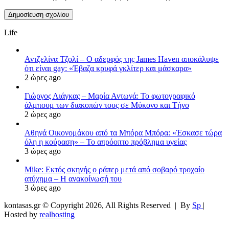
Life
Αντζελίνα Τζολί – Ο αδερφός της James Haven αποκάλυψε
ότι είναι gay: «Έβαζα κρυφά γκλίτερ και μάσκαρα»
2 ώρες ago
Γιώργος Λιάγκας – Μαρία Αντωνά: Το φωτογραφικό
άλμπουμ των διακοπών τους σε Μύκονο και Τήνο
2 ώρες ago
Αθηνά Οικονομάκου από τα Μπόρα Μπόρα: «Έσκασε τώρα
όλη η κούραση» – Το απρόοπτο πρόβλημα υγείας
3 ώρες ago
Mike: Εκτός σκηνής ο ράπερ μετά από σοβαρό τροχαίο
ατύχημα – Η ανακοίνωσή του
3 ώρες ago
kontasas.gr © Copyright 2026, All Rights Reserved |
By
Sp
|
Hosted by
realhosting