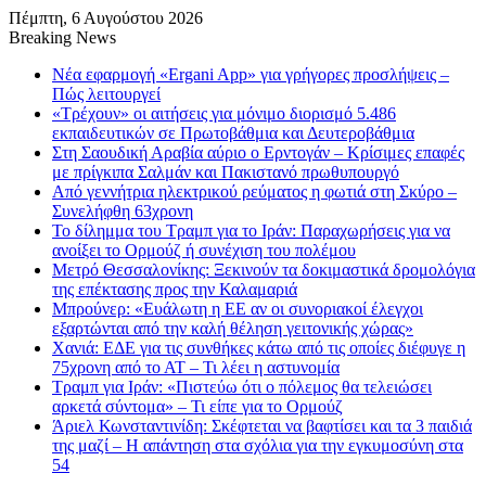
Πέμπτη, 6 Αυγούστου 2026
Breaking News
Νέα εφαρμογή «Ergani App» για γρήγορες προσλήψεις –
Πώς λειτουργεί
«Τρέχουν» οι αιτήσεις για μόνιμο διορισμό 5.486
εκπαιδευτικών σε Πρωτοβάθμια και Δευτεροβάθμια
Στη Σαουδική Αραβία αύριο ο Ερντογάν – Κρίσιμες επαφές
με πρίγκιπα Σαλμάν και Πακιστανό πρωθυπουργό
Από γεννήτρια ηλεκτρικού ρεύματος η φωτιά στη Σκύρο –
Συνελήφθη 63χρονη
Το δίλημμα του Τραμπ για το Ιράν: Παραχωρήσεις για να
ανοίξει το Ορμούζ ή συνέχιση του πολέμου
Μετρό Θεσσαλονίκης: Ξεκινούν τα δοκιμαστικά δρομολόγια
της επέκτασης προς την Καλαμαριά
Μπρούνερ: «Ευάλωτη η ΕΕ αν οι συνοριακοί έλεγχοι
εξαρτώνται από την καλή θέληση γειτονικής χώρας»
Χανιά: ΕΔΕ για τις συνθήκες κάτω από τις οποίες διέφυγε η
75χρονη από το ΑΤ – Τι λέει η αστυνομία
Τραμπ για Ιράν: «Πιστεύω ότι ο πόλεμος θα τελειώσει
αρκετά σύντομα» – Τι είπε για το Ορμούζ
Άριελ Κωνσταντινίδη: Σκέφτεται να βαφτίσει και τα 3 παιδιά
της μαζί – Η απάντηση στα σχόλια για την εγκυμοσύνη στα
54