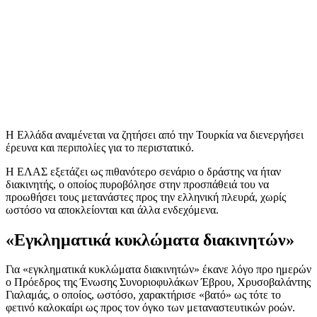
Η Ελλάδα αναμένεται να ζητήσει από την Τουρκία να διενεργήσει
έρευνα και περιπολίες για το περιστατικό.
Η ΕΛΑΣ εξετάζει ως πιθανότερο σενάριο ο δράστης να ήταν
διακινητής, ο οποίος πυροβόλησε στην προσπάθειά του να
προωθήσει τους μετανάστες προς την ελληνική πλευρά, χωρίς
ωστόσο να αποκλείονται και άλλα ενδεχόμενα.
«Εγκληματικά κυκλώματα διακινητών»
Για «εγκληματικά κυκλώματα διακινητών» έκανε λόγο προ ημερών
ο Πρόεδρος της Ένωσης Συνοριοφυλάκων Έβρου, Χρυσοβαλάντης
Γιαλαμάς, ο οποίος, ωστόσο, χαρακτήρισε «βατό» ως τότε το
φετινό καλοκαίρι ως προς τον όγκο των μεταναστευτικών ροών.